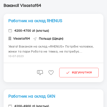
Вакансії Visastaf64
Работник на склад RHENUS
4200-4700 zł (злотых)
Visastaf64
Польща (Щецін)
Увага! Вакансія на склад «RHENUS» Потрібні чоловіки,
жінки та пари Робота не тяжка, не потребує
спеціальних вмінь чи здібностей. +380987540620 - Яна
10-07-2023
(Viber) Ставка: 17,54 нетто/час Ставка для студентів є
Безкоштовний одяг Обов'язки: підготовка з...
відгукнутися
Работник на склад GKN
4200-4900 zł (злотых)