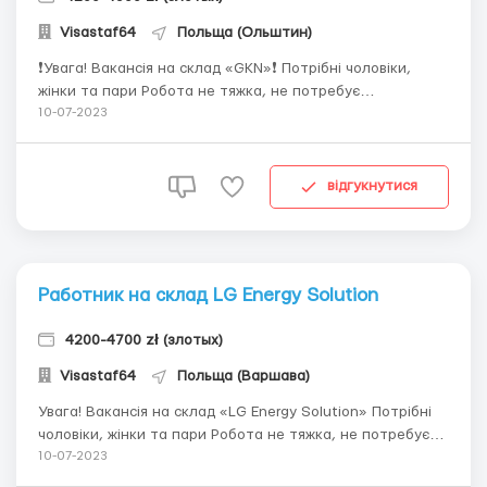
Visastaf64
Польща (Ольштин)
❗️Увага! Вакансія на склад «GKN»❗️ Потрібні чоловіки,
жінки та пари Робота не тяжка, не потребує
спеціальних вмінь чи здібностей. +380987540620 - Яна
10-07-2023
(Viber) Знання польської на рівні мін. А1 💵Ставка: 20 зл/
час нетто 🏡Проживання: безкоштовно Доїзд
безкоштовно ...
відгукнутися
Работник на склад LG Energy Solution
4200-4700 zł (злотых)
Visastaf64
Польща (Варшава)
Увага! Вакансія на склад «LG Energy Solution» Потрібні
чоловіки, жінки та пари Робота не тяжка, не потребує
спеціальних вмінь чи здібностей. +380987540620 - Яна
10-07-2023
(Viber) Ставка: 17.54 нетто/час Проживання: