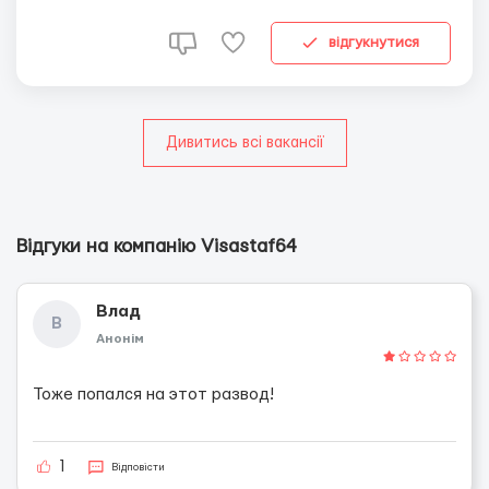
безкоштовно Безкоштовний одяг Обов'язки: міня...
відгукнутися
Дивитись всі вакансії
Відгуки на компанію Visastaf64
Влад
В
Анонім
Тоже попался на этот развод!
1
Відповісти