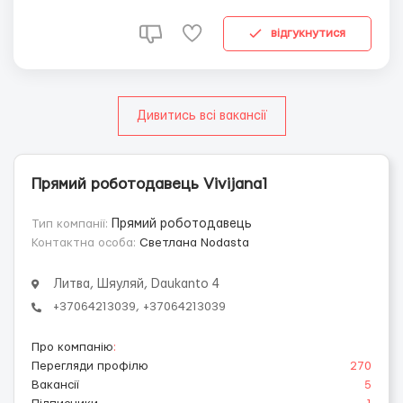
Євро в місяць на руки.1 міс. – 5 євро/год;З 2 міс. – від 5
до 7 євро/год.Надаємо повн...
відгукнутися
Дивитись всі вакансії
Прямий роботодавець Vivijana1
Тип компанії:
Прямий роботодавець
Контактна особа:
Светлана Nodasta
Литва, Шяуляй, Daukanto 4
+37064213039, +37064213039
Про компанію
:
Перегляди профілю
270
Вакансії
5