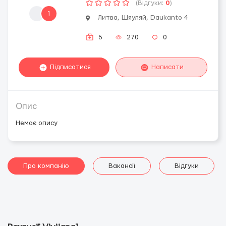
(Відгуки:
0
)
1
Литва, Шяуляй, Daukanto 4
5
270
0
Підписатися
Написати
Опис
Немає опису
Про компанію
Вакансії
Відгуки