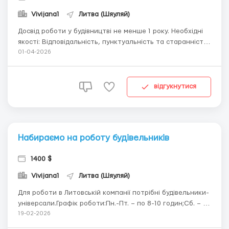
Vivijana1
Литва (Шяуляй)
Досвід роботи у будівництві не менше 1 року. Необхідні
якості: Відповідальність, пунктуальність та старанність.​​​​​​
Умови роботи: графік роботи 8-10 годин на день 5-6 днів
01-04-2026
на тиждень 210-240 годин на місяць Досвід роботи не
менше 1 року за спеціальністю Уміння працювати як
самостійно, т...
відгукнутися
Набираємо на роботу будівельників
1400 $
Vivijana1
Литва (Шяуляй)
Для роботи в Литовській компанії потрібні будівельники-
універсали.Графік роботи:Пн.-Пт. – по 8-10 годин;Сб. – до
обіду;Нд. – вихідний.Заробітна плата, залежно від
19-02-2026
виробітку та професіоналізму, в середньому від 1400