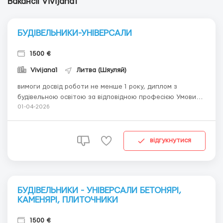
Вакансії Vivijana1
БУДІВЕЛЬНИКИ-УНІВЕРСАЛИ
1500 €
Vivijana1
Литва (Шяуляй)
вимоги досвід роботи не менше 1 року, диплом з
будівельною освітою за відповідною професією Умови
роботи: офіційне працевлаштування, своєчасна виплата
01-04-2026
заробітної плати, робота в дружньому колективі,
можливість відряджень по Європі. Допомога у підготовці
всіх необхідних документів на проживання....
відгукнутися
БУДІВЕЛЬНИКИ - УНІВЕРСАЛИ БЕТОНЯРІ,
КАМЕНЯРІ, ПЛИТОЧНИКИ
1500 €