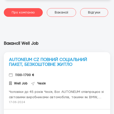
Про компанію
Вакансії
Відгуки
Вакансії Well Job
AUTONEUM CZ ПОВНИЙ СОЦІАЛЬНИЙ
ПАКЕТ, БЕЗКОШТОВНЕ ЖИТЛО
1100-1700 €
Well Job
Чехія
Чоловіки до 45 років Чехія, Bor. AUTONEUM співпрацює зі
світовими виробниками автомобілів, такими як BMW,
Ford, Opel, Volvo, Suzuki, VW, Skoda Auto та багатьма
17-06-2024
іншими. Виробляє шумоізоляцію, килимове покриття,
пластикові деталі, піноізоляція, інше.Ми пропонуємо