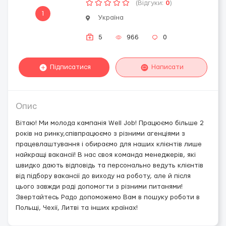
(Відгуки:
0
)
1
Україна
5
966
0
Підписатися
Написати
Опис
Вітаю! Ми молода кампанія Well Job! Працюємо більше 2
років на ринку,співпрацюємо з різними агенціями з
працевлаштування і обираємо для наших клієнтів лише
найкращі вакансії! В нас своя команда менеджерів, які
швидко дають відповідь та персонально ведуть клієнтів
від підбору вакансії до виходу на роботу, але й після
цього завжди раді допомогти з різними питанями!
Звертайтесь Радо допоможемо Вам в пошуку роботи в
Польщі, Чехії, Литві та інших країнах!