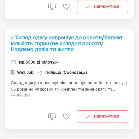
відповідальну роботу у стабільній комп...
відгукнутися
✅Склад одягу запрошує до роботи/Велика
кількість годин/не складна робота/
Надаємо довіз та житло
від 5500 zł (злотых)
Well Job
Польща (Сосновець)
Склад одягу та аксесуарів запрошує до роботи жінок до
55 років на упаковку та комплектування одягу та
аксесуарів відомих брендів.Місцезнаходження складу:
17-06-2024
Польща, Sosnowiec (10 км від Катовіце)Наші
переваги:Безкоштовна консультація та
працевлаштуванняОфіційна роботаНадаємо
відгукнутися
житлоПрозорі та чесні випла...