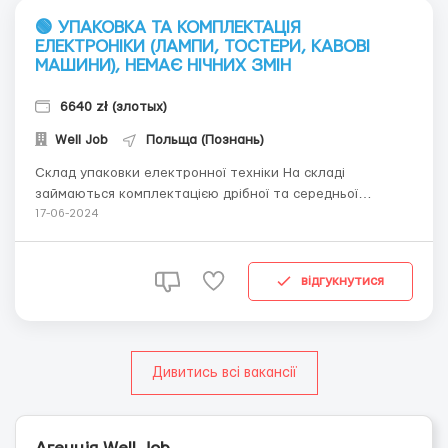
🟢 УПАКОВКА ТА КОМПЛЕКТАЦІЯ
ЕЛЕКТРОНІКИ (ЛАМПИ, ТОСТЕРИ, КАВОВІ
МАШИНИ), НЕМАЄ НІЧНИХ ЗМІН
6640 zł (злотых)
Well Job
Польща (Познань)
Склад упаковки електронної техніки На складі
займаються комплектацією дрібної та середньої
електронної техніки для дому - дрібні світильники,
17-06-2024
тостери, роботи пилососи, кавові машини Місцевість:
Swadzim (близько 10 км від Познані) Що потрібно
робити:- комплектація товарів згідно із замовленнями,-
відгукнутися
...
Дивитись всі вакансії