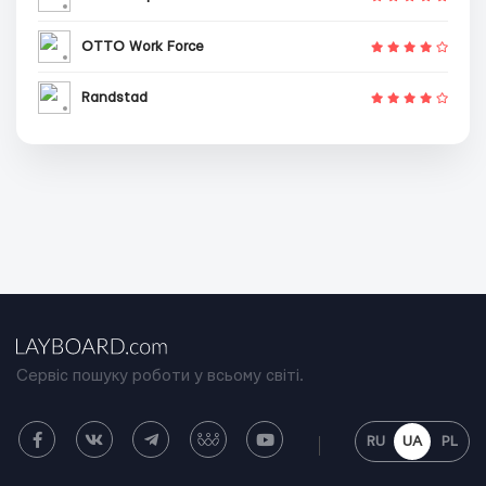
OTTO Work Force
Randstad
Сервіс пошуку роботи у всьому світі.
RU
UA
PL