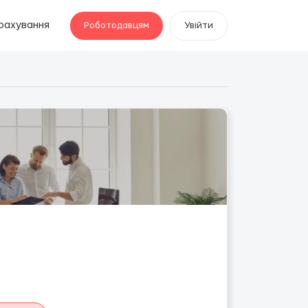
рахування
Роботодавцям
Увійти