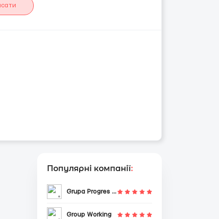
исати
Популярні компанії
:
Grupa Progres Sp. z o.o.
Group Working