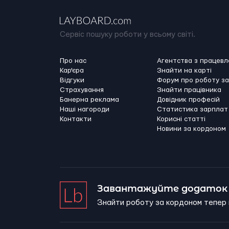
Сервіс пошуку роботи у всьому світі.
Про нас
Агентства з працев
Кар'єра
Знайти на карті
Відгуки
Форум про роботу з
Страхування
Знайти працівника
Банерна реклама
Довідник професій
Наші нагороди
Статистика зарплат
Контакти
Корисні статті
Новини за кордоном
Завантажуйте додаток 
Знайти роботу за кордоном тепер 