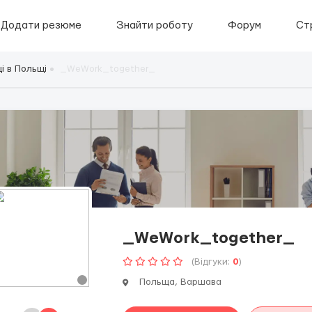
Додати резюме
Знайти роботу
Форум
Ст
і в Польщі
_WeWork_together_
_WeWork_together_
(Відгуки:
0
)
Польща, Варшава