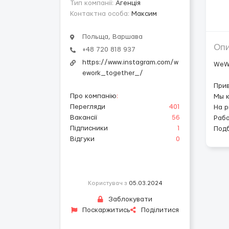
Тип компанії:
Агенція
Контактна особа:
Максим
Польща, Варшава
Оп
+48 720 818 937
https://www.instagram.com/w
WeW
ework_together_/
Прив
Про компанію
:
Мы 
Перегляди
401
На р
Вакансії
56
Рабо
Підписники
1
Подб
Відгуки
0
Користувач з
05.03.2024
Заблокувати
Поскаржитись
Поділитися