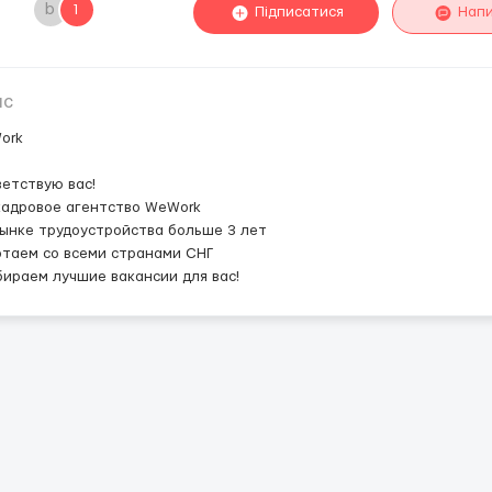
b
1
Підписатися
Нап
ис
ork
етствую вас!
кадровое агентство WeWork
ынке трудоустройства больше 3 лет
таем со всеми странами СНГ
ираем лучшие вакансии для вас!