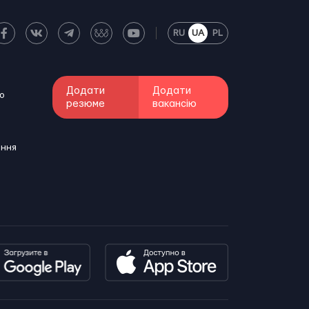
RU
UA
PL
Додати
Додати
о
резюме
вакансію
ення