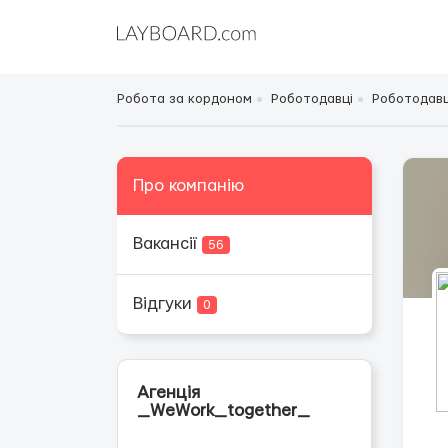
Робота за кордоном
Роботодавці
Роботодавц
Про компанію
Вакансії
56
Відгуки
0
Агенція
_WeWork_together_