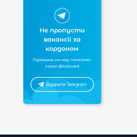
Не пропусти
вакансії за
кордоном
Підпишись на наш телеграм-
канал @layboard
Відкрити Telegram