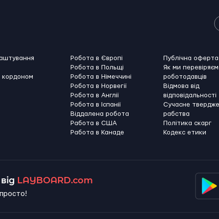
лаштування
Робота в Європі
Публічна оферта
Робота в Польщі
Як ми перевіряєм
а кордоном
Робота в Німеччині
роботодавців
Робота в Норвегії
Відмова від
Робота в Англії
відповідальності
Робота в Іспанії
Сучасне твердж
Віддалена робота
рабства
Работа в США
Політика скарг
Работа в Канадe
Кодекс етики
від
LAYBOARD.com
просто!