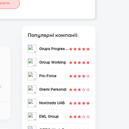
исати
Популярні компанії
:
Grupa Progres Sp. z o.o.
Group Working
Pro-Force
Gremi Personal
Nostrada UAB
EWL Group