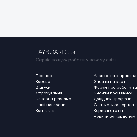
Сервіс пошуку роботи у всьому світі.
Про нас
Агентства з працев
Кар'єра
Знайти на карті
Відгуки
Форум про роботу з
Страхування
Знайти працівника
Банерна реклама
Довідник професій
Наші нагороди
Статистика зарплат
Контакти
Корисні статті
Новини за кордоном