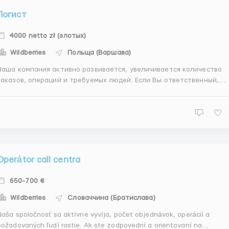
Логист
4000 netto zł (злотых)
Wildberries
Польща (Варшава)
Наша компания активно развивается, увеличивается количество
заказов, операций и требуемых людей. Если Вы ответственный,
нацеленный на результат, тогда смело присоединяйтесь к нашей
де! Обязанности: Решение оперативных вопросов при
доставке товара Координация действий водителей при фо...
Operátor call centra
650-700 €
Wildberries
Словаччина (Братислава)
Naša spoločnosť sa aktívne vyvíja, počet objednávok, operácií a
požadovaných ľudí rastie. Ak ste zodpovední a orientovaní na