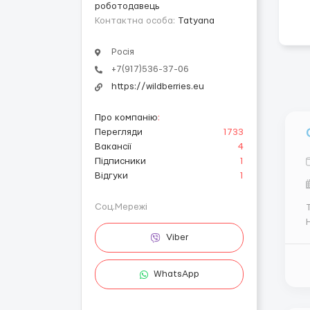
роботодавець
Контактна особа:
Tatyana
Росія
+7(917)536-37-06
https://wildberries.eu
Про компанію
:
Перегляди
1733
Вакансії
4
Підписники
1
Відгуки
1
Соц.Мережі
Th
Viber
WhatsApp