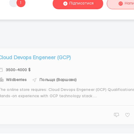
1
Підписатися
Нап
Cloud Devops Engeneer (GCP)
3500-4000 $
Wildberries
Польща (Варшава)
e online store requires: Cloud Devops Engeneer (GCP) Qualifications:
Hands-on experience with GCP technology stack
(Compute/GKE/Networking) Strong experience with Linux systems
(Debian) Comfortable with the Linux CLI, basic shell (bash) scripting
Thorough understanding of running Linux c...