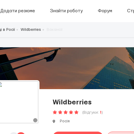
Додати резюме
Знайти роботу
Форум
Ст
 в Росії
Wildberries
Вакансії
Wildberries
(Відгуки:
1
)
Росія