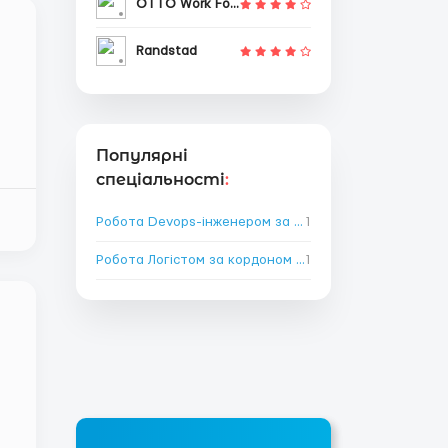
OTTO Work Force
Randstad
Популярні
спеціальності
:
Робота Devops-інженером за кордоном
1
→
Робота Логістом за кордоном
→
1