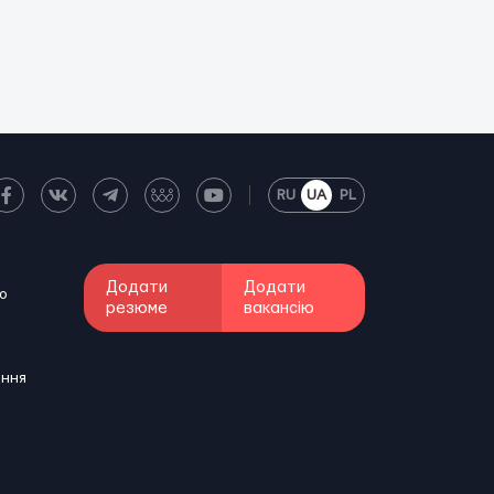
RU
UA
PL
Додати
Додати
о
резюме
вакансію
ення