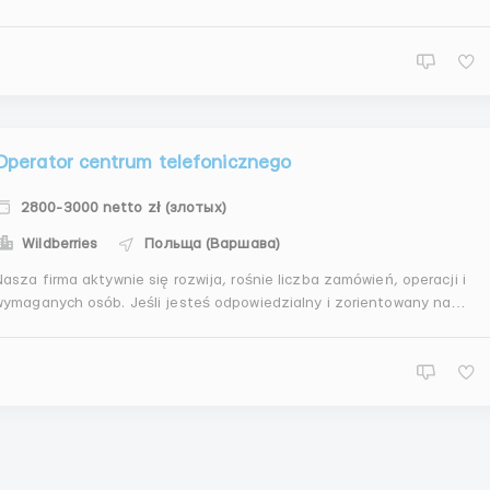
výsledky, pripojte sa k nášmu tímu! Náplň práce: konzu...
Operator centrum telefonicznego
2800-3000 netto zł (злотых)
Wildberries
Польща (Варшава)
Nasza firma aktywnie się rozwija, rośnie liczba zamówień, operacji i
wymaganych osób. Jeśli jesteś odpowiedzialny i zorientowany na
yniki, dołącz do naszego zespołu! Obowiązki: konsultacje z klientami
oprzez połączenia przychodzące i pisemne aplikacje. połączenia
wychodząc...