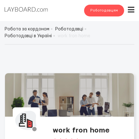
Роботодавцям
Робота за кордоном
Роботодавці
Роботодавці в Україні
work fron home
work fron home