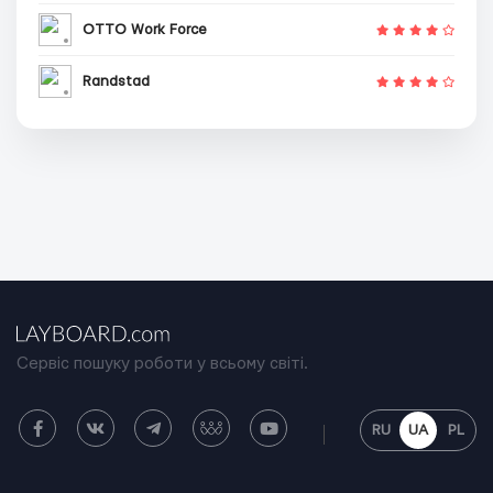
OTTO Work Force
Randstad
Сервіс пошуку роботи у всьому світі.
RU
UA
PL