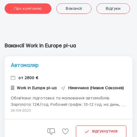
Про компанію
Вакансії
Відгуки
Вакансії Work in Europе pl-ua
Автомаляр
от 2800 €
Work in Europе pl-ua
Німеччина (Нижня Саксонія)
Обов'язки: підготовка та малювання автомобілів.
Зарплата: 12€/год. Робочий графік: 10-12 год. на день, 6
днів на тиждень Проживання: за рахунок роботодавця.
26-04-2023
Вимоги: Досвід роботи. Польська мова - розмовний
рівень. Вік до 50 р. Польська робоча віза або карта
побиту. ...
відгукнутися