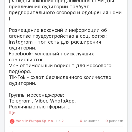
( Каждая вакансия предложенная вами для
привлечения аудитории требует
предварительного оговора и одобрения нами
)
Размещение вакансий и информации об
агенстве трудоустройства в соц. сетях:
Instagram - топ сеть для расширения
аудитории.
Facebook- успешный поиск лучших
специалистов.
Vk - оптимальный вариант для массового
подбора.
Tik-Tok - охват бесчисленного количества
аудитории.
Группы мессенджеров:
Telegram , Viber, WhatsApp.
Различные платформы
...
Ще
Work in Europe Sp. z o.o.
ще
2
0
коментарі
0
репости