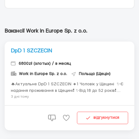
Вакансії Work in Europe Sp. z o.o.
DpD 1 SZCZECIN
6800zł (злотых) / в месяц
Work in Europe Sp. z o.o.
Польща (Щецін)
🔥Актуальне DpD 1 SZCZECIN 🔸1 Чоловік у Щецині ✨️Є
надання проживання в Щецині❗ ✨️Від 18 до 52 років❗
🔶🔶🔶 ❗Адреса об'єкта: DPD Polska Sp. z o.o. Oddział
3 днi тому
Szczecin, Południowa 29, 71-001 Szczecin 🔶🔶🔶 🕰Графік
роботи : DpD 1 Щецин 🔸Понеділок - П'ятниця 🔸Субота і
неділя вихідний ✨️Тільки денні...
відгукнутися