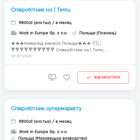
Співробітник на | Temu
8800zł (злотых) / в месяц
Work in Europe Sp. z o.o.
Польща (Познань)
🔥🔥🔥Найкращі вакансії Польща🔥🔥🔥 🇵🇱
🔻🔻🔻🔻🔻🔻🔻🔻🔻🔻 Співробітник на | Temu
🔺🔺🔺🔺🔺🔺🔺🔺🔺🔺 Запрошуємо чоловіків та жінок,
30-07-2026
сімейні пари на роботу на сучасний склад TEMU.
🔶Обов'язки: обробка повернень інтернет-замовлень;
комплектація замовлень (Pick & Pack); упаковка та
відгукнутися
фасува...
Співробітник супермаркету
8800zł (злотых) / в месяц
Work in Europe Sp. z o.o.
Польща (Мазовецьке воєводство)