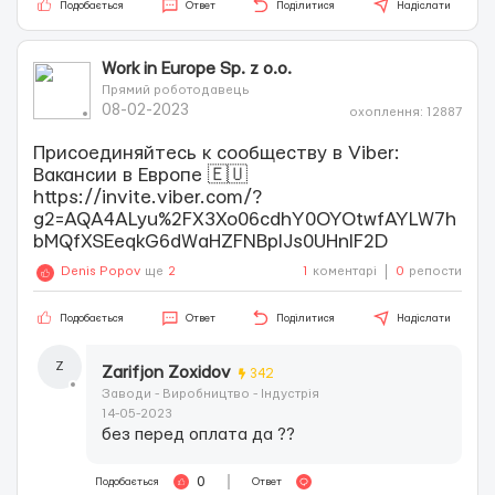
Подобається
Ответ
Поділитися
Надіслати
Work in Europe Sp. z o.o.
Прямий роботодавець
08-02-2023
охоплення: 12887
Присоединяйтесь к сообществу в Viber:
⁨Вакансии в Европе 🇪🇺⁩
https://invite.viber.com/?
g2=AQA4ALyu%2FX3Xo06cdhY0OYOtwfAYLW7h
bMQfXSEeqkG6dWaHZFNBplJs0UHnlF2D
Denis Popov
ще
2
1
коментарі
0
репости
Подобається
Ответ
Поділитися
Надіслати
Z
Zarifjon Zoxidov
342
Заводи - Виробництво - Індустрія
14-05-2023
без перед оплата да ??
0
Подобається
Ответ