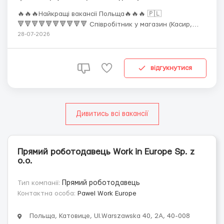
🔥🔥🔥Найкращі вакансії Польща🔥🔥🔥 🇵🇱
🔻🔻🔻🔻🔻🔻🔻🔻🔻🔻 Співробітник у магазин (Касир,
Мерчендайзер) "NETTO"🔶🔶🔶 🔺🔺🔺🔺🔺🔺🔺🔺🔺🔺
28-07-2026
🔶Примітка 🔸"Netto Polska — роздрібна мережа родом із
Данії, яка за 26 років присутності на польському ринку
завоювала позицію одного з найбільших рітейлерів у
відгукнутися
кра...
Дивитись всі вакансії
Прямий роботодавець Work in Europe Sp. z
o.o.
Тип компанії:
Прямий роботодавець
Контактна особа:
Pawel Work Europe
Польща, Катовице, Ul.Warszawska 40, 2A, 40-008