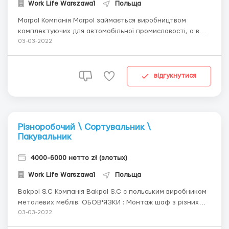
Work Life Warszawa1
Польща
Marpol Компанія Marpol займається виробництвом
комплектуючих для автомобільної промисловості, а в
особливості труб : - водопровідних труб - нафтові труби
03-03-2022
- труби для мастила - труби дегазації -
масловідсмоктувачі - труби теплого повітря - труби
вимірювання рівня мастила ОБ...
відгукнутися
Різноробочий \ Сортувальник \
Пакувальник
4000-6000 нетто zł (злотых)
Work Life Warszawa1
Польща
Bakpol S.C Компанія Bakpol S.C є польським виробником
металевих меблів. ОБОВ'ЯЗКИ : Монтаж шаф з різних
елементів, їх складання, скручування елементів.
03-03-2022
Підготовка виробів до фарбування, погрузка готових