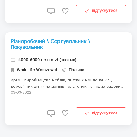
виробів до машини. До основних обов’язків також
належить фарбування...
відгукнутися
Різноробочий \ Сортувальник \
Пакувальник
4000-6000 нетто zł (злотых)
Work Life Warszawa1
Польща
Apila - виробництво меблів, дитячих майданчиків ,
дерев’яних дитячих домків , альтанок та інших садових
виробів з дерева. ОБОВ'ЯЗКИ: -Складання садових
03-03-2022
меблів з готових елементів за допомогою пневматичних
інструментів (молоток, степлер) -ручна збірка
дерев’яних елементів ...
відгукнутися