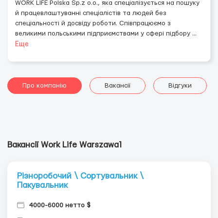
WORK LIFE Polska Sp.z o.o., яка спеціалізується на пошуку
й працевлаштуванні спеціалістів та людей без
спеціальності й досвіду роботи. Співпрацюємо з
великими польськими підприємствами у сфері підбору
...
Еще
Про компанію
Вакансії
Відгуки
Вакансії Work Life Warszawa1
Різноробочий \ Сортувальник \
Пакувальник
4000-6000 нетто $