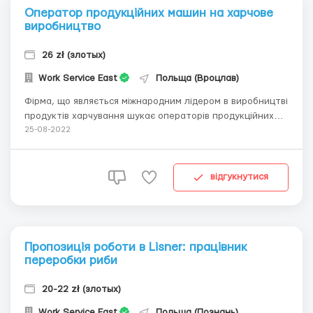
Оператор продукційних машин на харчове
виробництво
26 zł (злотых)
Work Service East
Польща (Вроцлав)
Фірма, що являється міжнародним лідером в виробництві
продуктів харчування шукає операторів продукційних
машин (виробництво картоплі фрі) Заробітна плата
25-08-2022
брутто 26 зл за годину (приблизно 18,78 зл на годину на
руки) 220-240 годин на місяць Робота в місті: Strzelin (40
км від міста Вроц...
відгукнутися
Пропозиція роботи в Lisner: працівник
переробки риби
20-22 zł (злотых)
Work Service East
Польща (Познань)