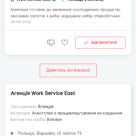
Компанія готових до вживання охолоджених продуктів,
овочевих салатів з риби, відкриває набір співробітників
на посаду: пакувальник виробів з риби Місце роботи:
25-08-2022
Познань Заробітна плата: брутто 20-22 зл за годину
Додаткові премії: + Премія за ефективність та
реалізацію до 500 зл на місяць ...
відгукнутися
Дивитись всі вакансії
Агенція Work Service East
Тип компанії:
Агенція
Категорія:
Агентства з працевлаштування за кордоном
Контактна особа:
Bohdan
Польща, Варшава, Ul. sienna 75