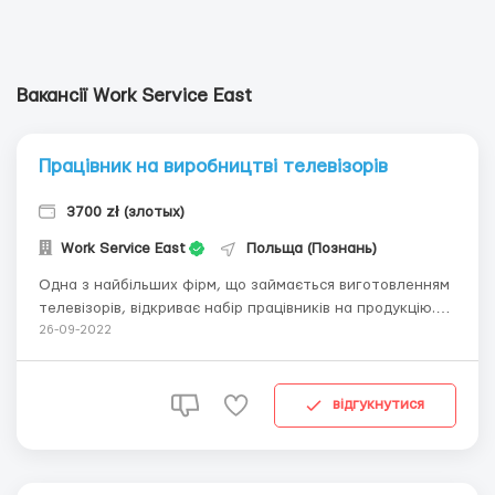
Вакансії Work Service East
Працівник на виробництві телевізорів
3700 zł (злотых)
Work Service East
Польща (Познань)
Одна з найбільших фірм, що займається виготовленням
телевізорів, відкриває набір працівників на продукцію.
Робота в місті: Gorzów Wielkopolski (150 км від міста
26-09-2022
Познань та 100 км від міста Щецин) Форма зайнятості:
трудовий договір (umowa o pracę) Зарплата брутто 3700
зл на ...
відгукнутися