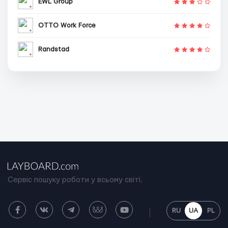
EWL Group
OTTO Work Force
Randstad
Сервіс пошуку роботи у всьому світі.
RU
UA
PL