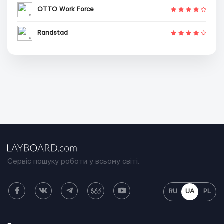
OTTO Work Force
Randstad
Сервіс пошуку роботи у всьому світі.
RU
UA
PL