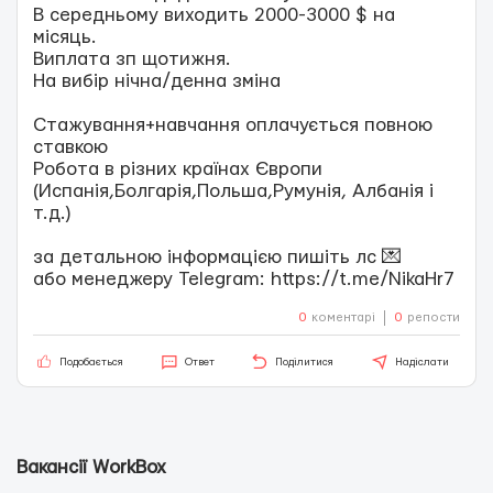
В середньому виходить 2000-3000 $ на
місяць.
Виплата зп щотижня.
На вибір нічна/денна зміна
Стажування+навчання оплачується повною
ставкою
Робота в різних країнах Європи
(Испанія,Болгарія,Польша,Румунія, Албанія і
т.д.)
за детальною інформацією пишіть лс 💌
або менеджеру Telegram: https://t.me/NikaHr7
0
коментарі
0
репости
Подобається
Ответ
Поділитися
Надіслати
Вакансії WorkBox