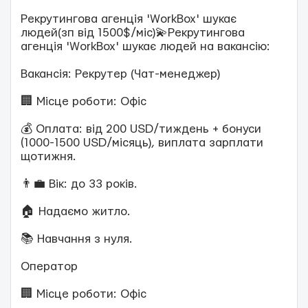
Рекрутингова агенція 'WorkBox' шукає
людей(зп від 1500$/міс)💫Рекрутингова
агенція 'WorkBox' шукає людей на вакансію:
Вакансія: Рекрутер (Чат-менеджер)
🏢 Місце роботи: Офіс
💰 Оплата: від 200 USD/тиждень + бонуси
(1000-1500 USD/місяць), виплата зарплати
щотижня.
👨‍💼 Вік: до 33 років.
🏠 Надаємо житло.
📚 Навчання з нуля.
Оператор
🏢 Місце роботи: Офіс