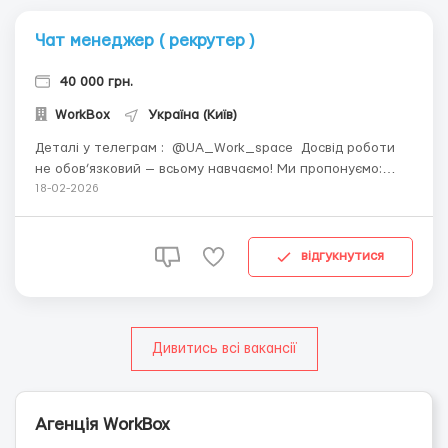
Чат менеджер ( рекрутер )
40 000 грн.
WorkBox
Україна (Київ)
Деталі у телеграм : @UA_Work_space Досвід роботи
не обов’язковий — всьому навчаємо! Ми пропонуємо:
Можливість пракевллаштування в Україні або за
18-02-2026
кордоном .Маємо філіали по Україні : у м. Київ , м. Дніпро
, м. Житомир , м. Одеса ,м. Кропивницький Допо...
відгукнутися
Дивитись всі вакансії
Агенція WorkBox