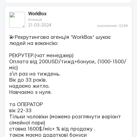
WorkBox
Агенція
21-03-2024
охоплення: 12188
💫Рекрутингова агенція 'WorkBox' шукає
людей на вакансію:
РЕКРУТЕР.(чат менеджер)
Оплата від 200USD/тижд+бонуси, (1000-1500/
міс)
з\п раз на тиждень.
Вік до 33 років.
надаємо житло.
Навчаємо з нуля.
та ОПЕРАТОР
вік 22-33
Тільки чоловіки (можемо розглянути варіант
сімейної пари)
ставка 1600$/міс+ % від продажу .
також маємо додаткові бонуси