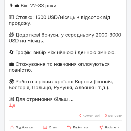
👨‍💼 Вік: 22-33 роки.
💵 Ставка: 1600 USD/місяць + відсоток від
продажу.
🎁 Додаткові бонуси, у середньому 2000-3000
USD на місяць.
🔄 Графік: вибір між нічною і денною зміною.
💼 Стажування та навчання оплачуються
повністю.
🌍 Робота в різних країнах Європи (Іспанія,
Болгарія, Польща, Румунія, Албанія і т.д.).
💌 Для отримання більш
...
Ще
0
коментарі
0
репости
Подобається
Ответ
Поділитися
Надіслати