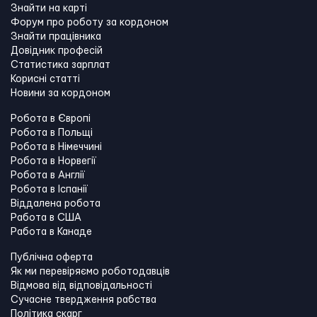
Знайти на карті
Форум про роботу за кордоном
Знайти працівника
Довідник професій
Статистика зарплат
Корисні статті
Новини за кордоном
Робота в Європі
Робота в Польщі
Робота в Німеччині
Робота в Норвегії
Робота в Англії
Робота в Іспанії
Віддалена робота
Работа в США
Работа в Канадe
Публічна оферта
Як ми перевіряємо роботодавців
Відмова від відповідальності
Сучасне твердження рабства
Політика скарг