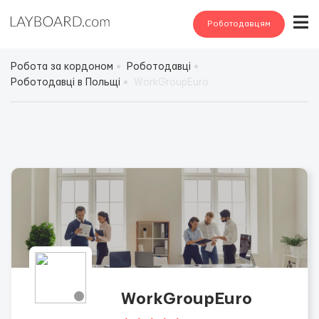
Роботодавцям
Робота за кордоном
Роботодавці
Роботодавці в Польщі
WorkGroupEuro
WorkGroupEuro