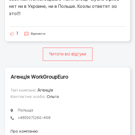
нет ни в Украине, ни в Польше. Козлы ответят за
это!!!
1
Відповісти
Читати всі відгуки
Агенція WorkGroupEuro
Тип компанії:
Агенція
Контактна особа:
Ольга
Польща
+48(507)260-458
Про компанію
: