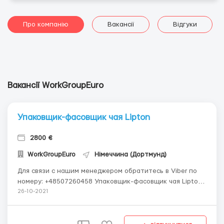
Про компанію
Вакансії
Відгуки
Вакансії WorkGroupEuro
Упаковщик-фасовщик чая Lipton
2800 €
WorkGroupEuro
Німеччина (Дортмунд)
Для связи с нашим менеджером обратитесь в Viber по
номеру: +48507260458 Упаковщик-фасовщик чая Lipton
Описание вакансии Упаковка чая на фабрике Lipton
26-10-2021
(Города Дортмунд и Франкфурт) Зарплата от 2700 до
3000 евро в месяц Lipton — английская торговая марка
чая, один из крупнейших п...