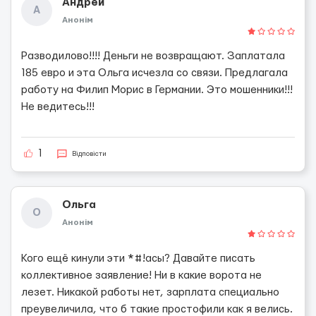
Андрей
А
Анонім
Разводилово!!!! Деньги не возвращают. Заплатала
185 евро и эта Ольга исчезла со связи. Предлагала
работу на Филип Морис в Германии. Это мошенники!!!
Не ведитесь!!!
1
Відповісти
Ольга
О
Анонім
Кого ещё кинули эти *#!асы? Давайте писать
коллективное заявление! Ни в какие ворота не
лезет. Никакой работы нет, зарплата специально
преувеличила, что б такие простофили как я велись.