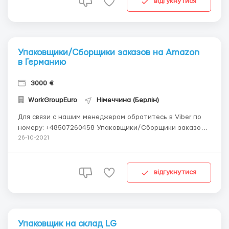
відгукнутися
Упаковщики/Сборщики заказов на Amazon
в Германию
3000 €
WorkGroupEuro
Німеччина (Берлін)
Для связи с нашим менеджером обратитесь в Viber по
номеру: +48507260458 Упаковщики/Сборщики заказов
на Amazon в Германию Описание вакансии ПЕРВЫЙ
26-10-2021
НАБОР НА AMAZON В Германию,город Берлин ОПЛАТА
ЧИСТЫМИ 14 евро в час БЕСПЛАТНОЕ ПРОЖИВАНИЕ!!
ЛЬГОТНОЕ ПИТАНИЕ!! ТЕСТ НА КОВИД ЗА С...
відгукнутися
Упаковщик на склад LG