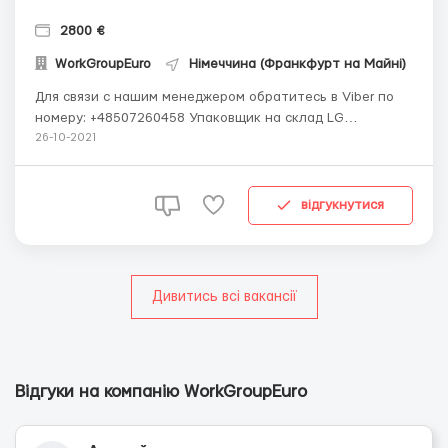
2800 €
WorkGroupEuro
Німеччина (Франкфурт на Майні)
Для связи с нашим менеджером обратитесь в Viber по
номеру: +48507260458 Упаковщик на склад LG
Описание вакансии Франкфурт,Германия LG упаковщик
26-10-2021
пультов/ М-Ж, пары/ Бесплатное жилье/ 2800-3000
евро в месяц чистыми БЕЗ ЗНАНИЯ ЯЗЫКА, БЕЗ ОПЫТА, с
желанием зарабатывать. Работа не ...
відгукнутися
Дивитись всі вакансії
Відгуки на компанію WorkGroupEuro