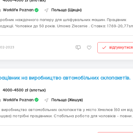
4000-4500 zł (злотых)
Worklife Poznan
Польща (Щецін)
робник наждачного паперу для шліфувальних машин. Працівник
одукції. Чоловіки до 50 років. Umowa Zlecenie . Ставкa: 17.69-20,77з
д нетто. Студентам : 22,80 зл/год. Без досвіду роботи з мінімальни
ви . Детальніше за номером: Тел : +48535990694 - Оксана
8535990694 - Оксан...
відгукнутися
-02-2023
рацівник на виробництво автомобільних склопакетів.
4000-4500 zł (злотых)
Worklife Poznan
Польща (Жешув)
 виробництво автомобільних склопакетів у місто Хмелюв (60 км від
шува) потрібні працівники. Стабільна робота для чоловіків - повни
ц пакет, офіційне працевлаштування, безкоштовна вакансія. Від
ацедавця надається комфортне житло та хороші умови роботи на