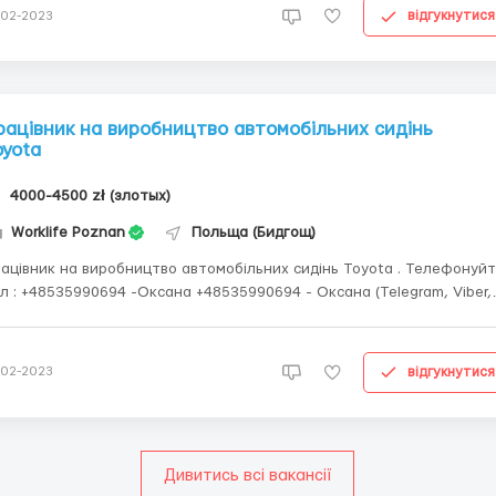
часному європейському підприємстві....
відгукнутися
-02-2023
рацівник на виробництво автомобільних сидінь
oyota
4000-4500 zł (злотых)
Worklife Poznan
Польща (Бидгощ)
ацівник на виробництво автомобільних сидінь Toyota . Телефонуйте:
 +48535990694 -Оксана +48535990694 - Оксана (Telegram, Viber,
треба робити: Робота на виробництві автомобільних
сидінь. Головні обов'язки : монтаж сидінь; контроль якості; з'єдн...
відгукнутися
-02-2023
Дивитись всі вакансії