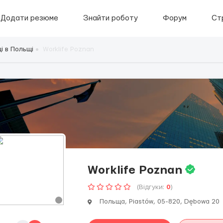
Додати резюме
Знайти роботу
Форум
Ст
і в Польщі
Worklife Poznan
Worklife Poznan
(Відгуки:
0
)
Польща, Piastów, 05-820, Dębowa 20