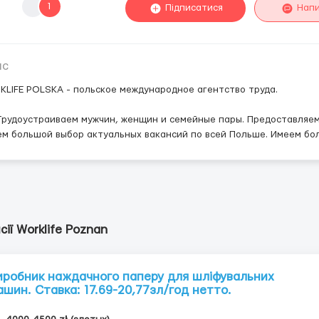
1
Підписатися
Нап
ис
LIFE POLSKA - польское международное агентство труда.
рудоустраиваем мужчин, женщин и семейные пары. Предоставляем
м большой выбор актуальных вакансий по всей Польше. Имеем бол
сії Worklife Poznan
иробник наждачного паперу для шліфувальних
ашин. Ставкa: 17.69-20,77зл/год нетто.