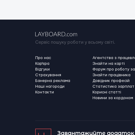
Сервіс пошуку роботи у всьому світі.
Про нас
Агентства з працев
Кар'єра
Знайти на карті
Відгуки
Форум про роботу з
Страхування
Знайти працівника
Банерна реклама
Довідник професій
Наші нагороди
Статистика зарплат
Контакти
Корисні статті
Новини за кордоном
Завантажуйте додаток 