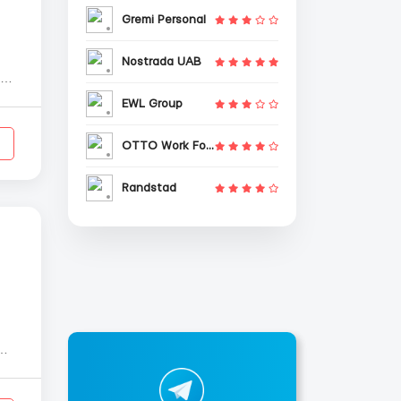
Gremi Personal
Nostrada UAB
л/
м
EWL Group
OTTO Work Force
Randstad
й