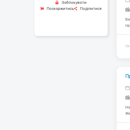
Заблокувати
Поскаржитись
Поділитися
Ви
пр
го
знанням мо
+4
13
П
На
Же
со
пр