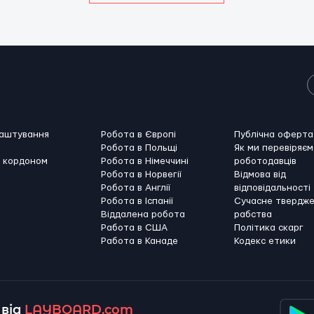
лаштування
Робота в Європі
Публічна оферта
Робота в Польщі
Як ми перевіряєм
а кордоном
Робота в Німеччині
роботодавців
Робота в Норвегії
Відмова від
Робота в Англії
відповідальності
Робота в Іспанії
Сучасне твердж
Віддалена робота
рабства
Работа в США
Політика скарг
Работа в Канадe
Кодекс етики
від
LAYBOARD.com