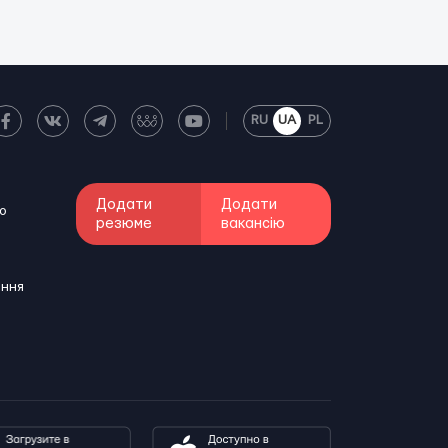
RU
UA
PL
Додати
Додати
о
резюме
вакансію
ення