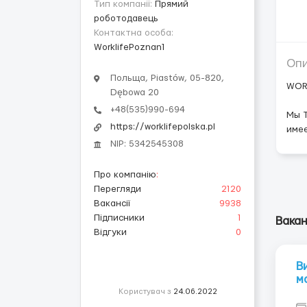
Тип компанії:
Прямий
роботодавець
Контактна особа:
WorklifePoznan1
Оп
Польща, Piastów, 05-820,
WORK
Dębowa 20
+48(535)990-694
Мы Т
https://worklifepolska.pl
имее
NIP: 5342545308
Про компанію
:
Перегляди
2120
Вакансії
9938
Підписники
1
Вакан
Відгуки
0
В
м
Користувач з
24.06.2022