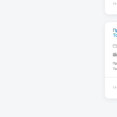
су
13
П
T
Пр
Тел :
WhatsApp) Що 
13