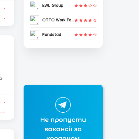
EWL Group
OTTO Work Force
Randstad
zl ne...
Не пропусти
вакансії за
кордоном