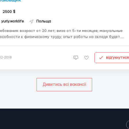
2500 $
yuriy.worklife
Польща
 возраст от 20 лет; виза от 5-ти месяцев; мануальные
обности к физическому труду; опыт работы на складе будет
лнительным преимуществом; удовлетворительное состояние
аботать? Костшин Условия работы: оплата - 10.23 zl
to в ...
відгукнутися
-12-2018
Дивитись всі вакансії