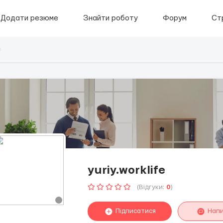
Додати резюме
Знайти роботу
Форум
Ст
e
yuriy.worklife
(Відгуки:
0
)
Підписатися
Нап