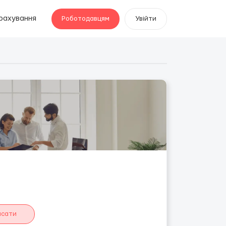
рахування
Роботодавцям
Увійти
исати