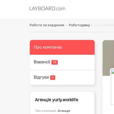
Робота за кордоном
Роботодавці
yuriy.worklif
Про компанію
Вакансії
19
Відгуки
0
Агенція yuriy.worklife
Тип компанії:
Агенція