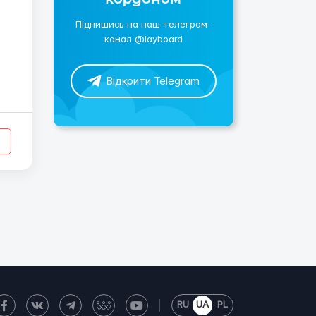
Підпишись на наш телеграм-
канал @layboard
Відкрити Telegram
RU
UA
PL