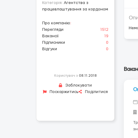
Категорія:
Агентства з
працевлаштування за кордоном
Оп
Про компанію
:
Нем
Перегляди
1512
Вакансії
19
Підписники
0
Відгуки
0
Ваканс
Користувач з
08.11.2018
Заблокувати
О
Поскаржитись
Поділитися
Требования: 
знани
труду; опыт работы н