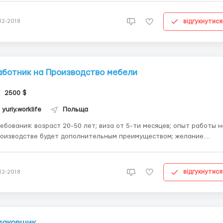
ством; удовлетворительное состояние здоровья. Где
работать? Лодзь Усло...
відгукнутися
-12-2018
аботник на Производство мебели
2500 $
yuriy.worklife
Польща
возраст 20-50 лет; виза от 5-ти месяцев; опыт работы на
оизводстве будет дополнительным преимуществом; желание
ать и учиться новому; удовлетворительное состояние здоровья.
Где работать? Мурована-Гослина Условия работы: оплата - 10.25 
відгукнутися
-12-2018
паковщик