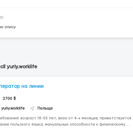
ис
ає опису
ії yuriy.worklife
ператор на линии
2700 $
yuriy.worklife
Польща
возраст 18-55 лет; виза от 4-х месяцев; приветствуется
е польского языка; мануальные способности к физическому
а производстве будет дополнительным