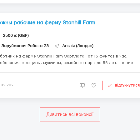
ужны рабочие на ферму Stanhill Farm
2500 £ (GBP)
Зарубежная Работа 23
Англія (Лондон)
тник на ферме Stanhill Farm Зарплата : от 15 фунтов в час.
ебования: женщины, мужчины, семейные пары до 55 лет. знание
ыка не нужно, есть русскоязычные координаторы; опыт не
язателен; Условия работы: - Работодатель оплачивает трудовое
рахование ( Полное покрытие, UK GHIC ) - Жи...
відгукнутися
-02-2023
Дивитись всі вакансії