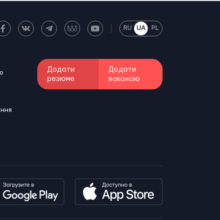
RU
UA
PL
Додати
Додати
о
резюме
вакансію
ення