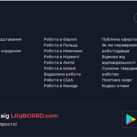
лаштування
Робота в Європі
Публічна оферта
Робота в Польщі
Як ми перевіряєм
а кордоном
Робота в Німеччині
роботодавців
Робота в Норвегії
Відмова від
Робота в Англії
відповідальності
Робота в Іспанії
Сучасне твердж
Віддалена робота
рабства
Работа в США
Політика скарг
Работа в Канадe
Кодекс етики
від
LAYBOARD.com
просто!