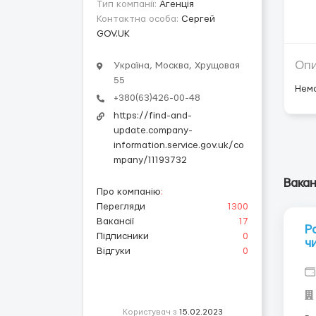
Тип компанії:
Агенція
Контактна особа:
Сергей
GOV.UK
Оп
Україна, Москва, Хрущовая
55
Нем
+380(63)426-00-48
https://find-and-
update.company-
information.service.gov.uk/co
mpany/11193732
Вакан
Про компанію
:
Перегляди
1300
Вакансії
17
Р
Підписники
0
ч
Відгуки
0
Користувач з
15.02.2023