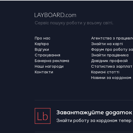
Сервіс пошуку роботи у всьому світі.
Про нас
Агентства з працев
Кар'єра
Знайти на карті
Відгуки
Форум про роботу з
Страхування
Знайти працівника
Банерна реклама
Довідник професій
Наші нагороди
Статистика зарплат
Контакти
Корисні статті
Новини за кордоном
Завантажуйте додаток 
Знайти роботу за кордоном тепер 