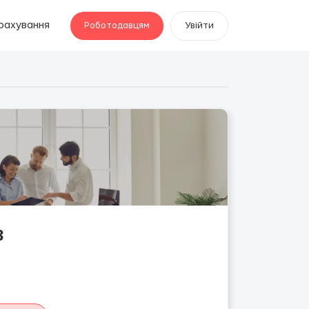
рахування
Роботодавцям
Увійти
3