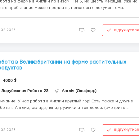
бота на ферме в Англии по визам Tier 5, на шесть месяцев. Уже на
сте пребывание можно продлить, помогаем с документами.
ебования к кандидатам: ✅️ наличие загранпаспорта ✅️ возраст от 
 58 лет ✅️ мужчины, женщины, семейные пары ✅️ готовность
ботать в поле ✅️ отсутствие депортации в Европе...
відгукнутися
-02-2023
абота в Великобритании на ферме растительных
родуктов
4000 $
Зарубежная Работа 23
Англія (Оксфорд)
имание! У нас работа в Англии круглый год! Есть также и другие
боты в Англии, склады,няни,грузчики и так далее. (смотрите
офиль) Работа в Великобритании на растительных фермах в
ндоне Оплата 17 Фунтов Стерлинга в час. Ориентировочная
рплата в месяц (min/max): 3400/4080+ £ Требования:...
відгукнутися
-02-2023