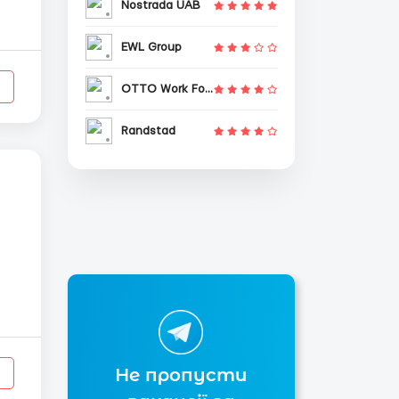
Nostrada UAB
18
EWL Group
OTTO Work Force
Randstad
Не пропусти