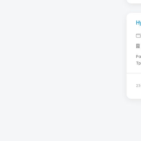
Н
Рабо
Тр
яз
об
ст
23