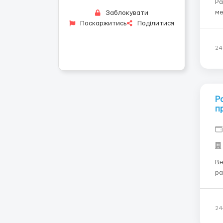
Ра
ме
Заблокувати
Тр
Поскаржитись
Поділитися
до
ра
24
Р
п
Вн
ра
пр
Ло
за
24