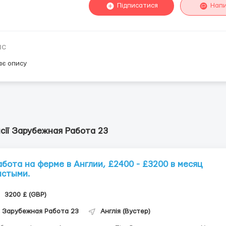
Підписатися
Нап
ис
ає опису
сії Зарубежная Работа 23
абота на ферме в Англии, £2400 - £3200 в месяц
истыми.
3200 £ (GBP)
Зарубежная Работа 23
Англія (Вустер)