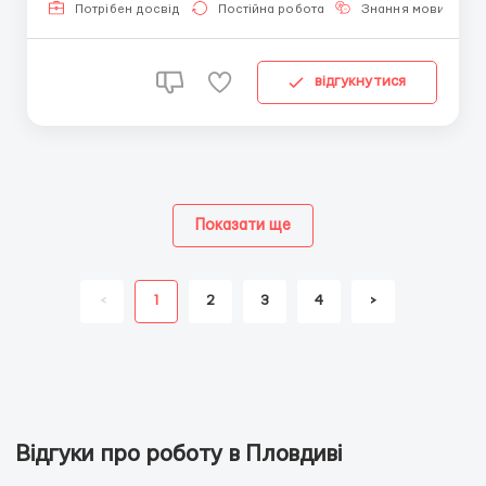
філії (з територіальним проживанням в
Потрібен досвід
Постійна робота
Знання мови
Болгарії більше ...
відгукнутися
Показати ще
<
1
2
3
4
>
Відгуки про роботу в Пловдиві