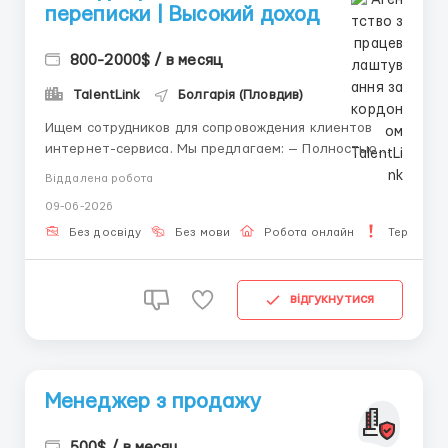
переписки | Высокий доход
800-2000$ / в месяц
TalentLink
Болгарія (Пловдив)
Ищем сотрудников для сопровождения клиентов
интернет-сервиса. Мы предлагаем: — Полностью
удалённый формат —Бесплатное обучение —
Віддалена робота
Удобный график работы — Возможность карьерного
09-06-2026
роста Обязанности: — Работа с сообщениями
пользователей — Консультация к...
Без досвіду
Без мови
Робота онлайн
Термінов
відгукнутися
Менеджер з продажу
500$ / в месяц