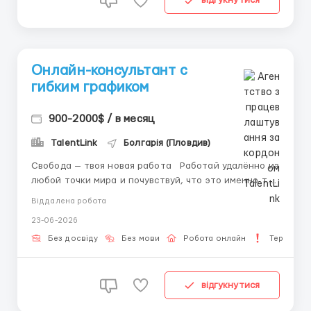
відгукнутися
Онлайн-консультант с
гибким графиком
900-2000$ / в месяц
TalentLink
Болгарія (Пловдив)
Свобода — твоя новая работа Работай удалённо из
любой точки мира и почувствуй, что это именно то,
о чём ты давно мечтал. Мы часто недооцениваем
Віддалена робота
свободу. Но когда ты можешь покупать всё, что
23-06-2026
хочешь, находиться там, где хочешь, и
самостоятельно управлять своим времен...
Без досвіду
Без мови
Робота онлайн
Термінов
відгукнутися