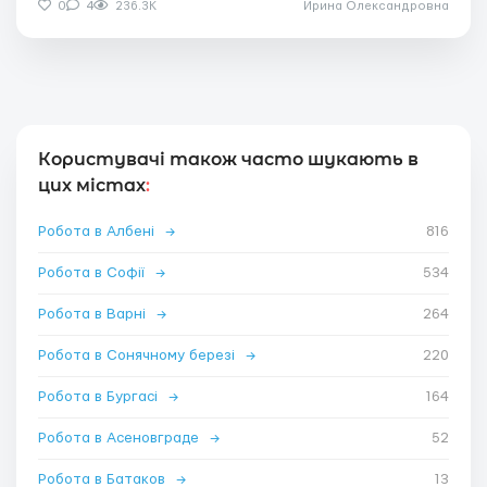
0
4
236.3K
Ирина Олександровна
Користувачі також часто шукають в
цих містах
:
Робота в Албені
→
816
Робота в Софії
→
534
Робота в Варні
→
264
Робота в Сонячному березі
→
220
Робота в Бургасі
→
164
Робота в Асеновграде
→
52
Робота в Батаков
→
13