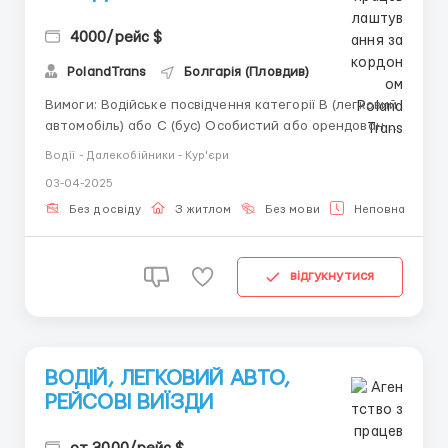
4000/рейс $
PolandTrans
Болгарія (Пловдив)
Вимоги: Водійське посвідчення категорії B (легковий
автомобіль) або C (бус) Особистий або орендований
автомобіль з достатньою кількістю пасажирських
Водії - Далекобійники - Кур'єри
місць Мінімальні знання англійської мови для
03-04-2025
спілкування з клієнтами (або вміння користуватися
перекладчиком) Смартфон і знання навігаційних
Без досвіду
З житлом
Без мови
Неповна зайнят
додатків ...
відгукнутися
ВОДІЙ, ЛЕГКОВИЙ АВТО,
РЕЙСОВІ ВИЇЗДИ