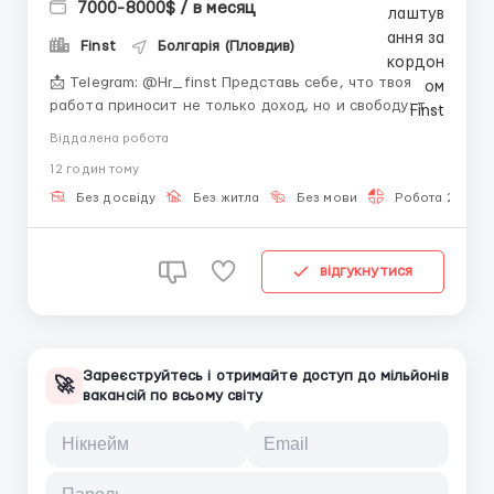
7000-8000$ / в месяц
Finst
Болгарія (Пловдив)
📩 Telegram: @Hr_finst Представь себе, что твоя
работа приносит не только доход, но и свободу: ты
сам выбираешь, когда и где работать. Онлайн-
Віддалена робота
работа — это шанс для каждого, даже если раньше
12 годин тому
никогда не работал в интернете. Сегодня — лучшее
время для старта! 🔑 Что тебя ждёт: 1️⃣ Ст...
Без досвіду
Без житла
Без мови
Робота 2-3 год
відгукнутися
Зареєструйтесь і отримайте доступ до мільйонів
🚀
вакансій по всьому світу