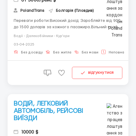
от 3000/рейс $
PolandTrans
Болгарія (Пловдив)
Переваги роботи:Високий дохід: Заробляйте від 900
до 1500 доларів за кожного пасажира.Вільний графік:
Працюйте коли зручно вам.Прості маршрути:
Водії - Далекобійники - Кур'єри
Перевезення невеликих груп пасажирів на середні
03-04-2025
відстані.Безпека: Ми забезпечуємо супровід
менеджера.Без досвіду: Не потрібна спеціальна
Без досвіду
Без житла
Без мови
Неповна зайня
кваліфікація.Для ко...
відгукнутися
ВОДІЙ, ЛЕГКОВИЙ
АВТОМОБІЛЬ, РЕЙСОВІ
ВИЇЗДИ
10000 $