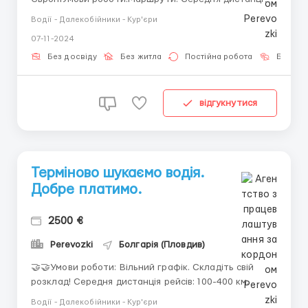
рейсів від 120 до 450 км по території Литви, Хорватії,
Водії - Далекобійники - Кур'єри
Болгарії, Польщі, Сербії, Румунії, Австрії.Графік:
07-11-2024
Вільний, підстроюється під водія.Оплата: Від 900 до
1500 доларів за кожного пасажира. Основна оплата
Без досвіду
Без житла
Постійна робота
Без мо
післ...
відгукнутися
Терміново шукаємо водія.
Добре платимо.
2500 €
Perevozki
Болгарія (Пловдив)
🤝🤝Умови роботи: Вільний графік. Складіть свій
розклад! Середня дистанція рейсів: 100-400 км.
Гарантуємо безпеку: вас супроводжує менеджер.
Водії - Далекобійники - Кур'єри