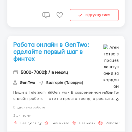
перев...
відгукнутися
Работа онлайн в GenTwo:
сделайте первый шаг в
финтех
5000-7000$ / в месяц
GenTwo
Болгарія (Пловдив)
Пиши в Telegram: @GenTwo7 В современном мире
онлайн-работа — это не просто тренд, а реальная
возможность строить жизнь на своих условиях. 🌍
Віддалена робота
Больше не нужно стоять в пробках или
2 днi тому
подстраиваться под строгий график офиса. 🏡 Вы
сами выбираете место, время и темп работы.
Без досвіду
Без житла
Без мови
Робота 2-3 год
Работа онлайн поз...