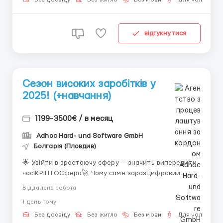
можемо вам запропонувати!--------------------------
-...
відгукнутися
Сезон високих заробітків у
2025! (+навчання)
1199-3500€ / в месяц
Adhoc Hard- und Software GmbH
Болгарія (Пловдив)
🌟 Увійти в зростаючу сферу — значить випередити
час!КРІПТОСфера🚀 Чому саме заразЦифровий
ринок розвивається стрімко: ще вчора вважався
Віддалена робота
«новинкою», а сьогодні це повноцінне джерело
1 день тому
доходу для мільйонів людей у всьому світі.І ті, хто
заходить у цю сферу зараз, отримують головну
Без досвіду
Без житла
Без мови
Для чоловіків