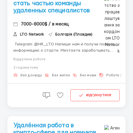
стать частью команды
удаленных специалистов
7000-8000$ / в месяц
LTO Network
Болгарія (Пловдив)
​​​​​​ Telegram: @HR_LTO Напиши нам и получи полную
информацию о старте. Мечтаете зарабатывать
удаленно и развивать свои навыки одновременно?
Віддалена робота
🌟 Работа онлайн — это шанс строить карьеру без
2 години тому
привязки к офису, подстраивая график под себя.
Здесь вы будете учиться новым инструментам,
Без досвіду
Без житла
Без мови
Робота 2-3 год
получат...
відгукнутися
Удалённая работа в
крипто-сфере для новичков