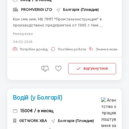
PROMVERIGI LTD
Болгарія (Пловдив)
Кои сме ние: НВ ПМП "Промтехконструкция" е
производствено предприятие от 1995 г. Ние
произвеждаме и доставяме индустриални вериги
Менеджери
(тягови, ролкови, конвейерни), зъбни колела и
04-02-2026
свързани с тях метални изделия за
селскостопанската, хранително-вкусовата,
Потрібен досвід
Постійна робота
Знання мови
миннодобивната и други индустрии. пъ...
відгукнутися
Водій (у Болгарії)
1500€ / в месяц
GETWORK XBA
Болгарія (Пловдив)