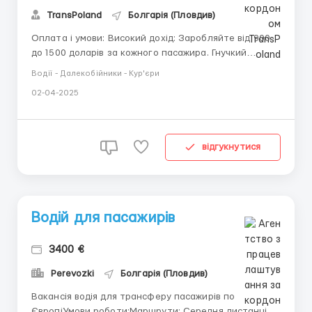
TransPoland
Болгарія (Пловдив)
Оплата і умови: Високий дохід: Заробляйте від 900
до 1500 доларів за кожного пасажира. Гнучкий
графік: Складайте свій робочий день самостійно. Всі
Водії - Далекобійники - Кур'єри
витрати покриваються: Оплата палива та інших
02-04-2025
витрат. Гарантії безпеки: Супровід менеджера та всі
необхідні заходи безпеки. Ваші обов'язки: Переве...
відгукнутися
Водій для пасажирів
3400 €
Perevozki
Болгарія (Пловдив)
Вакансія водія для трансферу пасажирів по
ЄвропіУмови роботи:Маршрути: Середня дистанція