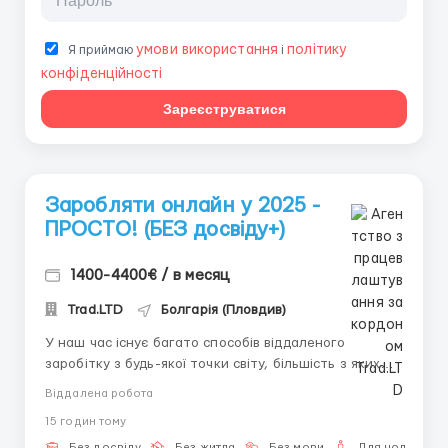
умови використання
політику
Я приймаю
і
конфіденційності
Зареєструватися
Заробляти онлайн у 2025 -
ПРОСТО! (БЕЗ досвіду+)
1400-4400€ / в месяц
Trad.LTD
Болгарія (Пловдив)
У наш час існує багато способів віддаленого
заробітку з будь-якої точки світу, більшість з яких
вимагають спеціальної освіти або великого досвіду,
Віддалена робота
але також є справжні діаманти, які можуть назавжди
15 годин тому
змінити ваше фінансове здоров'я!Це саме те, що ми
Без досвіду
Без житла
Без мови
Для чоловіків