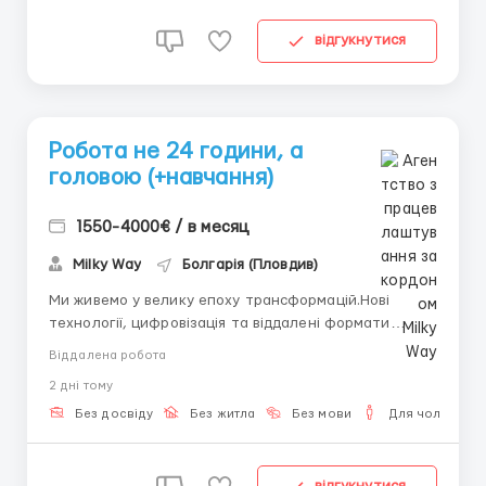
відгукнутися
Робота не 24 години, а
головою (+навчання)
1550-4000€ / в месяц
Milky Way
Болгарія (Пловдив)
Ми живемо у велику епоху трансформацій.Нові
технології, цифровізація та віддалені формати
роботи щодня змінюють ринок. Сьогодні важливо не
Віддалена робота
упустити момент і бути в курсі нових можливостей,
2 днi тому
які дозволяють заробляти гідно, навіть без досвіду
та технічних знань. Все, що потрібно — це оточення,
Без досвіду
Без житла
Без мови
Для чоловіків
як...