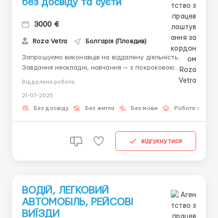
без досвіду та суєти
3000 €
Roza Vetra
Болгарія (Пловдив)
Запрошуємо виконавців на віддалену діяльність.
Завдання нескладні, навчання — з покроковою
підтримкою. Що ви отримаєте:• Доступ до бази
Віддалена робота
завдань без зайвої інформації• Зворотній зв'язок на
21-07-2025
кожному кроці• Віддалений формат без спілкування
по відео• Можливість почати в день звернен...
Без досвіду
Без житла
Без мови
Робота онлай
відгукнутися
ВОДІЙ, ЛЕГКОВИЙ
АВТОМОБІЛЬ, РЕЙСОВІ
ВИЇЗДИ