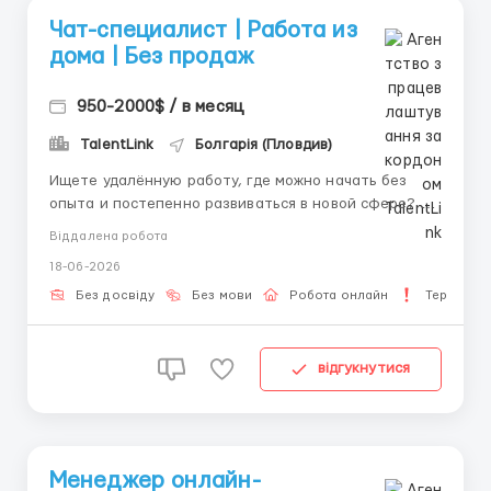
Чат-специалист | Работа из
дома | Без продаж
950-2000$ / в месяц
TalentLink
Болгарія (Пловдив)
Ищете удалённую работу, где можно начать без
опыта и постепенно развиваться в новой сфере? В
связи с расширением проекта приглашаем на
Віддалена робота
должность специалиста по сопровождению
18-06-2026
цифровых коммуникаций. Мы ценим
ответственность, внимательность и готовность к
Без досвіду
Без мови
Робота онлайн
Термінов
обучению. Все необходимые знания для работы ...
відгукнутися
Менеджер онлайн-