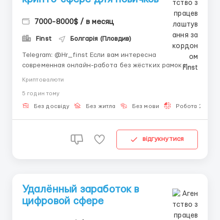
7000-8000$ / в месяц
Finst
Болгарія (Пловдив)
Telegram: @Hr_finst Если вам интересна
современная онлайн-работа без жёстких рамок и
офисов — обратите внимание на это предложение.
Криптовалюти
Мы ищем активных людей, готовых попробовать
5 годин тому
себя в цифровом направлении. Компания развивает
проекты в сфере онлайн-технологий и
Без досвіду
Без житла
Без мови
Робота 2-3 год
сотрудничает с людьми, котор...
відгукнутися
Удалённый заработок в
цифровой сфере