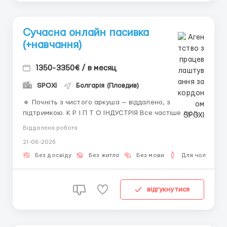
Сучасна онлайн пасивка
(+навчання)
1350-3350€ / в месяц
SPOXI
Болгарія (Пловдив)
🔹 Почніть з чистого аркуша — віддалено, з
підтримкою. К Р І П Т О ІНДУСТРІЯ Все частіше люди
розуміють: традиційні професії перестають
Віддалена робота
приносити задоволення і гроші. Віддалена робота —
21-06-2026
не тренд, а необхідність. І якщо ви хочете змінити
курс, але не знаєте з чого почати — ви за
Без досвіду
Без житла
Без мови
Для чоловіків
адресою.Ми працюємо у...
відгукнутися