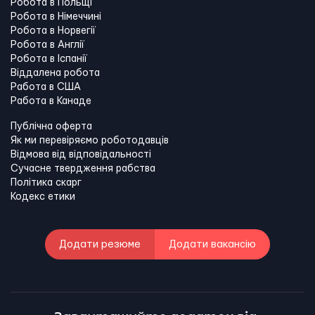
Робота в Польщі
Робота в Німеччині
Робота в Норвегії
Робота в Англії
Робота в Іспанії
Віддалена робота
Работа в США
Работа в Канадe
Публічна оферта
Як ми перевіряємо роботодавців
Відмова від відповідальності
Сучасне твердження рабства
Політика скарг
Кодекс етики
Додати резюме
Додати вакансію