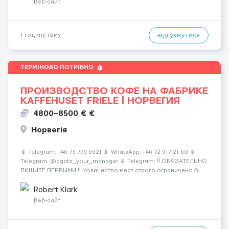
Веб-сайт
відгукнутися
1 годину тому
ТЕРМІНОВО ПОТРІБНО
ПРОИЗВОДСТВО КОФЕ НА ФАБРИКЕ
KAFFEHUSET FRIELE | НОРВЕГИЯ
4800–8500 € €
Норвегія
📱 Telegram: +46 73 779 6921 📱 WhatsApp: +46 72 917 21 60 📱
Telegram: @agata_your_manager 📱 Telegram: ‼️ ОБЯЗАТЕЛЬНО
ПИШИТЕ ПЕРВЫМИ ‼️ Количество мест строго ограничено ☕️
Европа • 🏭 Современное производство • 💰 Высокие
зарплаты Работа на кофе-заводе — стабильность и досто...
Robert Klark
Веб-сайт