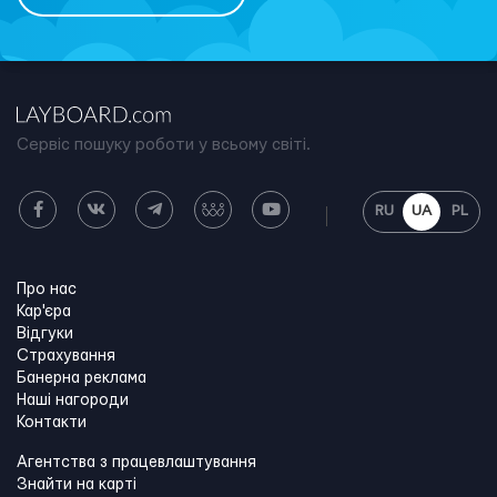
Сервіс пошуку роботи у всьому світі.
RU
UA
PL
Про нас
Кар'єра
Відгуки
Страхування
Банерна реклама
Наші нагороди
Контакти
Агентства з працевлаштування
Знайти на карті