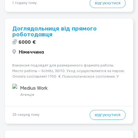
відгукнутися
1 годину тому
Доглядальниця від прямого
роботодавця
6000 €
Німеччина
Вакансия подойдёт для размеренного формата работы.
Место работы — Schlitz, 36110. Уход осуществляется за парою.
Оплата составляет 1700 €. Психологическое состояние: У
чоловіка початкова стадія деменції. Мобильность пациента:
Чоловік мобільний з ходунками (ролатор, палиц...
Medius Work
Агенція
відгукнутися
25 секунд тому