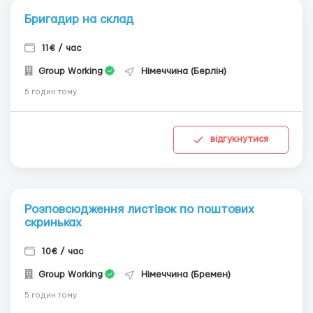
Бригадир на склад
11€ / час
Group Working
Німеччина (Берлін)
5 годин тому
відгукнутися
Розповсюдження листівок по поштових
скриньках
10€ / час
Group Working
Німеччина (Бремен)
5 годин тому