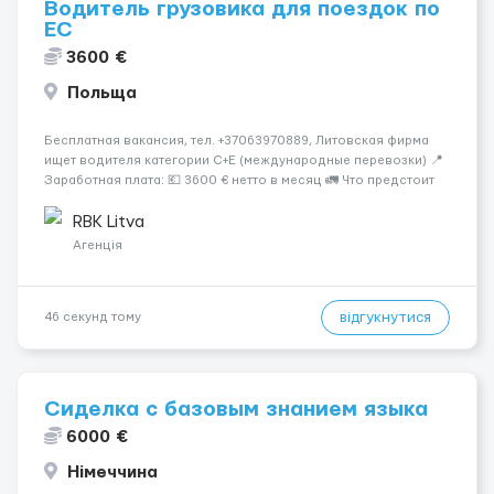
Водитель грузовика для поездок по
ЕС
3600 €
Польща
Бесплатная вакансия, тел. +37063970889, Литовская фирма
ищет водителя категории C+E (международные перевозки) 📍
Заработная плата: 💶 3600 € нетто в месяц 🚛 Что предстоит
делать: Международные перевозки на тентах и
рефрижераторах. В среднем 400–500 км в день. Погрузки и
RBK Litva
разгрузки...
Агенція
відгукнутися
46 секунд тому
Сиделка с базовым знанием языка
6000 €
Німеччина