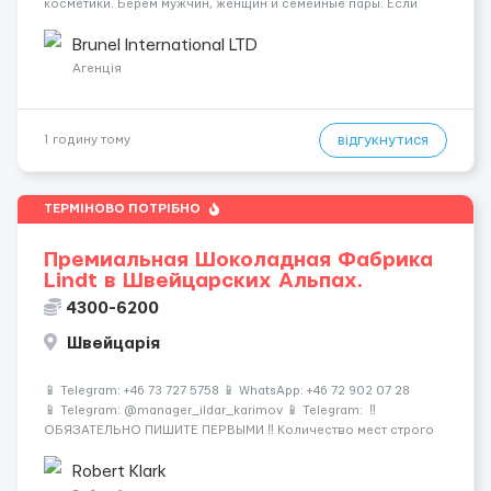
косметики. Берем мужчин, женщин и семейные пары. Если
раньше на складе не работали — ничего страшного, всему
обучают уже после приезда. Работа не тяжелая. Нужно
Brunel International LTD
собирать заказы, сортиро...
Агенція
відгукнутися
1 годину тому
ТЕРМІНОВО ПОТРІБНО
Премиальная Шоколадная Фабрика
Lindt в Швейцарских Альпах.
4300-6200
Швейцарія
📱 Telegram: +46 73 727 5758 📱 WhatsApp: +46 72 902 07 28
📱 Telegram: @manager_ildar_karimov 📱 Telegram: ‼️
ОБЯЗАТЕЛЬНО ПИШИТЕ ПЕРВЫМИ ‼️ Количество мест строго
ограничено 🍫 Альпы • 💎 Премиум-условия • 💰 Высокие
зарплаты 🏔 Швейцария &mdash...
Robert Klark