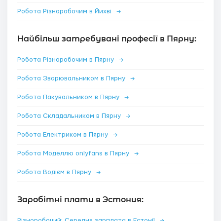
Робота Різноробочим в Йихві
→
Найбільш затребувані професії в Пярну:
Робота Різноробочим в Пярну
→
Робота Зварювальником в Пярну
→
Робота Пакувальником в Пярну
→
Робота Складальником в Пярну
→
Робота Електриком в Пярну
→
Робота Моделлю onlyfans в Пярну
→
Робота Водієм в Пярну
→
Заробітні плати в Эстония:
Різноробочий: Середня зарплата в Естонії
→