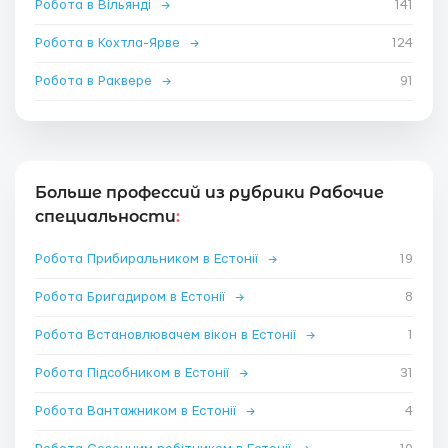
Робота в Вільянді
→
141
Робота в Кохтла-Ярве
→
124
Робота в Раквере
→
91
Больше профессий из рубрики Рабочие
специальности
:
Робота Прибиральником в Естонії
→
19
Робота Бригадиром в Естонії
→
8
Робота Встановлювачем вікон в Естонії
→
1
Робота Підсобником в Естонії
→
31
Робота Вантажником в Естонії
→
4