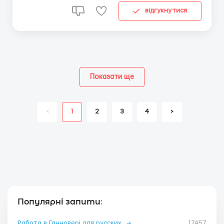
відгукнутися
Показати ще
<
1
2
3
4
>
Популярні запити
:
Работа в Ганновері для русских
→
17457