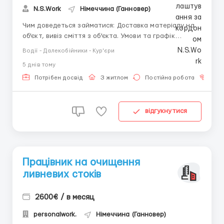
N.S.Work
Німеччина (Ганновер)
Чим доведеться займатися: Доставка матеріалу на
об'єкт, вивіз сміття з об'єкта. Умови та графік
роботи: 130 € на день; Пн. - Сб. 8 годин на день;
Водії - Далекобійники - Кур'єри
Проживання безкоштовно або до 200 € на місяць в
5 днiв тому
інших містах. Вимоги: Досвід не менше 3-х місяців;
Польська робоча віза, ПМЖ ЄС, паспорт Є...
Потрібен досвід
З житлом
Постійна робота
Без
відгукнутися
Працівник на очищення
ливневих стоків
2600€ / в месяц
personalwork.
Німеччина (Ганновер)