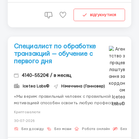
відгукнутися
Специалист по обработке
транзакций — обучение с
первого дня
4140-5520€ / в месяц
Icetea Labs©
Німеччина (Ганновер)
«Мы верим: правильный человек с правильной
мотивацией способен освоить любую профессию.»
Сфера цифровых активов развивается гигантскими
Криптовалюти
шагами. Освоить работу с ними сегодня — значит
30-07-2026
обеспечить себя востребованной специальностью
на долгие годы. Icetea Labs предлагает вакансию...
Без досвіду
Без мови
Робота онлайн
Безкошто