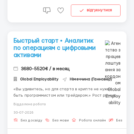
відгукнутися
Быстрый старт • Аналитик
по операциям с цифровыми
активами
3680-5520€ / в месяц
Global Employability
Німеччина (Ганновер)
«Вы удивитесь, но для старта в крипте не нужно
быть программистом или трейдером.» Рост рынка:
объём торгов на криптовалютных биржах растёт
Віддалена робота
каждый квартал. Для обработки миллионов
30-07-2026
ежедневных операций нужны грамотные
специалисты. Именно операционные команды
Без досвіду
Без мови
Робота онлайн
Безкошто
обеспечивают корректное испол...