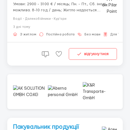
Умови: 2900 - 3100 € / місяць; Пн. - Пт., Сб. іноді
можлива. 8-10 год / день; Житло надається
безкоштовно / платно. Вимоги: Досвід не менше 1-го
Водії - Далекобійники - Кур'єри
року; Можна без знання іноземної мови; Польська
3 днi тому
робоча віза / Карта побуту / Паспорт ЄС / UKR
PESEL. Обов'язки: Перевезення будівельних ма...
З житлом
Постійна робота
Без мови
Для Україн
відгукнутися
Пакувальник продукції