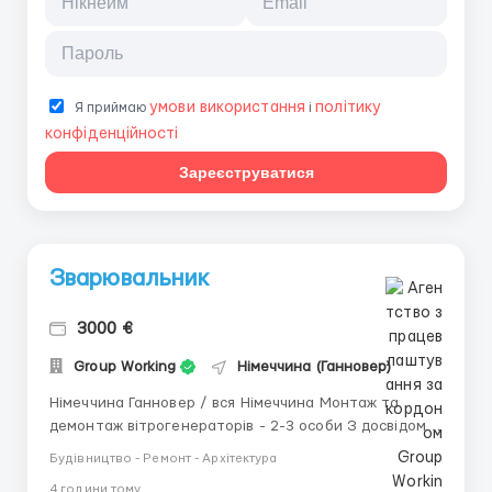
умови використання
політику
Я приймаю
і
конфіденційності
Зареєструватися
Зварювальник
3000 €
Group Working
Німеччина (Ганновер)
Німеччина Ганновер / вся Німеччина Монтаж та
демонтаж вітрогенераторів - 2-3 особи З досвідом
роботи 3000-6000€ / година (залежно від
Будівництво - Ремонт - Архітектура
продуктивності) Обов'язково будь-який документ, що
4 години тому