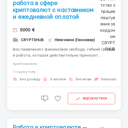
работа в сфере
криптовалют с наставником
и ежедневной оплатой
5000 €
CRYPT0HUB
Німеччина (Ганновер)
Вас привлекает финансовая свобода, гибкий график
и работа, которая действительно приносит
результат? Добро пожаловать в сферу цифровых
Криптовалюти
активов — в индустрию, где каждый день
1 годину тому
открываются новые возможности, а уровень дохода
зависит только от вашей инициативы. Мы —
Без досвіду
З житлом
Без мови
Безкоштовна ва
команда с более чем 6...
відгукнутися
Работа в криптовалюте —