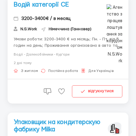
Водій категорії CE
3200-3400€ / в месяц
N.S.Work
Німеччина (Ганновер)
Умови роботи: 3200-3400 € на місяць; Пн. - Пт. від 8
годин на день; Проживання організовано в авто та
на базі безкоштовно. Вимоги: Досвід обов'язковий;
Водії - Далекобійники - Кур'єри
Можна без знання іноземної мови; Паспорт ЄС,
2 днi тому
Польська робоча віза, Карта побиту, ПМЖ ЄС, UKR
Pesel; Права категорії CE + 95 ...
З житлом
Постійна робота
Для Українців
відгукнутися
Упаковщик на кондитерскую
фабрику Milka