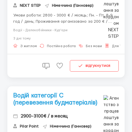
NEXT STEP
Німеччина (Ганновер)
Умови роботи: 2800 - 3000 € / місяць; Пн. - Пт. 8-9
год / день; Проживання організовано за 200 € /
місяць. Обов'язки: Перевезення будівельних
Водії - Далекобійники - Кур'єри
матеріалів, обладнання та контейнерів між
3 днi тому
будівельними об'єктами; Керування вантажним
автомобілем категорії C з крюковою системою (Hook
З житлом
Постійна робота
Без мови
Для Україн
Lift / Abro...
відгукнутися
Водій категорії C
(перевезення будматеріалів)
2900-3100€ / в месяц
Pilar Point
Німеччина (Ганновер)