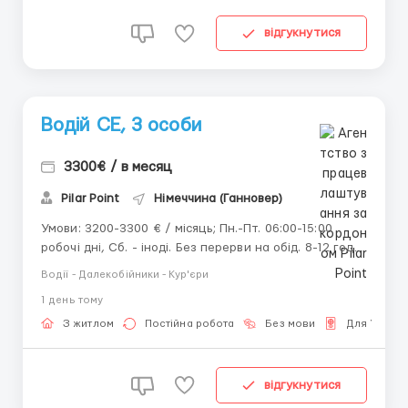
комфортных рабочих мест. В штат принимаются как
высок...
відгукнутися
Водій СЕ, 3 особи
3300€ / в месяц
Pilar Point
Німеччина (Ганновер)
Умови: 3200-3300 € / місяць; Пн.-Пт. 06:00-15:00
робочі дні, Сб. - іноді. Без перерви на обід. 8-12 год /
день; Проживання у фурі (є всі умови, є база).
Водії - Далекобійники - Кур'єри
Обов'язки: Виконання підвізних рейсів
1 день тому
(завантажений напівпричіп до клієнта та порожній
назад); Без участі у навантаженні та розвантаженн...
З житлом
Постійна робота
Без мови
Для Україн
відгукнутися