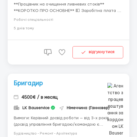
**Працівник на очищення ливневих стоків**
**КОРОТКО ПРО ОСНОВНЕ** 💵 Заробітна плата від
2000 € нетто (від виробітку) 💰 2000–2600 € / 103
Робочі спеціальності
000–133 900 грн 📈 Робота 9–10 год/день; 👬
5 днiв тому
Чоловіки від 23 до 45 років; 📜 біо, польська віза,
карта побиту, паспорт ЄС; 🤝 Офіці...
відгукнутися
Бригадир
4500€ / в месяц
LK Bauservice
Німеччина (Ганновер)
Вимоги: Керівний досвід роботи — від 3-х років
(досвід управління бригадою/командою є
обов'язковим). Розуміння технологічних процесів у
Будівництво - Ремонт - Архітектура