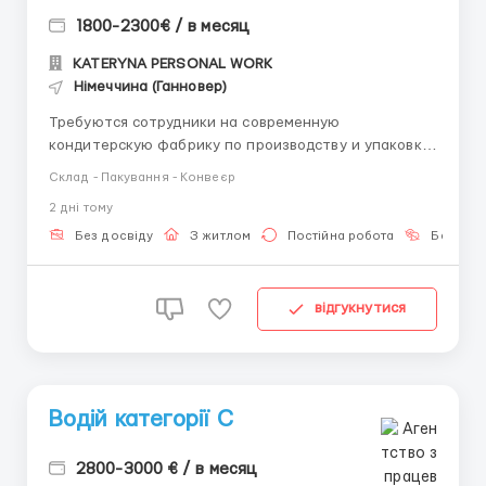
1800-2300€ / в месяц
KATERYNA PERSONAL WORK
Німеччина (Ганновер)
Требуются сотрудники на современную
кондитерскую фабрику по производству и упаковке
шоколадной продукции Milka в Германии. Работа в
Склад - Пакування - Конвеєр
чистом помещении с комфортной температурой и
2 днi тому
современным оборудованием. Контактный номер:
+380733338354 - менеджер Дарина (+Viber, Telegram)
Без досвіду
З житлом
Постійна робота
Без мов
Заработная плата и пр...
відгукнутися
Водій категорії C
2800-3000 € / в месяц