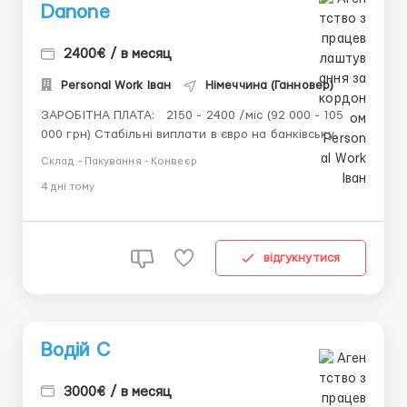
Danone
2400€ / в месяц
Personal Work Іван
Німеччина (Ганновер)
ЗАРОБІТНА ПЛАТА: 2150 - 2400 /міс (92 000 - 105
000 грн) Стабільні виплати в євро на банківську
карту Офіційний контракт та повний соціальний
Склад - Пакування - Конвеєр
пакет ГРАФІК ТА УМОВИ: 5 днів на тиждень по 8
4 днi тому
годин на день Безкоштовний комплексний обід на
зм...
відгукнутися
Водій C
3000€ / в месяц