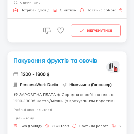
22 години тому
жестким штрафным санкциям. Кроме того, прямое
оформление рабочих в штат в ЕС несет огромную
Потрібен досвід
З житлом
Постійна робота
Зна
налоговую нагрузку. Компания Armonie...
відгукнутися
Пакування фруктів та овочів
1200 - 1300 $
PersonalWork Dariia
Німеччина (Ганновер)
💳 ЗАРОБІТНА ПЛАТА ◈ Середня заробітна плата:
1200-1300€ нетто/місяць (з врахуванням податків і
житла); 52 000-56 000 грн; 1260-1370$. ◈ 14 євро/
Робочі спеціальності
година брутто - ставка. ◈ Робота у святкові дні,
1 день тому
недільні та нічні зміни оплачується додатково (100%,
25% та 25% відповідно). ◈ Заробітна плата п...
Без досвіду
З житлом
Постійна робота
Без мов