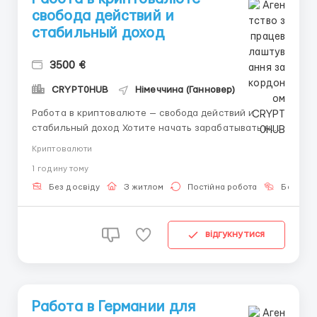
свобода действий и
стабильный доход
3500 €
CRYPT0HUB
Німеччина (Ганновер)
Работа в криптовалюте — свобода действий и
стабильный доход Хотите начать зарабатывать на
современном рынке, не выходя из дома? Мы
Криптовалюти
предлагаем обучение межбиржевому арбитражу с
1 годину тому
возможностью ежедневного дохода и полной
поддержкой на каждом этапе. Почему вы можете
Без досвіду
З житлом
Постійна робота
Без мов
доверять нам? 1. Реальн...
відгукнутися
Работа в Германии для