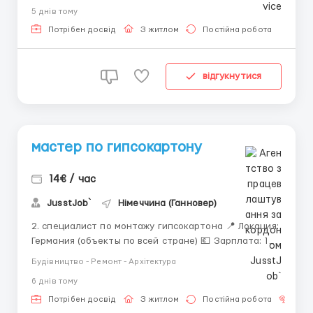
сфері Вміння читати плани,креслення та іншу
5 днiв тому
технічну документацію. Високий рівень
самодисципліни, відповідальність, організаторськ...
Потрібен досвід
З житлом
Постійна робота
відгукнутися
мастер по гипсокартону
14€ / час
JusstJob`
Німеччина (Ганновер)
2. специалист по монтажу гипсокартона 📍 Локация:
Германия (объекты по всей стране) 💶 Зарплата: 14
€ нетто/час 🕒 График: ПН–ПТ, 07:00–18:00 (1 час
Будівництво - Ремонт - Архітектура
обед). Суббота и воскресенье — выходные. ⏳ Часов в
6 днiв тому
месяц: 190–200 🏠 Проживание: бесплатно.
Полностью оборудова...
Потрібен досвід
З житлом
Постійна робота
Без