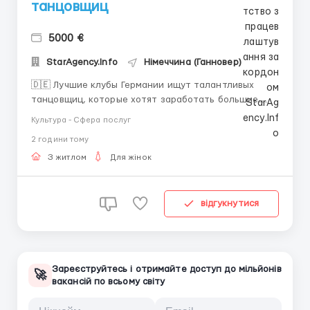
танцовщиц
5000 €
StarAgency.Info
Німеччина (Ганновер)
🇩🇪 Лучшие клубы Германии ищут талантливых
танцовщиц, которые хотят заработать большие
деньги и получить незабываемый опыт! ✅
Культура - Сфера послуг
Фиксированная ставка + отличные проценты от
2 години тому
танцев - это то, что вы можете ожидать от работы в
Германии. 🤑 Девочки, работающие здесь,
З житлом
Для жінок
зарабатывают от...
відгукнутися
Зареєструйтесь і отримайте доступ до мільйонів
🚀
вакансій по всьому світу