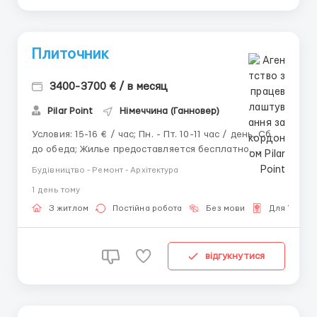
Плиточник
3400-3700 € / в месяц
Pilar Point
Німеччина (Ганновер)
Условия: 15-16 € / час; Пн. - Пт. 10-11 час / день, Сб.
до обеда; Жилье предоставляется бесплатно.
Обязанности: Укладка плитки в ванных комнатах и
Будівництво - Ремонт - Архітектура
гостинной (можно только в гостинной); Подготовка
1 день тому
поверхностей перед укладкой плитки; Резка и
подгонка плитки под ...
З житлом
Постійна робота
Без мови
Для Україн
відгукнутися