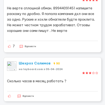
Не верте сплошной обман. 89944091451 напишите
раскажу по дробно. Я попала кампания дхл они все
за одно. Руские и хохли обнаглели будте проклита.
Не может честном трудом зарабативат. Отзовы
хорошие они сами пишут . Не верте
7
Відповісти
Шехроз Салимов
90
на layboard.com з 05-04-2024
Сколько часов в месяц работать ?
Відповісти