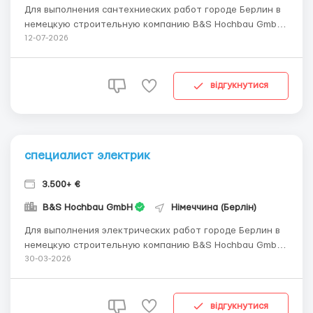
Для выполнения сантехниеских работ городе Берлин в
немецкую строительную компанию B&S Hochbau GmbH
требуются специалист сантехник. Необходимо иметь
12-07-2026
документы для работы в ЕС и стаж работы по
профессии не менее 5 лет. Образование слесаря по
установке систем отопления и сантехники.
відгукнутися
Водительское...
специалист электрик
3.500+ €
B&S Hochbau GmbH
Німеччина (Берлін)
Для выполнения электрических работ городе Берлин в
немецкую строительную компанию B&S Hochbau GmbH
требуются специалист электрик. Необходимо иметь
30-03-2026
документы для работы в ЕС и стаж работы по
профессии не менее 5 лет. Образование в колледже
или университете по электрике. Водительское
відгукнутися