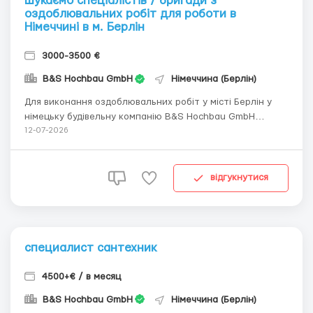
шукаємо спеціалістів / бригади з
оздоблювальних робіт для роботи в
Німеччині в м. Берлін
3000-3500 €
B&S Hochbau GmbH
Німеччина (Берлін)
Для виконання оздоблювальних робіт у місті Берлін у
німецьку будівельну компанію B&S Hochbau GmbH
потрібні спеціалісти бригади з двох - трьох універсалів:
12-07-2026
маляр + плиточник. стаж роботи в будівництві не менше
5 років. Додаткова інформація по телефону. Просимо
дзвонити або писати лише професіонал...
відгукнутися
специалист сантехник
4500+€ / в месяц
B&S Hochbau GmbH
Німеччина (Берлін)