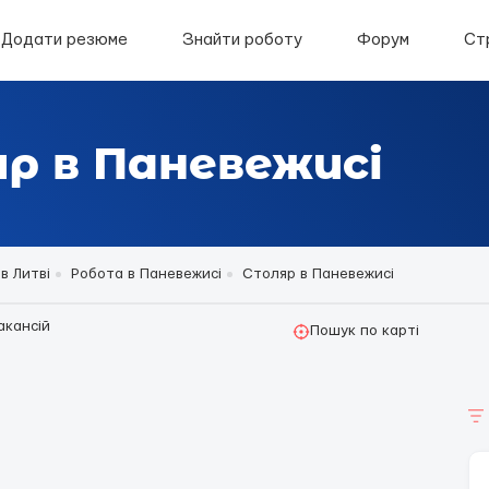
Додати резюме
Знайти роботу
Форум
Ст
р в Паневежисі
в Литві
Робота в Паневежисі
Столяр в Паневежисі
акансій
Пошук по карті