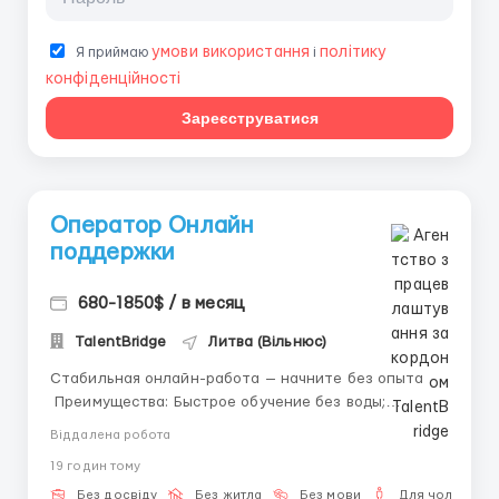
умови використання
політику
Я приймаю
і
конфіденційності
Зареєструватися
Оператор Онлайн
поддержки
680-1850$ / в месяц
TalentBridge
Литва (Вільнюс)
Стабильная онлайн-работа — начните без опыта
Преимущества: Быстрое обучение без воды;
Наставник всегда на связи; Выплаты без задержек.
Віддалена робота
Основные задачи: Переписка и авто-сообщения;
19 годин тому
Ведение чатов; Поддержка активности. Что нужно: 9
часов в день;...
Без досвіду
Без житла
Без мови
Для чоловіків