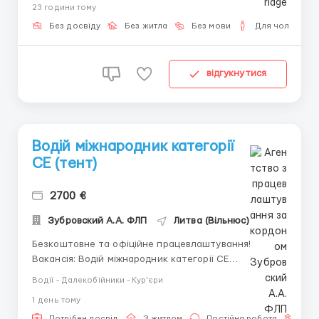
23 години тому
на заданные темы Условия -Удалённый формат без
звонков и финансовых вложений ...
Без досвіду
Без житла
Без мови
Для чоловіків
відгукнутися
Водій міжнародник категорії
СЕ (тент)
2700 €
Зубровский А.А. ФЛП
Литва (Вільнюс)
Безкоштовне та офіційне працевлаштування!
Вакансія: Водій міжнародник категорії СЕ
(тент).Опис вакансії: литовська міжнародна
Водії - Далекобійники - Кур'єри
транспортна компанія запрошує на роботу водіїв
1 день тому
для вантажних перевезень по Західній Європі (DE,
FR, ESP, Nl, BE, LUX, IT, CH).Тягачі DAF, Volvo та
Потрібен досвід
З житлом
Постійна робота
Без