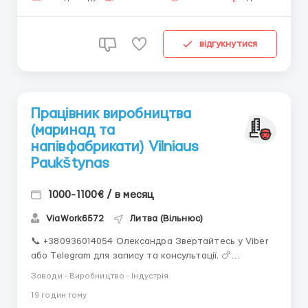
відгукнутися
Працівник виробництва
(маринад та
напівфабрикати) Vilniaus
Paukštynas
1000-1100€ / в месяц
ViaWork6572
Литва (Вільнюс)
📞 +380936014054 Олександра Звертайтесь у Viber
або Telegram для запису та консультації. 🍗
Працівник виробництва (маринад та
Заводи - Виробництво - Індустрія
напівфабрикати) Vilniaus Paukštynas 📍 Rudamina (15
19 годин тому
км від Вільнюса) 💰 Оплата 1000–1100 EUR брутто/міс