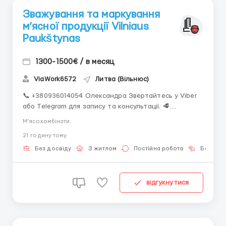
Зважування та маркування
м’ясної продукції Vilniaus
Paukštynas
1300-1500€ / в месяц
ViaWork6572
Литва (Вільнюс)
📞 +380936014054 Олександра Звертайтесь у Viber
або Telegram для запису та консультації. 🥩
Зважування та маркування м’ясної продукції Vilniaus
М'ясокомбінати
Paukštynas (MGS) 📍 Rudaminos (15 км від Вільнюса)
21 годину тому
💰 Оплата 1300–1500 EUR брутто/міс ~1000 EUR
нетто за 160–1...
Без досвіду
З житлом
Постійна робота
Без мов
відгукнутися