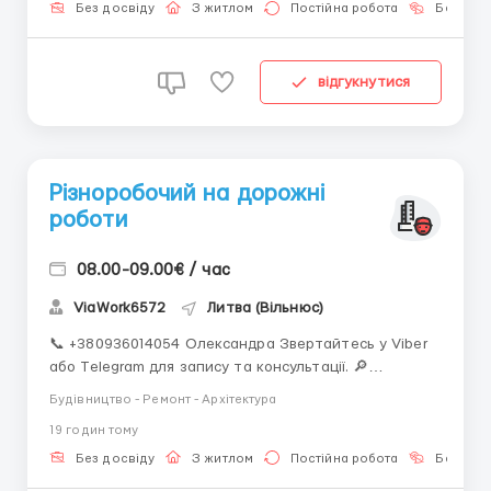
~900 EUR нетто базово З додатковими годинами: ...
Без досвіду
З житлом
Постійна робота
Без мов
відгукнутися
Різноробочий на дорожні
роботи
08.00-09.00€ / час
ViaWork6572
Литва (Вільнюс)
📞 +380936014054 Олександра Звертайтесь у Viber
або Telegram для запису та консультації. 🔎
Різноробочий на дорожні роботи 🤝 Офіційне
Будівництво - Ремонт - Архітектура
працевлаштування 📍 МІСЦЕ РОБОТИ: м. Вільнюс,
19 годин тому
Литва медкомісія перед початком роботи — 30 євро
(можна оплатити із зарплати) 📆 ГРАФІК РОБОТИ: 5–
Без досвіду
З житлом
Постійна робота
Без мов
6 днів на ти...