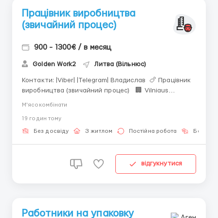
Працівник виробництва
(звичайний процес)
900 - 1300€ / в месяц
Golden Work2
Литва (Вільнюс)
Контакти: |Viber| |Telegram| Владислав 🍗 Працівник
виробництва (звичайний процес) 🏢 Vilniaus
Paukštynas – Rudamina (15 км від Вільнюса) 💰
М'ясокомбінати
Зарплата: ◾️ 900–1300 EUR брутто/міс ◾️ Аванс: 150
19 годин тому
EUR (20-го числа) 📊 Графік роботи: ◾️ 168–180 год/
міс ◾️...
Без досвіду
З житлом
Постійна робота
Без мов
відгукнутися
Работники на упаковку