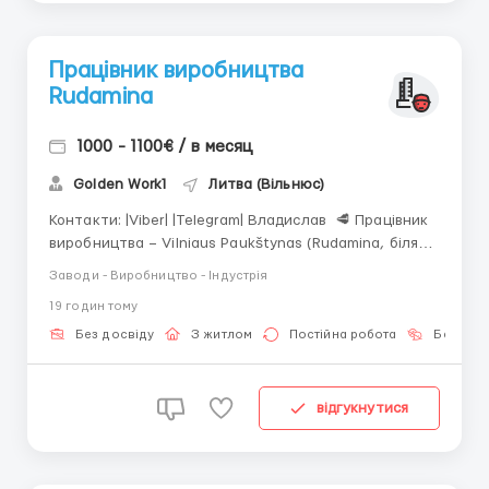
Працівник виробництва
Rudamina
1000 - 1100€ / в месяц
Golden Work1
Литва (Вільнюс)
Контакти: |Viber| |Telegram| Владислав 🥩 Працівник
виробництва – Vilniaus Paukštynas (Rudamina, біля
Вільнюса) 💰 Зарплата: Брутто: 1000–1100 EUR/міс. З
Заводи - Виробництво - Індустрія
понаднормовими: до 1100 EUR/міс. Аванс: 150 EUR (20-
19 годин тому
го числа) Зарплата: 10-го числа Соцдо...
Без досвіду
З житлом
Постійна робота
Без мов
відгукнутися