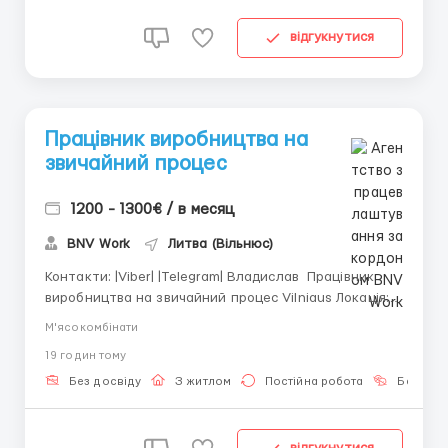
відгукнутися
Працівник виробництва на
звичайний процес
1200 - 1300€ / в месяц
BNV Work
Литва (Вільнюс)
Контакти: |Viber| |Telegram| Владислав Працівник
виробництва на звичайний процес Vilniaus Локація:
Rudamina (15 км від Вільнюса)
М'ясокомбінати
___________________________________
19 годин тому
___________ Заробітна плата: 1200–1300 EUR
брутто/міс ◾ базовий тариф: 900 EUR нетто ◾ з
Без досвіду
З житлом
Постійна робота
Без мов
понаднормовими: 1000&nda...