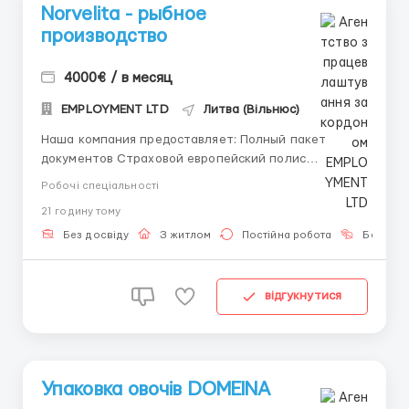
Norvelita - рыбное
производство
4000€ / в месяц
EMPLOYMENT LTD
Литва (Вільнюс)
Наша компания предоставляет: Полный пакет
документов Страховой европейский полис
Приглашение от работодателя Русскоговорящий
Робочі спеціальності
куратор Легальное и официальное оформление
21 годину тому
Поддержка во время рабочего периода Физическое
и юридическое сопровождение Norvelita - рыбное
Без досвіду
З житлом
Постійна робота
Без мов
производство ...
відгукнутися
Упаковка овочів DOMEINA