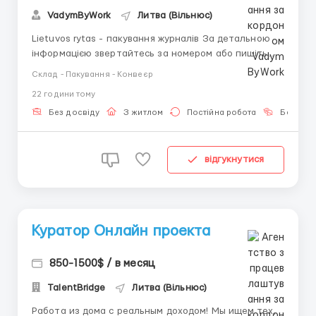
VadymByWork
Литва (Вільнюс)
Lietuvos rytas - пакування журналів За детальною
інформацією звертайтесь за номером або пишіть
+380 (93) 638-60-82 (Вадим) Viber Telegram
Склад - Пакування - Конвеєр
Зарплата від 850 євро нетто за 160 годин роботи.
22 години тому
Можливі додаткові години роботи В місяць з
додатковими годинами можна заробити від *900-
Без досвіду
З житлом
Постійна робота
Без мов
1000* євро нетто. ...
відгукнутися
Куратор Онлайн проекта
850-1500$ / в месяц
TalentBridge
Литва (Вільнюс)
Работа из дома с реальным доходом! Мы ищем тех,