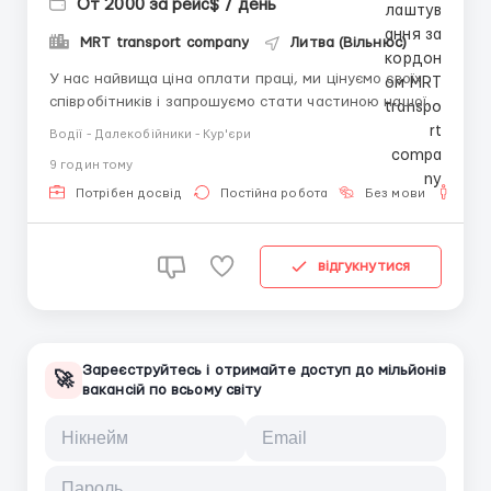
От 2000 за рейс$ / день
MRT transport company
Литва (Вільнюс)
У нас найвища ціна оплати праці, ми цінуємо своїх
співробітників і запрошуємо стати частиною нашої
команди. Від Вас потрібен автомобіль та мобільний
Водії - Далекобійники - Кур'єри
телефон з інтернетом для навігації. Повний супровід
9 годин тому
у дорозі. телеграм @M_R_T_80 ватсап
+359886140986...
Потрібен досвід
Постійна робота
Без мови
Для 
відгукнутися
Зареєструйтесь і отримайте доступ до мільйонів
🚀
вакансій по всьому світу