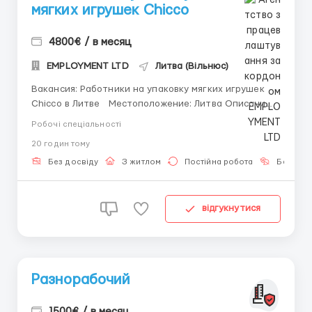
мягких игрушек Chicco
4800€ / в месяц
EMPLOYMENT LTD
Литва (Вільнюс)
Вакансия: Работники на упаковку мягких игрушек
Chicco в Литве Местоположение: Литва Описание:
Присоединяйтесь к нашей команде упаковки мягких
Робочі спеціальності
игрушек Chicco в Литве! Мы приглашаем энергичных
20 годин тому
и ответственных сотрудников, готовых создавать
уют и радость через наши замечательные иг...
Без досвіду
З житлом
Постійна робота
Без мов
відгукнутися
Разнорабочий
1500€ / в месяц