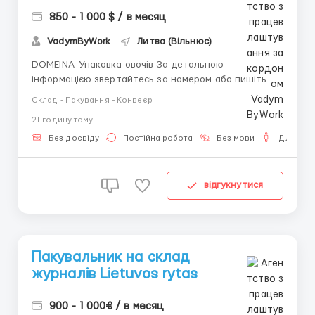
850 - 1 000 $ / в месяц
VadymByWork
Литва (Вільнюс)
DOMEINA-Упаковка овочів За детальною
інформацією звертайтесь за номером або пишіть
+380 (93) 638-60-82 (Вадим) Viber Telegram м.
Склад - Пакування - Конвеєр
Kareivonys (70 км від Вільнюса) ️Без нічних змін
21 годину тому
️Безкоштовне житло ‼️Можна працювати тривалий
час. Не сезонна робота Організовано виїзд зі Львова
Без досвіду
Постійна робота
Без мови
Для чоло
(квиток 80 євро). Пов...
відгукнутися
Пакувальник на склад
журналів Lietuvos rytas
900 - 1 000€ / в месяц