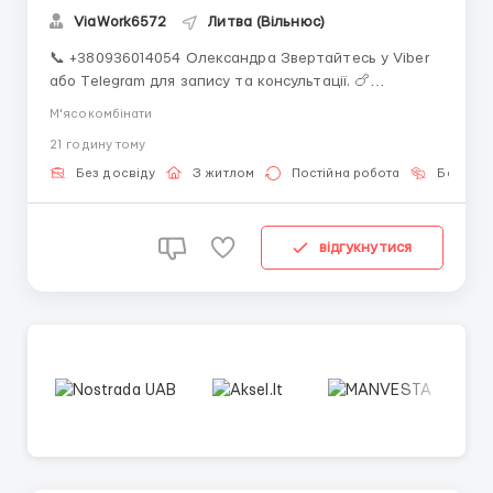
ViaWork6572
Литва (Вільнюс)
📞 +380936014054 Олександра Звертайтесь у Viber
або Telegram для запису та консультації. 🍗
Працівник виробництва (звичайний процес) Vilniaus
М'ясокомбінати
Paukštynas 📍 Rudamina (15 км від Вільнюса) 💰
21 годину тому
Оплата 1200–1300 EUR брутто/міс ~900 EUR
нетто базово З понаднормовими:&n...
Без досвіду
З житлом
Постійна робота
Без мов
відгукнутися