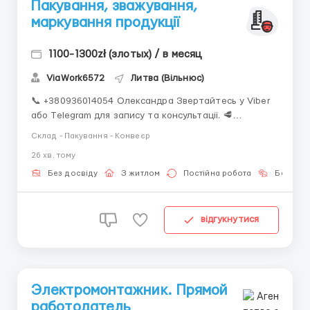
Пакування, зважування,
маркування продукції
1100-1300zł (злотых) / в месяц
ViaWork6572
Литва (Вільнюс)
📞 +380936014054 Олександра Звертайтесь у Viber
або Telegram для запису та консультації. 🥩
Пакування, зважування, маркування продукції
Склад - Пакування - Конвеєр
Vilniaus Paukštynas (MGC, Rudamina, біля Вільнюса)
26 хв. тому
💰 Оплата 1100–1300 EUR брутто/міс 900 EUR
нетто за 160–180 год/міс З додат...
Без досвіду
З житлом
Постійна робота
Без мов
відгукнутися
Электромонтажник. Прямой
работодатель