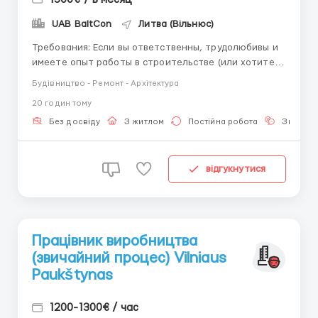
UAB BaltCon
Литва (Вільнюс)
Требования: Если вы ответственны, трудолюбивы и
имеете опыт работы в строительстве (или хотите
его получить) — мы ждем вашего отклика! Где
Будівництво - Ремонт - Архітектура
работать? Строительные объекты в городе
20 годин тому
Вильнюсе и его окрестностях. Условия работы: Мы
возьмем на себя оформление всех необход...
Без досвіду
З житлом
Постійна робота
Знання 
відгукнутися
Працівник виробництва
(звичайний процес) Vilniaus
Paukštynas
1200-1300€ / час