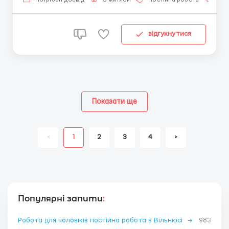
Mercedes - євро 6....
відгукнутися
Показати ще
<
1
2
3
4
>
Популярні запити
:
Робота для чоловіків постійна робота в Вільнюсі
→
983