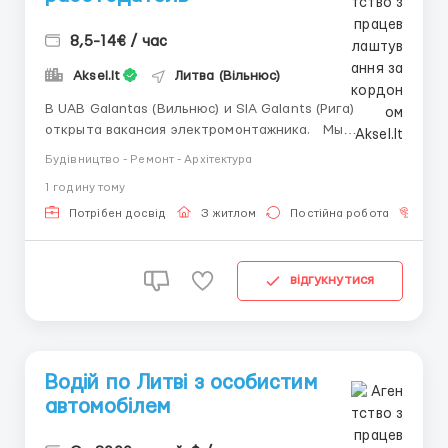
8,5-14€ / час
Aksel.lt
Литва (Вільнюс)
В UAB Galantas (Вильнюс) и SIA Galants (Рига)
открыта вакансия электромонтажника. Мы
предлагаем: ✔ стабильную и своевременную
Будівництво - Ремонт - Архітектура
оплату: старт от 8,5 €/час, далее зависит от
1 годину тому
вашего опыта и квалификации (в командировках 14
евро/час); ✔ график работы возможен до 10 часов в
Потрібен досвід
З житлом
Постійна робота
Без
день; ...
відгукнутися
Водій по Литві з особистим
автомобілем