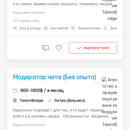
кто умеет внимательно слушать, понимать людей и
помогать им в простых вопросах. Требуется:
Віддалена робота
-компьютер или ноутбук -стабильный интернет
23 години тому
-желание развиваться и совершенствоваться.
Задачи: -общение с клиентами в он...
Без досвіду
Без житла
Знання мови
Для чолові
відгукнутися
Модератор чата (Без опыта)
800-1800$ / в месяц
TalentBridge
Литва (Вільнюс)
Идеально подойдёт для тех, кто ищет первую
работу в онлайн-сфере Обязанности -Ведение
переписки с пользователями в чате -Отправка
Віддалена робота
сообщений по инструкциям -Поддержание диалога