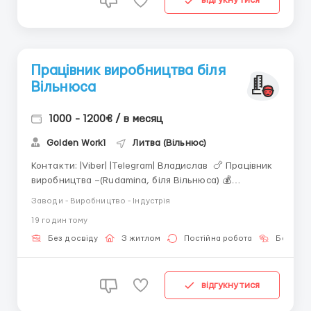
відгукнутися
Працівник виробництва біля
Вільнюса
1000 - 1200€ / в месяц
Golden Work1
Литва (Вільнюс)
Контакти: |Viber| |Telegram| Владислав 🍗 Працівник
виробництва –(Rudamina, біля Вільнюса) 💰
Зарплата: Брутто: 1200–1300 EUR/міс. З
Заводи - Виробництво - Індустрія
понаднормовими: 1000–1150 EUR/міс. Аванс: 150
19 годин тому
EUR (20-го числа) ⏰ Графік: 168–180 год./міс. Зміни:
05:00&n...
Без досвіду
З житлом
Постійна робота
Без мов
відгукнутися