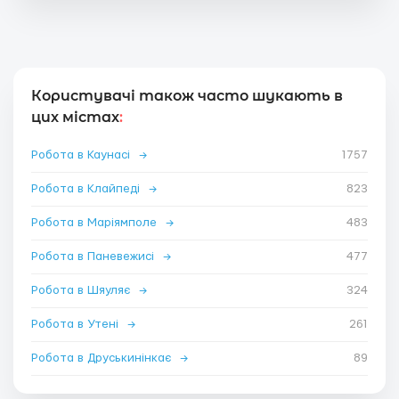
Користувачі також часто шукають в
цих містах
:
Робота в Каунасі
→
1757
Робота в Клайпеді
→
823
Робота в Маріямполе
→
483
Робота в Паневежисі
→
477
Робота в Шяуляє
→
324
Робота в Утені
→
261
Робота в Друськинінкає
→
89