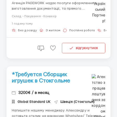
Агенція PAGEWORK надає послуги оформлення з
виготовлення документації, та прямого
працевлаштування з роботодавцем для
Склад - Пакування - Конвеєр
громадянинів України! 📩 Консультація онлайн для
1 годину тому
підбору вакансії: Головний Рекрутер: Віталій
Шевченко Телефон для консультацій \ для підбору
Без досвіду
З житлом
Постійна робота
Без мов
вакансій: &...
відгукнутися
*Требуется Сборщик
игрушек в Стокгольме
3200€ / в месяц
Global Standard UK
Швеція (Стокгольм)
Напишите нашему менеджеру Александру и
оставьте отклик на вакансию WhatsApp/ Telegram /