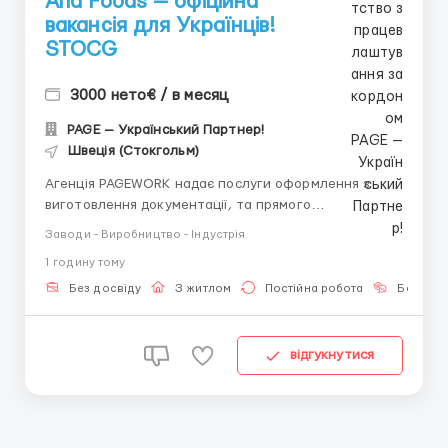
Arla Foods — офіційна
вакансія для Українців!
STOCG
3000 нето€ / в месяц
PAGE — Український Партнер!
Швеція (Стокгольм)
Агенція PAGEWORK надає послуги оформлення з
виготовлення документації, та прямого
працевлаштування з роботодавцем для
Заводи - Виробництво - Індустрія
громадянинів України! 📩 Консультація онлайн для
1 годину тому
підбору вакансії: Головний Рекрутер: Віталій
Шевченко Телефон для консультацій \ для підбору
Без досвіду
З житлом
Постійна робота
Без мов
вакансій: +...
відгукнутися