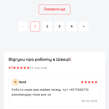
Показати ще
<
1
2
3
4
>
Відгуки про роботу в Швеції
:
4.7
(15 відгуків)
Nord
N
Робота норм вже майже мiсяць тут +4571606710
рекомендую поки все ок
06.03.2026