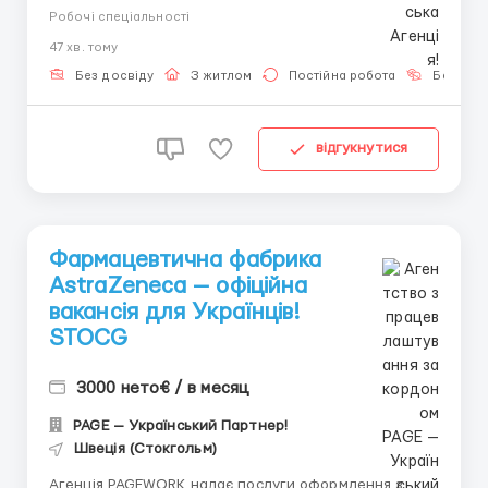
працевлаштування з роботодавцем для
Робочі спеціальності
громадянинів України! 📩 Отримайте консультацію
47 хв. тому
онлайн: Спеціаліст: Денис Бойко Телефон для
консультацій \ для підбору вакансій: +48 889 248
Без досвіду
З житлом
Постійна робота
Без мов
475 - ( Whats...
відгукнутися
Фармацевтична фабрика
AstraZeneca — офіційна
вакансія для Українців!
STOCG
3000 нето€ / в месяц
PAGE — Український Партнер!
Швеція (Стокгольм)
Агенція PAGEWORK надає послуги оформлення з