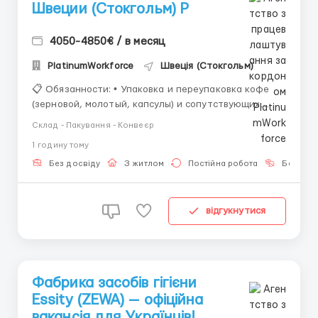
Швеции (Стокгольм) P
4050-4850€ / в месяц
PlatinumWorkforce
Швеція (Стокгольм)
📋 Обязанности: • Упаковка и переупаковка кофе
(зерновой, молотый, капсулы) и сопутствующих
товаров; • Проверка продукции на целостность
Склад - Пакування - Конвеєр
упаковки и соответствие заказам; • Маркировка
1 годину тому
товаров для отгрузки; • Сортировка и размещение
упаковок по зонам хранения; • Подготовка...
Без досвіду
З житлом
Постійна робота
Без мов
відгукнутися
Фабрика засобів гігієни
Essity (ZEWA) — офіційна
вакансія для Українців!