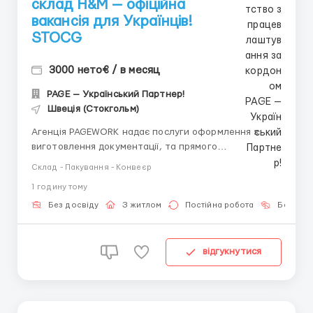
склад H&M — офіційна
вакансія для Українців!
STOCG
3000 нето€ / в месяц
PAGE — Український Партнер!
Швеція (Стокгольм)
Агенція PAGEWORK надає послуги оформлення з
виготовлення документації, та прямого
працевлаштування з роботодавцем для
Склад - Пакування - Конвеєр
громадянинів України! 📩 Консультація онлайн для
1 годину тому
підбору вакансії: Головний Рекрутер: Віталій
Шевченко Телефон для консультацій \ для підбору
Без досвіду
З житлом
Постійна робота
Без мов
вакансій: +...
відгукнутися