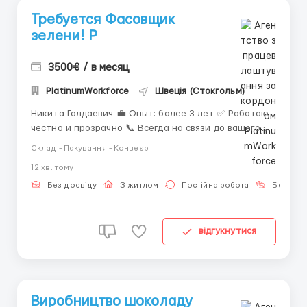
Требуется Фасовщик
зелени! P
3500€ / в месяц
PlatinumWorkforce
Швеція (Стокгольм)
Никита Голдаевич 💼 Опыт: более 3 лет ✅ Работаю
честно и прозрачно 📞 Всегда на связи до вашего
трудоустройства 📲 Контактные данные: ✅
Склад - Пакування - Конвеєр
WhatsApp/Telegram: +44 7563 992642 Фасовщик
12 хв. тому
зелени — отличная возможность начать или
продолжить карьеру за границей. Произво...
Без досвіду
З житлом
Постійна робота
Без мов
відгукнутися
Виробництво шоколаду