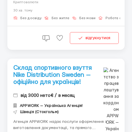
Криптовалюти
правильными знаниями и поддержкой открываются
30 хв. тому
настоящие возможности. Наша команда обладает
шестилетним опытом в работе с криптоактивами.
Без досвіду
Без житла
Без мови
Робота онлай
Мы сотрудничаем с лицен...
відгукнутися
Склад спортивного взуття
Nike Distribution Sweden —
офіційно для українців!
від 3000 нето€ / в месяц
APPWORK — Українська Агенція!
Швеція (Стокгольм)
Агенція APPWORK надає послуги оформлення з
виготовлення документації, та прямого