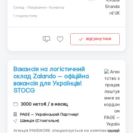
IMO +44 73 4722 9780 📱 Telegram: +44 73 4722 9780
Склад - Пакування - Конвеєр
📱 IMO: +44 73 4722 9780 📱 WhatsApp : +44 73 4722
1 годину тому
9780 📱 Telegram:@manager_Alexandr_E Сборщик
игрушек — отличная возможность начать или
продолжить...
відгукнутися
Вакансія на логістичний
склад Zalando — офіційна
вакансія для Українців!
STOCG
3000 нето€ / в месяц
PAGE — Український Партнер!
Швеція (Стокгольм)
Агенція PAGEWORK спеціалізується на комплексному