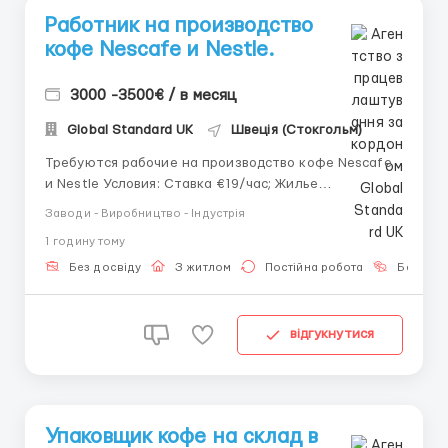
Работник на производство
кофе Nescafe и Nestle.
3000 -3500€ / в месяц
Global Standard UK
Швеція (Стокгольм)
Требуются рабочие на производство кофе Nescafe
и Nestle Условия: Ставка €19/час; Жилье
предоставляет работодателем Квартира, в
Заводи - Виробництво - Індустрія
комнатах по 2 человека, бытовая техника, интернет
1 годину тому
присутствует. График работы: 8 часов с
понедельника по пятницу, переработки до 40 часов
Без досвіду
З житлом
Постійна робота
Без мов
в месяц, доплата за пер...
відгукнутися
Упаковщик кофе на склад в