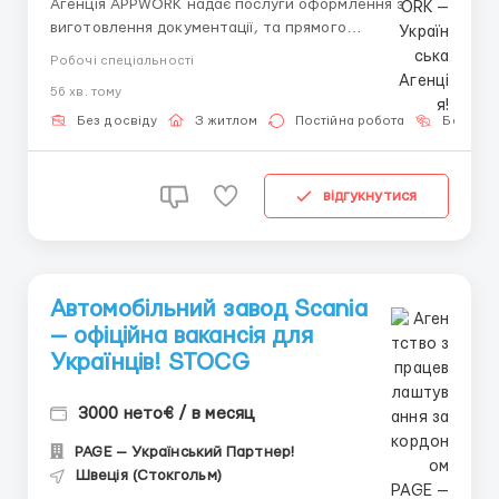
Агенція APPWORK надає послуги оформлення з
виготовлення документації, та прямого
працевлаштування з роботодавцем для
Робочі спеціальності
громадянинів України! 📩 Отримайте консультацію
56 хв. тому
онлайн: Спеціаліст: Денис Бойко Телефон для
консультацій \ для підбору вакансій: +48 889 248
Без досвіду
З житлом
Постійна робота
Без мов
475 - ( Whats...
відгукнутися
Автомобільний завод Scania
— офіційна вакансія для
Українців! STOCG
3000 нето€ / в месяц
PAGE — Український Партнер!
Швеція (Стокгольм)