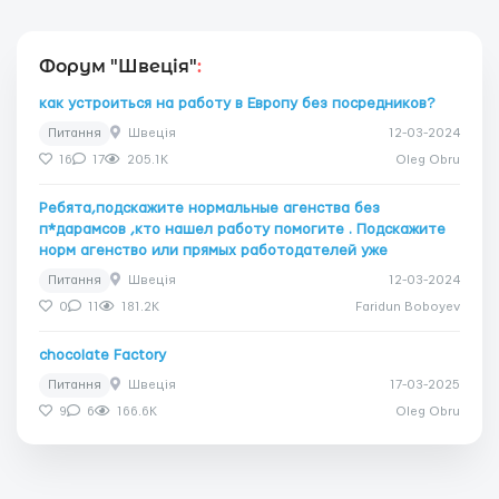
Форум "Швеція"
:
как устроиться на работу в Европу без посредников?
Питання
Швеція
12-03-2024
16
17
205.1K
Oleg Obru
Ребята,подскажите нормальные агенства без
п*дарамсов ,кто нашел работу помогите . Подскажите
норм агенство или прямых работодателей уже
Питання
Швеція
12-03-2024
0
11
181.2K
Faridun Boboyev
chocolate Factory
Питання
Швеція
17-03-2025
9
6
166.6K
Oleg Obru