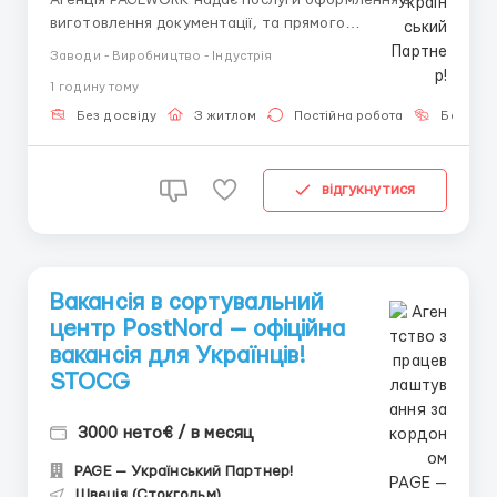
виготовлення документації, та прямого
працевлаштування з роботодавцем для
Заводи - Виробництво - Індустрія
громадянинів України! 📩 Консультація онлайн для
1 годину тому
підбору вакансії: Головний Рекрутер: Віталій
Шевченко Телефон для консультацій \ для підбору
Без досвіду
З житлом
Постійна робота
Без мов
вакансій: &...
відгукнутися
Вакансія в сортувальний
центр PostNord — офіційна
вакансія для Українців!
STOCG
3000 нето€ / в месяц
PAGE — Український Партнер!
Швеція (Стокгольм)