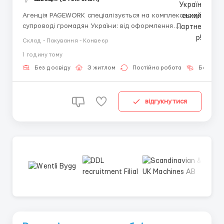
Агенція PAGEWORK спеціалізується на комплексному
супроводі громадян України: від оформлення
необхідної документації до прямого
Склад - Пакування - Конвеєр
працевлаштування у перевірених роботодавців.
1 годину тому
👤 Головний рекрутер: Віталій Шевченко
📞 Консультації та підбір вакансій: +48 732 144 772
Без досвіду
З житлом
Постійна робота
Без мов
(WhatsA...
відгукнутися