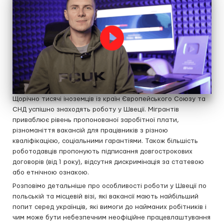
Щорічно тисячі іноземців із країн Європейського Союзу та
СНД успішно знаходять роботу у Швеції. Мігрантів
приваблює рівень пропонованої заробітної плати,
різноманіття вакансій для працівників з різною
кваліфікацією, соціальними гарантіями. Також більшість
роботодавців пропонують підписання довгострокових
договорів (від 1 року), відсутня дискримінація за статевою
або етнічною ознакою.
Розповімо детальніше про особливості роботи у Швеції по
польській та місцевій візі, які вакансії мають найбільший
попит серед українців, які вимоги до найманих робітників і
чим може бути небезпечним неофіційне працевлаштування