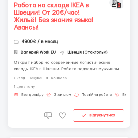
Работа на складе IKEA в
Швеции! От 20€/час!
Жильё! Без знания языка!
Авансы!
4900€ / в месяц
Валерий Work EU
Швеція (Стокгольм)
Открыт набор на современные логистические
склады IKEA в Швеции. Работа подходит мужчинам,
женщинам и семейным парам без опыта и знания
Склад - Пакування - Конвеєр
языка. Работодатель предоставляет жильё,
1 день тому
официальное трудоустройство и помощь с
адаптацией после приезда. 📍 Города: Стокгольм,
Без досвіду
З житлом
Постійна робота
Без мов
Гётеборг, Мальмё, Уппсала. Обяза...
відгукнутися