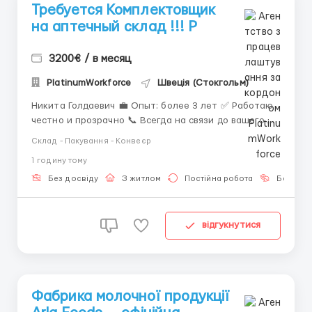
Требуется Комплектовщик
на аптечный склад !!! P
3200€ / в месяц
PlatinumWorkforce
Швеція (Стокгольм)
Никита Голдаевич 💼 Опыт: более 3 лет ✅ Работаю
честно и прозрачно 📞 Всегда на связи до вашего
трудоустройства 📲 Контактные данные: ✅
Склад - Пакування - Конвеєр
WhatsApp/Telegram: +44 7563 992642
1 годину тому
Комплектовщик на аптечный склад — отличная
возможность начать или продолжить ...
Без досвіду
З житлом
Постійна робота
Без мов
відгукнутися
Фабрика молочної продукції