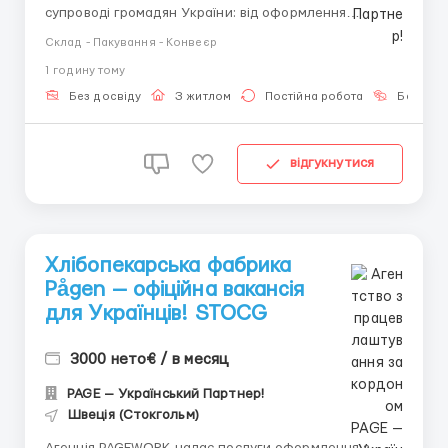
супроводі громадян України: від оформлення
необхідної документації до прямого
Склад - Пакування - Конвеєр
працевлаштування у перевірених роботодавців.
1 годину тому
👤 Головний рекрутер: Віталій Шевченко
📞 Консультації та підбір вакансій: +48 732 144 772
Без досвіду
З житлом
Постійна робота
Без мов
(WhatsA...
відгукнутися
Хлібопекарська фабрика
Pågen — офіційна вакансія
для Українців! STOCG
3000 нето€ / в месяц
PAGE — Український Партнер!
Швеція (Стокгольм)
Агенція PAGEWORK надає послуги оформлення з