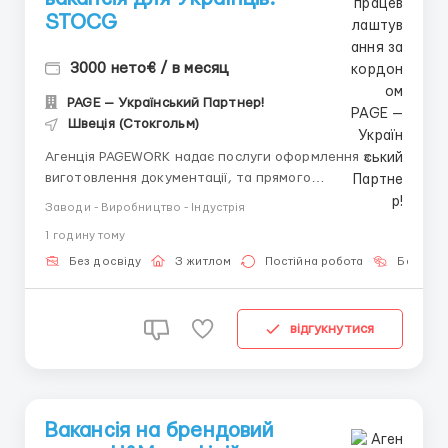
STOCG
3000 нето€ / в месяц
PAGE — Український Партнер!
Швеція (Стокгольм)
Агенція PAGEWORK надає послуги оформлення з
виготовлення документації, та прямого
працевлаштування з роботодавцем для
Заводи - Виробництво - Індустрія
громадянинів України! 📩 Консультація онлайн для
1 годину тому
підбору вакансії: Головний Рекрутер: Віталій
Шевченко Телефон для консультацій \ для підбору
Без досвіду
З житлом
Постійна робота
Без мов
вакансій: &...
відгукнутися
Вакансія на брендовий