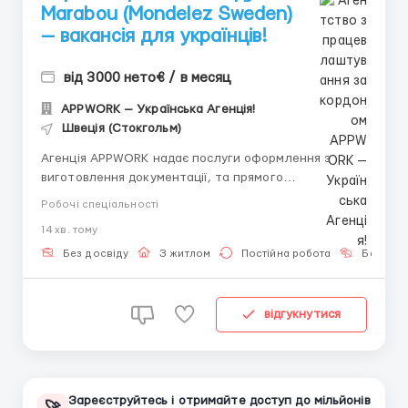
Marabou (Mondelez Sweden)
— вакансія для українців!
від 3000 нето€ / в месяц
APPWORK — Українська Агенція!
Швеція (Стокгольм)
Агенція APPWORK надає послуги оформлення з
виготовлення документації, та прямого
працевлаштування з роботодавцем для
Робочі спеціальності
громадянинів України! 📩 Отримайте консультацію
14 хв. тому
онлайн: Спеціаліст: Денис Бойко Телефон для
консультацій \ для підбору вакансій: +48 889 248
Без досвіду
З житлом
Постійна робота
Без мов
475 - ( Whats...
відгукнутися
Зареєструйтесь і отримайте доступ до мільйонів