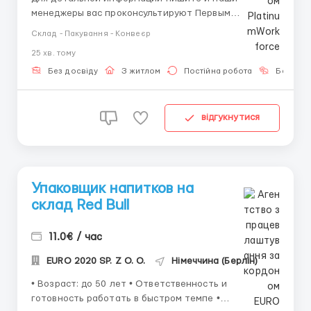
менеджеры вас проконсультируют Первым
приоритетом отвечаем тем кто написал на
Склад - Пакування - Конвеєр
Whatsapp WhatsAPP/ Telegram :+447300170816
25 хв. тому
Елизавета WhatsAPP :+447777200661 Елизавета
Упаковка и маркировка продукции в соответствии с
Без досвіду
З житлом
Постійна робота
Без мов
требованиями компании; Под...
відгукнутися
Упаковщик напитков на
склад Red Bull
11.0€ / час
EURO 2020 SP. Z O. O.
Німеччина (Берлін)
• Возраст: до 50 лет • Ответственность и
готовность работать в быстром темпе •