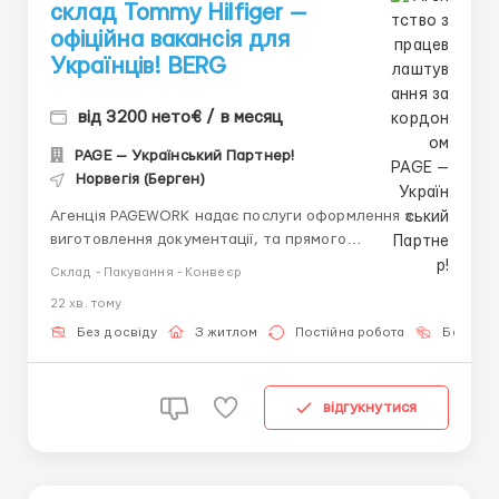
склад Tommy Hilfiger —
офіційна вакансія для
Українців! BERG
від 3200 нето€ / в месяц
PAGE — Український Партнер!
Норвегія (Берген)
Агенція PAGEWORK надає послуги оформлення з
виготовлення документації, та прямого
працевлаштування з роботодавцем для
Склад - Пакування - Конвеєр
громадянинів України! 📩 Консультація онлайн для
22 хв. тому
підбору вакансії: Головний Рекрутер: Віталій
Шевченко Телефон для консультацій \ для підбору
Без досвіду
З житлом
Постійна робота
Без мов
вакансій: &...
відгукнутися