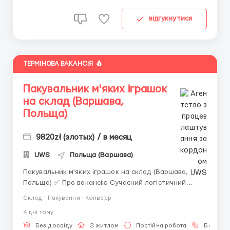
відгукнутися
ТЕРМІНОВА ВАКАНСІЯ
Пакувальник м'яких іграшок
на склад (Варшава,
Польща)
9820zł (злотых) / в месяц
UWS
Польща (Варшава)
Пакувальник м'яких іграшок на склад (Варшава,
Польща) ✅ Про вакансію Сучасний логістичний
центр з розподілу дитячих товарів запрошує
Склад - Пакування - Конвеєр
чоловіків, жінок та сімейні пари на посаду
4 днi тому
пакувальника м'яких іграшок. ❗️ УВАГА ❗️: заявки на
сайті не розглядаємо. Пишіть самі нам у Telegram
Без досвіду
З житлом
Постійна робота
Без мов