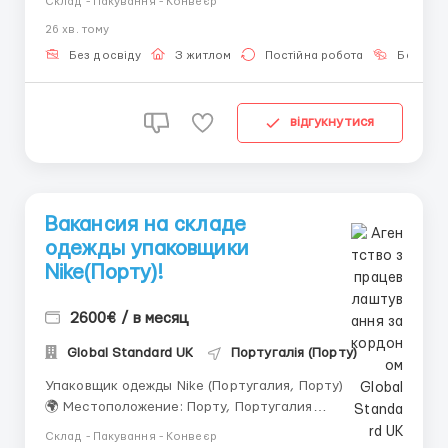
Склад - Пакування - Конвеєр
оформления ✅ Работа только с проверенными
26 хв. тому
работодателями 📲 Связь: WhatsApp / Telegram: +44
7836 697670 🌟 Вакансия: Упаковщик на скл...
Без досвіду
З житлом
Постійна робота
Без мов
відгукнутися
Вакансия на складе
одежды упаковщики
Nike(Порту)!
2600€ / в месяц
Global Standard UK
Португалія (Порту)
Упаковщик одежды Nike (Португалия, Порту)
🌍 Местоположение: Порту, Португалия
🏢 Компания: Nike – международный бренд
Склад - Пакування - Конвеєр