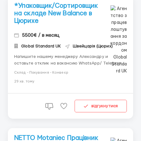
*Упаковщик/Сортировщик
на складе New Balance в
Цюрихе
5500€ / в месяц
Global Standard UK
Швейцарія (Цюрих)
Напишите нашему менеджеру Александру и
оставьте отклик на вакансию WhatsApp/ Telegram /
IMO +44 73 4722 9780 📱 Telegram: +44 73 4722 9780
Склад - Пакування - Конвеєр
📱 IMO: +44 73 4722 9780 📱 WhatsApp : +44 73 4722
29 хв. тому
9780 📱 Telegram:@manager_Alexandr_E
Местоположение: Швейцария Обязанности:
Упаковка продукции в со...
відгукнутися
NETTO Motaniec Працівник