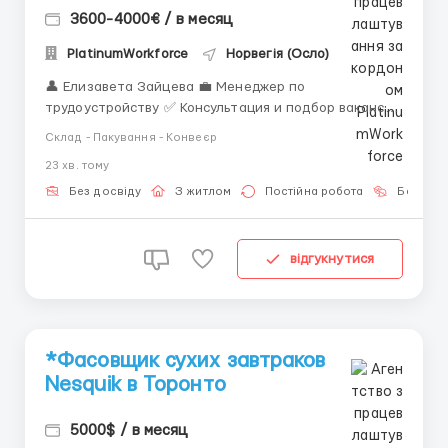
3600-4000€ / в месяц
PlatinumWorkforce
Норвегія (Осло)
👤 Елизавета Зайцева 💼 Менеджер по
трудоустройству ✅ Консультация и подбор вакансий
за границей ✅ Сопровождение на всех этапах
Склад - Пакування - Конвеєр
оформления ✅ Работа только с проверенными
23 хв. тому
работодателями 📲 Связь: WhatsApp / Telegram: +44
7836 697670 Lerøy Norway Seafoods – в...
Без досвіду
З житлом
Постійна робота
Без мов
відгукнутися
*Фасовщик сухих завтраков
Nesquik в Торонто
5000$ / в месяц