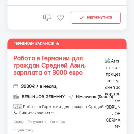
або WhatsApp за номе...
відгукнутися
ТЕРМІНОВА ВАКАНСІЯ
Работа в Германии для
граждан Средней Азии,
зарплата от 3000 евро
3000€ / в месяц
BERLIN JOB GERMANY
Німеччина (Берлін)
🇩🇪 Работа в Германии для граждан Средей Азии!
📞 Пишите/звоните:
+4917689799133 WhatsApp/Telegram, Зарплата от
Склад - Пакування - Конвеєр
3000 до 4000 евро в месяц. Открыт набор на
6 днiв тому
вакансии: Рабочие на заводах (сортировка и