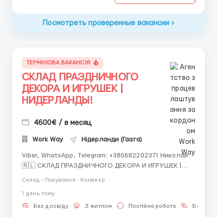
Посмотреть проверенные вакансии
ТЕРМІНОВА ВАКАНСІЯ
СКЛАД ПРАЗДНИЧНОГО
ДЕКОРА И ИГРУШЕК |
НИДЕРЛАНДЫ!
4600€ / в месяц
Work Way
Нідерланди (Гаага)
Viber, WhatsApp, Telegram: +380682202371 Николай
🇳🇱 СКЛАД ПРАЗДНИЧНОГО ДЕКОРА И ИГРУШЕК |
НИДЕРЛАНДЫ 🎄 📍 Локации: Амстердам • Роттердам
Склад - Пакування - Конвеєр
• Утрехт • Гаага • Алмере • Тилбург • Эйндховен
1 день тому
Крупный логистический комплекс, занимающийся
хранением и отправкой праз...
Без досвіду
З житлом
Постійна робота
Без мов