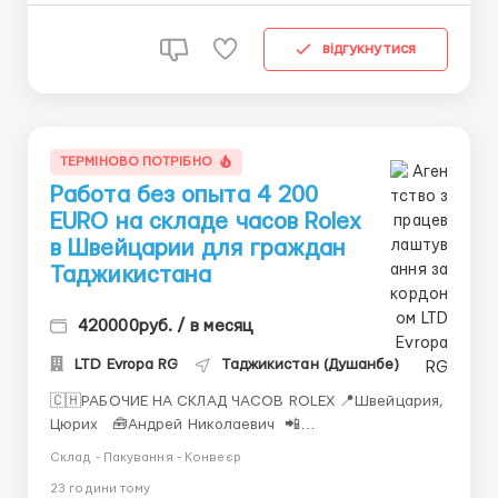
відгукнутися
ТЕРМІНОВО ПОТРІБНО
Работа без опыта 4 200
EURO на складе часов Rolex
в Швейцарии для граждан
Таджикистана
420000руб. / в месяц
LTD Evropa RG
Таджикистан (Душанбе)
🇨🇭РАБОЧИЕ НА СКЛАД ЧАСОВ ROLEX 📍Швейцария,
Цюрих 🧰Андрей Николаевич 📲
Telegram/WhatsApp: +7 (993) 733-95-23 🌍 Работа
Склад - Пакування - Конвеєр
для граждан России и СНГ: Таджикистан,
23 години тому
Узбекистан, Казахстан, Беларусь, Молдова, Грузия,