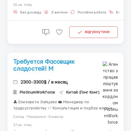
спортивной одежды и обуви
26 хв. тому
📦 Должность: Упаковщик на складе одежды
🔧 Обязанности: Упаковка и переупаковка одежды и
Без досвіду
З житлом
Постійна робота
Без мов
обуви Nike С...
відгукнутися
Требуется Фасовщик
сладостей! M
2300-3300$ / в месяц
PlatinumWorkforce
Китай (Гонг Конг)
👤 Елизавета Зайцева 💼 Менеджер по
трудоустройству ✅ Консультация и подбор вакансий
за границей ✅ Сопровождение на всех этапах
Склад - Пакування - Конвеєр
оформления ✅ Работа только с проверенными
27 хв. тому
работодателями 📲 Связь: WhatsApp / Telegram: +44