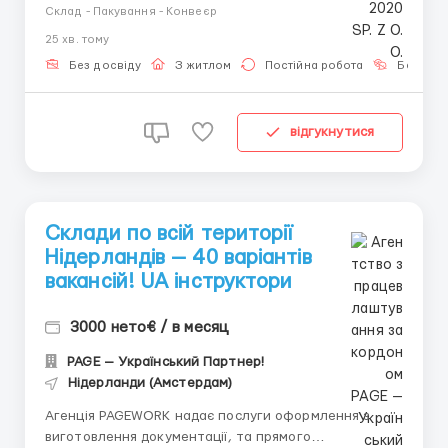
Обязательно наличие обуви со стальным носком
Склад - Пакування - Конвеєр
Обязанности: • Наполнение дисплеев напитками •
25 хв. тому
Упаковка товаров специальной пленкой •
Подготовка заказов к отправке Место работы:
Без досвіду
З житлом
Постійна робота
Без мов
Герм...
відгукнутися
Склади по всій території
Нідерландів — 40 варіантів
вакансій! UA інструктори
3000 нето€ / в месяц
PAGE — Український Партнер!
Нідерланди (Амстердам)
Агенція PAGEWORK надає послуги оформлення з
виготовлення документації, та прямого