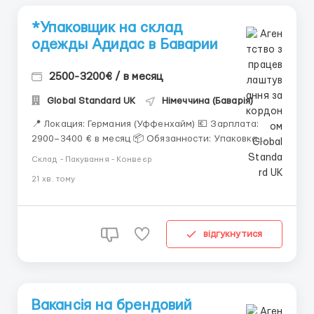
*Упаковщик на склад
одежды Адидас в Баварии
2500-3200€ / в месяц
Global Standard UK
Німеччина (Баварія)
📍 Локация: Германия (Уффенхайм) 💶 Зарплата:
2900–3400 € в месяц 📦 Обязанности: Упаковка
обуви и одежды Adidas Сортировка продукции на
Склад - Пакування - Конвеєр
складе Проверка качества товара Маркировка и
21 хв. тому
стикеровка Подготовка заказов к отправке 🕒
График работы: 5–6 дней в неделю 8–10 час...
відгукнутися
Вакансія на брендовий