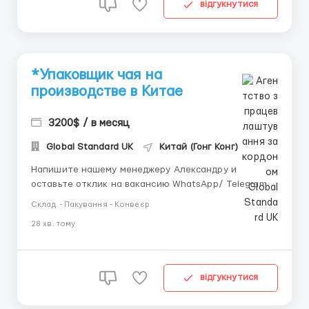
відгукнутися
*Упаковщик чая на
производстве в Китае
3200$ / в месяц
Global Standard UK
Китай (Гонг Конг)
Напишите нашему менеджеру Александру и
оставьте отклик на вакансию WhatsApp/ Telegram /
IMO +44 73 4722 9780 📱 Telegram: +44 73 4722 9780
Склад - Пакування - Конвеєр
📱 IMO: +44 73 4722 9780 📱 WhatsApp : +44 73 4722
28 хв. тому
9780 📱 Telegram:@manager_Alexandr_E
Обязанности: Упаковка чая в соответствии с
установленными стандар...
відгукнутися