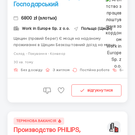
Господарський
6800 zł (злотых)
Work in Europe Sp. z o.o.
Польща (Щецін)
Щецин (правий берег) ️Є місця на наданому
проживанні в Щецин ️Безкоштовний доїзд на місце
роботи і назад від центру Щецин Громадянство: Укр
Склад - Пакування - Конвеєр
Від 18 до 45 років Розклад роботи Понеділок - Неділя
30 хв. тому
(Робочих 5-7 днів на тиждень) 3-5 вихідних днів на
місяць ️Графік ковзаючий, планується за...
Без досвіду
З житлом
Постійна робота
Без мов
відгукнутися
ТЕРМІНОВА ВАКАНСІЯ
Производство PHILIPS,