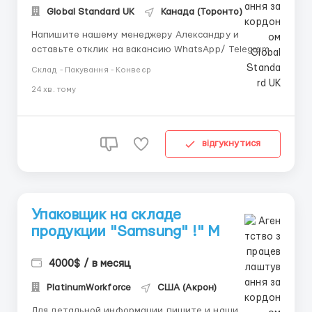
Global Standard UK
Канада (Торонто)
Напишите нашему менеджеру Александру и
оставьте отклик на вакансию WhatsApp/ Telegram /
IMO +44 73 4722 9780 📱 Telegram: +44 73 4722 9780
Склад - Пакування - Конвеєр
📱 IMO: +44 73 4722 9780 📱 WhatsApp : +44 73 4722
24 хв. тому
9780 📱 Telegram:@manager_Alexandr_E Фасовщики
сухих завтраков Nesquik ⠀ Канадский филиал
«Nestl&...
відгукнутися
Упаковщик на складе
продукции "Samsung" !" M
4000$ / в месяц
PlatinumWorkforce
США (Акрон)
Для детальной информации пишите и наши