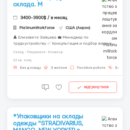
склада. M
3400-3900$ / в месяц
PlatinumWorkforce
США (Акрон)
👤 Елизавета Зайцева 💼 Менеджер по
трудоустройству ✅ Консультация и подбор вакансий
за границей ✅ Сопровождение на всех этапах
Склад - Пакування - Конвеєр
оформления ✅ Работа только с проверенными
22 хв. тому
работодателями 📲 Связь: WhatsApp / Telegram: +44
7836 697670 👫👱‍♀️👱‍♂️ Мы приглашаем мужчин,
Без досвіду
З житлом
Постійна робота
Без мов
женщин и...
відгукнутися
*Упаковщики на склады
одежды "STRADIVARIUS,