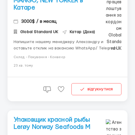
MANGO, NEW YORKER в
Катаре
3000$ / в месяц
Global Standard UK
Катар (Доха)
Напишите нашему менеджеру Александру и
оставьте отклик на вакансию WhatsApp/ Telegram /
IMO +44 73 4722 9780 📱 Telegram: +44 73 4722 9780
Склад - Пакування - Конвеєр
📱 IMO: +44 73 4722 9780 📱 WhatsApp : +44 73 4722
23 хв. тому
9780 📱 Telegram:@manager_Alexandr_E 🎯
ОБЯЗАННОСТИ: Проверка брендовых вещей на
отсутствие дефектов; У...
відгукнутися
Упаковщик красной рыбы
Lerøy Norway Seafoods M