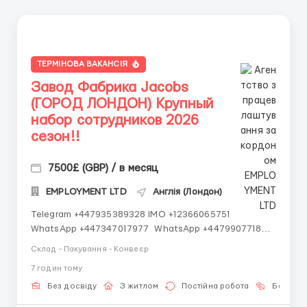
ТЕРМІНОВА ВАКАНСІЯ
Завод Фабрика Jacobs
(ГОРОД ЛОНДОН) Крупный
набор сотрудников 2026
сезон!!
7500£ (GBP) / в месяц
EMPLOYMENT LTD
Англія (Лондон)
Telegram +447935389328 IMO +12366065751
WhatsApp +447347017977 WhatsApp +447990771872
WhatsApp +447348439107 IMO +14502545901
Склад - Пакування - Конвеєр
Работаем со всеми странами СНГ И ВСЕМ МИРОМ
7 годин тому
ВСЕ СТРАНЫ ВСЕ НАЦИИ СДЕЛАЙ СКРИНШОТ!
Telegram:@Vitali_Novikovs Telegram @Vitali...
Без досвіду
З житлом
Постійна робота
Без мов