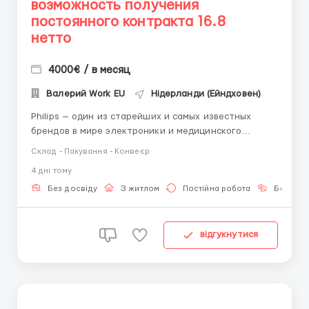
возможность получения
постоянного контракта 16.8
нетто
4000€ / в месяц
Валерий Work EU
Нідерланди (Ейндховен)
Philips — один из старейших и самых известных
брендов в мире электроники и медицинского
оборудования. Производственные центры компании
Склад - Пакування - Конвеєр
в Нидерландах — это современные, чистые и
4 днi тому
технологичные предприятия с европейским
подходом к условиям труда. Города: Бест; Драх...
Без досвіду
З житлом
Постійна робота
Без мов
відгукнутися