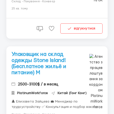
Склад - Пакування - Конвеєр
📱 IMO: +44 73 4722 9780 📱 WhatsApp : +44 73 4722
25 хв. тому
9780 📱 Telegram:@manager_Alexandr_E 1️⃣
Упаковщик кофе (стабильная работа + быстрый
старт) ☕️ 💰 4500&...
відгукнутися
Упаковщик на склад
одежды Stone Island!
(Бесплатное жильё и
питание) M
2500-3100$ / в месяц
PlatinumWorkforce
Китай (Гонг Конг)
👤 Елизавета Зайцева 💼 Менеджер по
трудоустройству ✅ Консультация и подбор вакансий
за границей ✅ Сопровождение на всех этапах