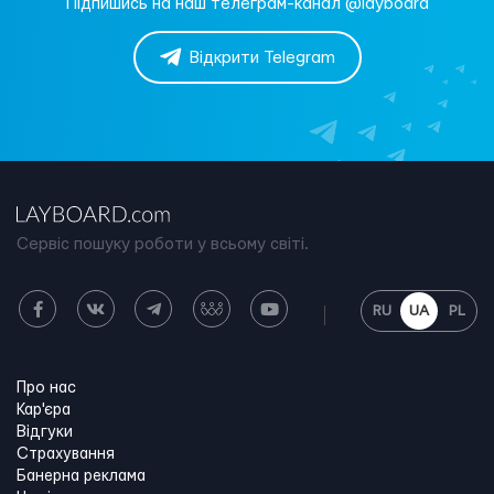
Підпишись на наш телеграм-канал @layboard
Відкрити Telegram
Сервіс пошуку роботи у всьому світі.
RU
UA
PL
Про нас
Кар'єра
Відгуки
Страхування
Банерна реклама