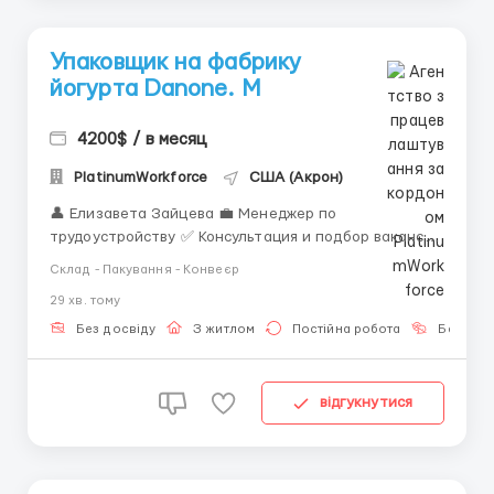
Упаковщик на фабрику
йогурта Danone. M
4200$ / в месяц
PlatinumWorkforce
США (Акрон)
👤 Елизавета Зайцева 💼 Менеджер по
трудоустройству ✅ Консультация и подбор вакансий
за границей ✅ Сопровождение на всех этапах
Склад - Пакування - Конвеєр
оформления ✅ Работа только с проверенными
29 хв. тому
работодателями 📲 Связь: WhatsApp / Telegram: +44
7836 697670 🌈 Мы предлагаем прекрасные условия
Без досвіду
З житлом
Постійна робота
Без мов
работы: 🌈 🌟 Стабильн...
відгукнутися