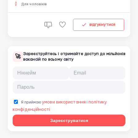
упаковка) Сортировщики почтовых посылок
Для чоловіків
Водители категории B (р...
відгукнутися
Зареєструйтесь і отримайте доступ до мільйонів
🚀
вакансій по всьому світу
умови використання
політику
Я приймаю
і
конфіденційності
Зареєструватися