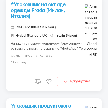
*Упаковщик на складе
одежды Prada (Милан,
Италия)
2500-2900€ / в месяц
Global Standard UK
Італія (Мілан)
Напишите нашему менеджеру Александру и
оставьте отклик на вакансию WhatsApp/ Telegram /
IMO +44 73 4722 9780 📱 Telegram: +44 73 4722 9780
Склад - Пакування - Конвеєр
📱 IMO: +44 73 4722 9780 📱 WhatsApp : +44 73 4722
22 хв. тому
9780 📱 Telegram:@manager_Alexandr_E 📍
Локация: Милан, Италия 💶 Зарплата
(нетто): €2500&n...
відгукнутися
Упаковщик продуктового