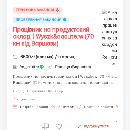
ТЕРМІНОВА ВАКАНСІЯ
ПРОВЕРЕННАЯ ВАКАНСИЯ
Працівник на продуктовий
склад | Wyszk&oacute;w (70
км від Варшави)
6500zł (злотых) / в месяц
Re_cruiter
Польща (Варшава)
Працівник на продуктовий склад | Wyszków (70 км від
Варшави) 📦 Комплектація замовлень, переміщення
товару по складу, приймання повернень, ревізія та
Склад - Пакування - Конвеєр
підготовка товару до відправлення. 💰 Оплата: перші
7 годин тому
2 тижні — 24 зл/год нетто, далі — акордна система
оплати (можливий заробіток до...
Потрібен досвід
З житлом
Постійна робота
Без
відгукнутися