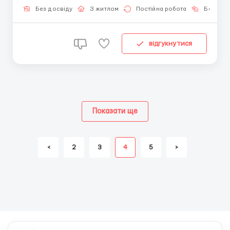
Азербайджан, Армения, Киргизия. Rolex &mdash...
Без досвіду
З житлом
Постійна робота
Без мов
відгукнутися
Показати ще
<
2
3
4
5
>