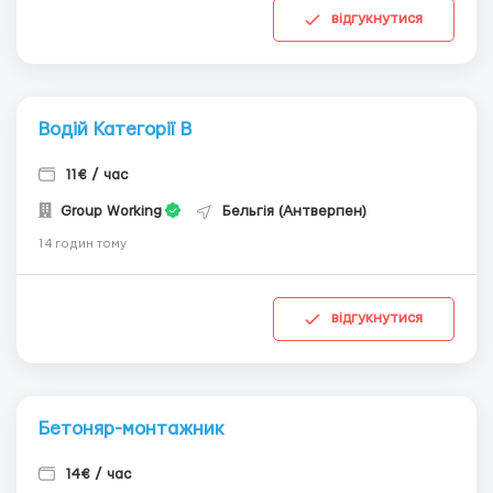
відгукнутися
Водій Категорії В
11€ / час
Group Working
Бельгія (Антверпен)
14 годин тому
відгукнутися
Бетоняр-монтажник
14€ / час