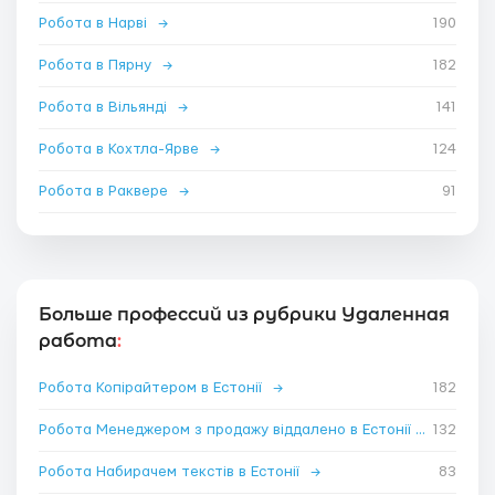
Робота в Нарві
→
190
Робота в Пярну
→
182
Робота в Вільянді
→
141
Робота в Кохтла-Ярве
→
124
Робота в Раквере
→
91
Больше профессий из рубрики Удаленная
работа
:
Робота Копірайтером в Естонії
→
182
Робота Менеджером з продажу віддалено в Естонії
→
132
Робота Набирачем текстів в Естонії
→
83