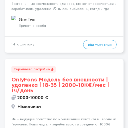
безграничные возможности для всех, кто хочет развиваться и
зарабатывать удалённо. 🌎 Ты сам выбираешь, когда и где
работать, совмещая работу с учёбой, хобби или
путешествиями. 🏡 Пока все только говорят про нейросети и
GenTwo
блокчейн, швейцарс...
Приватна особа
відгукнутися
14 годин тому
Терміново потрібно
OnlyFans Модель без внешности |
удаленка | 18-35 | 2000-10K€/мес |
1ч/день
2000-10000 €
Німеччина
Мы — ведущее агентство по монетизации контента в Европе из
Германии. Наши модели зарабатывают в среднем от 1000€