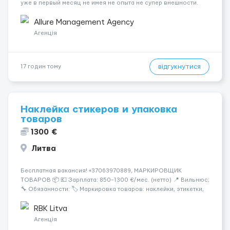
уже в первый месяц не имея не опыта не супер внешности.
(полностью удалённая работа). Ищем девушек — из каждого
города мира, начинающих и с опытом. Что мы предлаг...
Allure Management Agency
Агенція
відгукнутися
17 годин тому
Наклейка стикеров и упаковка
товаров
1300 €
Литва
Бесплатная вакансия! +37063970889, МАРКИРОВЩИК
ТОВАРОВ 📦 💶 Зарплата: 850–1300 €/мес. (нетто) 📍 Вильнюс;
🔧 Обязанности: 🏷️ Маркировка товаров: наклейки, этикетки,
бандероли 🍷 Продукция — алкоголь, напитки, продукты,
косметика и др. 👨‍🏫 Всему обучаем на месте — опы...
RBK Litva
Агенція