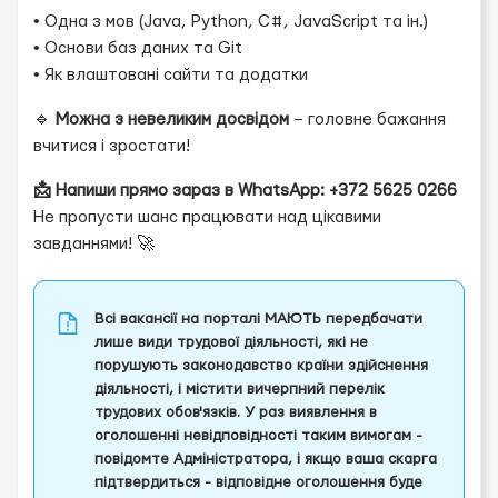
• Одна з мов (Java, Python, C#, JavaScript та ін.)
• Основи баз даних та Git
• Як влаштовані сайти та додатки
🔹
Можна з невеликим досвідом
– головне бажання
вчитися і зростати!
📩 Напиши прямо зараз в WhatsApp: +372 5625 0266
Не пропусти шанс працювати над цікавими
завданнями! 🚀
Всі вакансії на порталі МАЮТЬ передбачати
лише види трудової діяльності, які не
порушують законодавство країни здійснення
діяльності, і містити вичерпний перелік
трудових обов'язків. У раз виявлення в
оголошенні невідповідності таким вимогам -
повідомте Адміністратора, і якщо ваша скарга
підтвердиться - відповідне оголошення буде