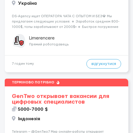
Україна
DS-Agency ищет ОПЕРАТОРА ЧАТА С ОПЫТОМ И БЕЗ💎 Мы
предлагаем следующие условия: 🔹 Заработок среднем 800-
1000$, топы зарабатывают от 2000$+ 🔹 Быстрое погружение
в работу - всего 1 день обучения 🔹 Предоставляются
графики на выбор - выберите смены удобные для вашего
Limerencere
расписания 🔹 Возможность карье...
Прямий роботодавець
відгукнутися
7 годин тому
ТЕРМІНОВО ПОТРІБНО
GenTwo открывает вакансии для
цифровых специалистов
5000-7000 $
Індонезія
Telegram — @GenTwo7 Мир онлайн-работы открывает