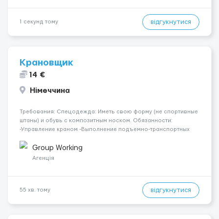
відгукнутися
1 секунд тому
Крановщик
14 €
Німеччина
Требования: Спецодежда: Иметь свою форму (не спортивные
штаны) и обувь с композитным носком. Обязанности:
-Управление краном -Выполнение подъемно-транспортных
работ на строительных объектах, -Соблюдение правил и
инструкций по безопасности. -Опыт управления различными
Group Working
типами кранов (моб...
Агенція
відгукнутися
55 хв. тому