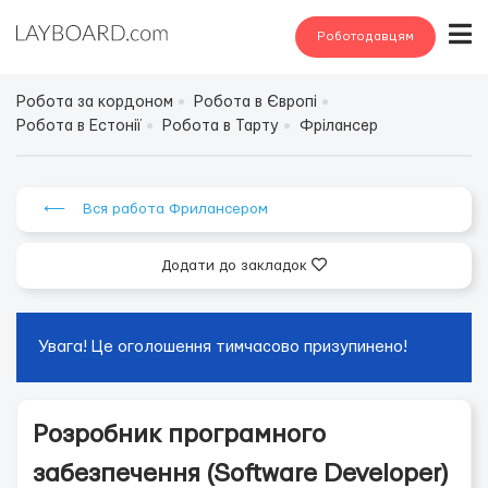
Роботодавцям
Робота за кордоном
Робота в Європі
Робота в Естонії
Робота в Тарту
Фрілансер
⟵ Вся работа Фрилансером
Додати до закладок
Увага! Це оголошення тимчасово призупинено!
Розробник програмного
забезпечення (Software Developer)