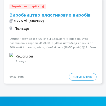
Терміново потрібно
Виробництво пластикових виробів
5275 zł (злотих)
Польща
Ostrów Mazowiecka (100 км від Варшави) 🔹 Виробництво
пластикових виробів 💰 23,50–31,40 зл нетто/год + премія до
300 зл 👥 Чоловіки, жінки, сімейні пари (18–55 років) 🕒 Робота
у 2–3 зміни 🏠 Житло — 650 зл/міс. Компенсація за власне
житло — 400 зл. 📦 Обов...
Re_cruiter
Агенція
відгукнутися
59 хв. тому