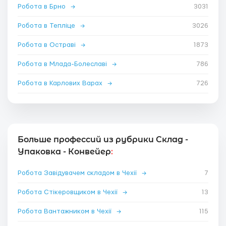
Робота в Брно
→
3031
Робота в Тепліце
→
3026
Робота в Остраві
→
1873
Робота в Млада-Болеславі
→
786
Робота в Карлових Варах
→
726
Больше профессий из рубрики Склад -
Упаковка - Конвейер
:
Робота Завідувачем складом в Чехії
→
7
Робота Стікеровщиком в Чехії
→
13
Робота Вантажником в Чехії
→
115