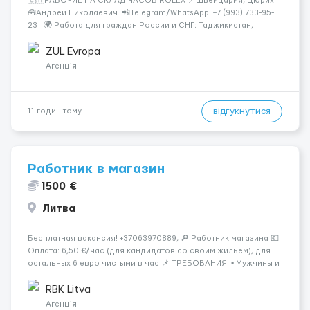
🇨🇭РАБОЧИЕ НА СКЛАД ЧАСОВ ROLEX 📍Швейцария, Цюрих
🧰Андрей Николаевич 📲Telegram/WhatsApp: +7 (993) 733-95-
23 🌍 Работа для граждан России и СНГ: Таджикистан,
Узбекистан, Казахстан, Беларусь, Молдова, Грузия,
Азербайджан, Армения, Киргизия. Rolex &mdash...
ZUL Evropa
Агенція
відгукнутися
11 годин тому
Работник в магазин
1500 €
Литва
Бесплатная вакансия! +37063970889, 🔎 Работник магазина 💶
Оплата: 6,50 €/час (для кандидатов со своим жильём), для
остальных 6 евро чистыми в час 📌 ТРЕБОВАНИЯ: • Мужчины и
женщины • Без опыта работы • Ответственность и желание
работать • Готовность работать в ...
RBK Litva
Агенція