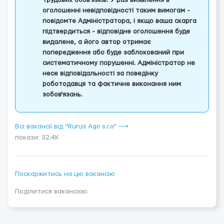
трудових обов'язків. У раз виявлення в
оголошенні невідповідності таким вимогам -
повідомте Адміністратора, і якщо ваша скарга
підтвердиться - відповідне оголошення буде
видалене, а його автор отримає
попередження або буде заблокований при
систематичному порушенні. Адміністратор не
несе відповідальності за поведінку
роботодавця та фактичне виконання ним
зобов'язань.
Всі вакансії від "Runja Agri s.r.o" ⟶
покази: 32.4K
Поскаржитись на цю вакансію
Поділитися вакансією: