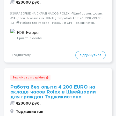
420000 руб.
🇨🇭РАБОЧИЕ НА СКЛАД ЧАСОВ ROLEX 📍Швейцария, Цюрих
🧰Андрей Николаевич 📲Telegram/WhatsApp: +7 (993) 733-95-
23 🌍 Работа для граждан России и СНГ: Таджикистан,
Узбекистан, Казахстан, Беларусь, Молдова, Грузия,
Азербайджан, Армения, Киргизия. Rolex &mdash...
FDS-Evropa
Приватна особа
відгукнутися
11 годин тому
Терміново потрібно
Работа без опыта 4 200 EURO на
складе часов Rolex в Швейцарии
для граждан Таджикистана
420000 руб.
Таджикистан