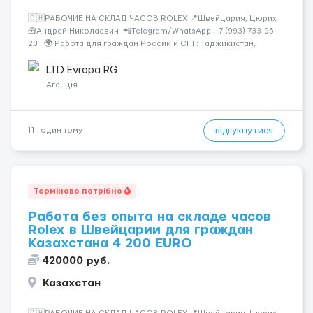
🇨🇭РАБОЧИЕ НА СКЛАД ЧАСОВ ROLEX 📍Швейцария, Цюрих
🧰Андрей Николаевич 📲Telegram/WhatsApp: +7 (993) 733-95-
23 🌍 Работа для граждан России и СНГ: Таджикистан,
Узбекистан, Казахстан, Беларусь, Молдова, Грузия,
Азербайджан, Армения, Киргизия. Rolex &mdash...
LTD Evropa RG
Агенція
відгукнутися
11 годин тому
Терміново потрібно
Работа без опыта на складе часов
Rolex в Швейцарии для граждан
Казахстана 4 200 EURO
420000 руб.
Казахстан