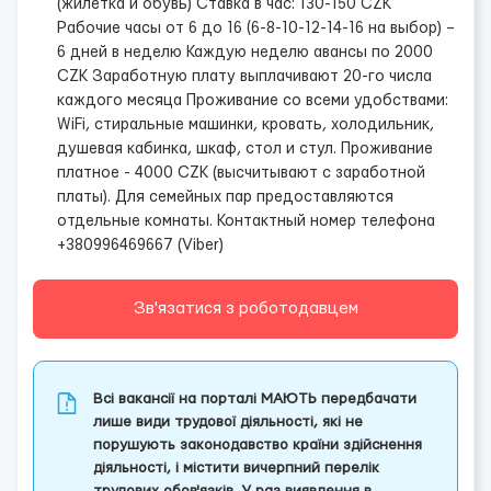
(жилетка и обувь)
Ставка в час: 130-150 CZK
Рабочие часы от 6 до 16 (6-8-10-12-14-16 на выбор) –
6 дней в неделю
Каждую неделю авансы по 2000
CZK
Заработную плату выплачивают 20-го числа
каждого месяца
Проживание со всеми удобствами:
WiFi, стиральные машинки, кровать, холодильник,
душевая кабинка, шкаф, стол и стул. Проживание
платное - 4000 CZK (высчитывают с заработной
платы). Для семейных пар предоставляются
отдельные комнаты.
Контактный номер телефона
+380996469667 (Viber)
Зв'язатися з роботодавцем
Всі вакансії на порталі МАЮТЬ передбачати
лише види трудової діяльності, які не
порушують законодавство країни здійснення
діяльності, і містити вичерпний перелік