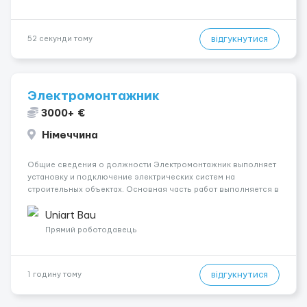
відгукнутися
52 секунди тому
Электромонтажник
3000+ €
Німеччина
Общие сведения о должности Электромонтажник выполняет
установку и подключение электрических систем на
строительных объектах. Основная часть работ выполняется в
Берлине. Ищем профессионалов на месте, приглашения
делаем только для профессионалов с доказательным
Uniart Bau
портфолио Обязанности ...
Прямий роботодавець
відгукнутися
1 годину тому