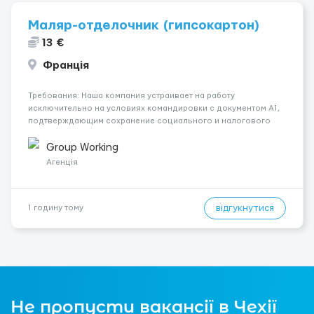
Маляр-отделочник (гипсокартон)
13 €
Франція
Требования: Наша компания устраивает на работу
исключительно на условиях командировки с документом A1,
подтверждающим сохранение социального и налогового
статуса в стране проживания во время работы в ЕС.Документ
A1 могут получить граждане стран с упрощенным доступом к
Group Working
рынку труда ЕС (Укра...
Агенція
відгукнутися
1 годину тому
Не пропусти вакансії в Чехії