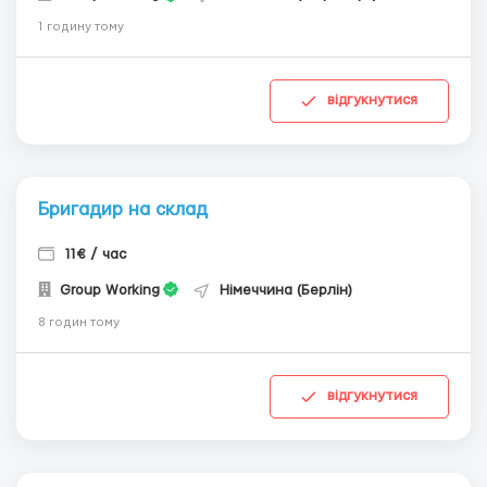
1 годину тому
відгукнутися
Бригадир на склад
11€ / час
Group Working
Німеччина (Берлін)
8 годин тому
відгукнутися