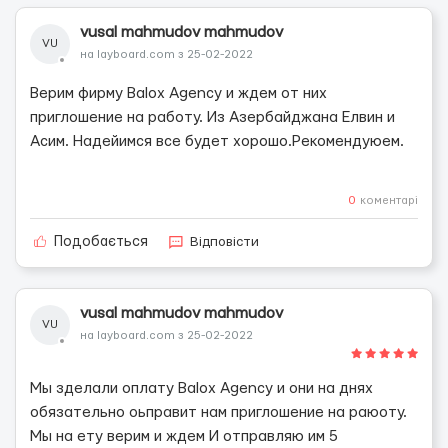
vusal mahmudov mahmudov
VU
на layboard.com з 25-02-2022
Верим фирму Balox Agency и ждем от них
приглошение на работу. Из Азербайджана Елвин и
Асим. Надейимся все будет хорошо.Рекомендуюем.
0
коментарі
Відповісти
Подобається
vusal mahmudov mahmudov
VU
на layboard.com з 25-02-2022
Мы зделали оплату Balox Agency и они на днях
обязательно оьправит нам приглошение на раюоту.
Мы на ету верим и ждем И отправляю им 5