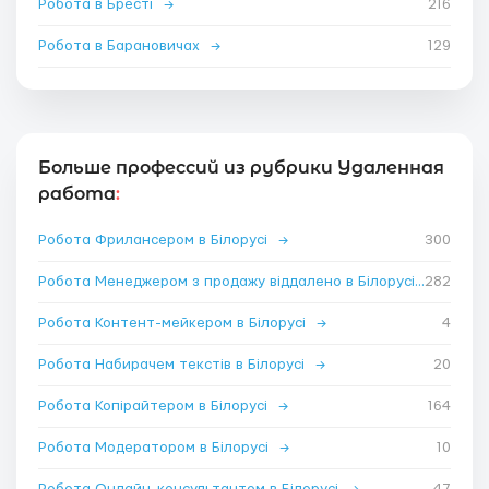
Робота в Бресті
→
216
Робота в Барановичах
→
129
Больше профессий из рубрики Удаленная
работа
:
Робота Фрилансером в Білорусі
→
300
Робота Менеджером з продажу віддалено в Білорусі
282
→
Робота Контент-мейкером в Білорусі
→
4
Робота Набирачем текстів в Білорусі
→
20
Робота Копірайтером в Білорусі
→
164
Робота Модератором в Білорусі
→
10