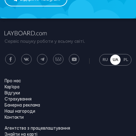
Сервіс пошуку роботи у всьому світі.
RU
UA
PL
Про нас
Кар'єра
Відгуки
Страхування
Банерна реклама
Наші нагороди
Контакти
Агентства з працевлаштування
Знайти на карті