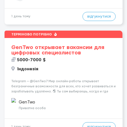
відгукнутися
1 день тому
ТЕРМІНОВО ПОТРІБНО
GenTwo открывает вакансии для
цифровых специалистов
5000-7000 $
Індонезія
Telegram — @GenTwo7 Мир онлайн-работы открывает
безграничные возможности для всех, кто хочет развиваться и
зарабатывать удалённо. 🌎 Ты сам выбираешь, когда и где
работать, совмещая работу с учёбой, хобби или
путешествиями. 🏡 Пока все только говорят про нейросети и
GenTwo
блокчейн, швейцарс...
Приватна особа
відгукнутися
1 день тому