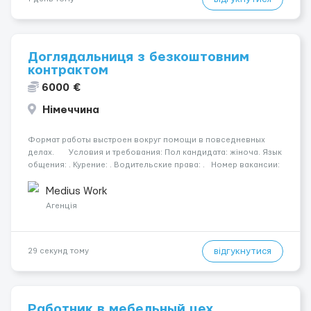
Доглядальниця з безкоштовним
контрактом
6000 €
Німеччина
Формат работы выстроен вокруг помощи в повседневных
делах. Условия и требования: Пол кандидата: жіноча. Язык
общения: . Курение: . Водительские права: . Номер вакансии:
2406 КОНТАКТЫ ДЛЯ УТОЧНЕНИЯ УСЛОВИЙ Польша +48 459
567 59...
Medius Work
Агенція
відгукнутися
29 секунд тому
Работник в мебельный цех