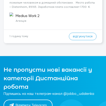
пожилым человеком в домашней обстановке. Место работы
— Dietenheim, 89165. Заработная плата составляет 1700 €.
Уход осуществляется за чоловіком. Мобильность пациента:
Мобільний. Психологическое...
Medius Work 2
Агенція
відгукнутися
1 годину тому
Не пропусти нові вакансії у
категорії Дистанційна
робота
Підпишись на наш телеграм-канал @jobbo_udalenka
Відкрити Telegram