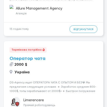
(полностью удалённая работа). Ищем девушек — из каждого
города мира, начинающих и с опытом. Что мы предлаг...
Allure Management Agency
Агенція
відгукнутися
15 годин тому
Терміново потрібно
Оператор чата
2000 $
Україна
DS-Agency ищет ОПЕРАТОРА ЧАТА С ОПЫТОМ И БЕЗ💎 Мы
предлагаем следующие условия: 🔹 Заработок среднем 800-
1000$, топы зарабатывают от 2000$+ 🔹 Быстрое погружение
в работу - всего 1 день обучения 🔹 Предоставляются
графики на выбор - выберите смены удобные для вашего
Limerencere
расписания 🔹 Возможность карье...
Прямий роботодавець