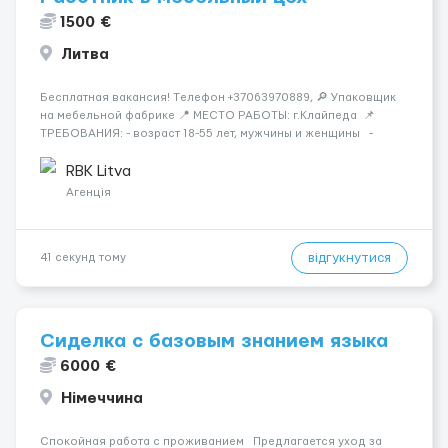
1500 €
Литва
Бесплатная вакансия! Tелефон +37063970889, 🔎 Упаковщик
на мебельной фабрике 📍 МЕСТО РАБОТЫ: г.Клайпеда 📌
ТРЕБОВАНИЯ: - возраст 18-55 лет, мужчины и женщины -
можно без опыта работы 💳 ОПЛАТА ТРУДА: - ставка 6 евро/
час нетто 📃 ОБЯЗАННОСТИ: - с...
RBK Litva
Агенція
відгукнутися
41 секунд тому
Сиделка с базовым знанием языка
6000 €
Німеччина
Спокойная работа с проживанием Предлагается уход за