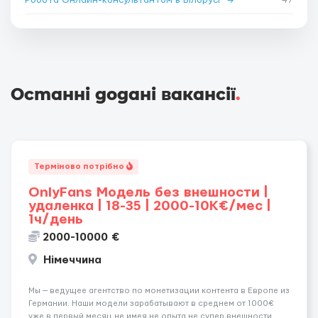
Робота Онлайн-консультантом в Білорусі
→
47
Останні додані вакансії
.
Терміново потрібно
OnlyFans Модель без внешности |
удаленка | 18-35 | 2000-10K€/мес |
1ч/день
2000-10000 €
Німеччина
Мы — ведущее агентство по монетизации контента в Европе из
Германии. Наши модели зарабатывают в среднем от 1000€
уже в первый месяц не имея не опыта не супер внешности.