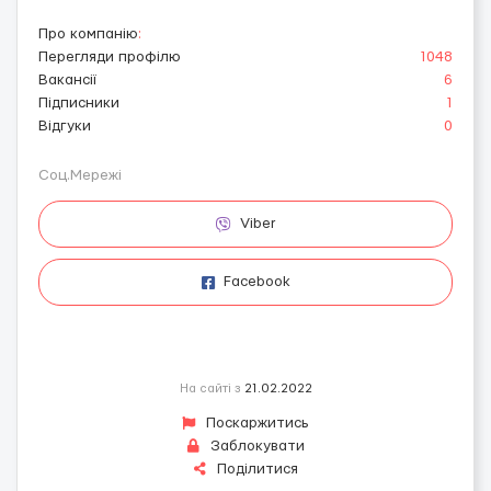
Про компанію
:
Перегляди профілю
1048
Вакансії
6
Підписники
1
Відгуки
0
Соц.Мережі
Viber
Facebook
На сайті з
21.02.2022
Поскаржитись
Заблокувати
Поділитися