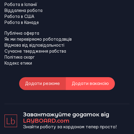
Робота в Іспанії
Віддалена робота
Работа в США
Работа в Канадe
Публічна оферта
Як ми перевіряємо роботодавців
Відмова від відповідальності
Сучасне твердження рабства
Політика скарг
Кодекс етики
Додати резюме
Додати вакансію
Завантажуйте додаток від
LAYBOARD.com
Знайти роботу за кордоном тепер просто!