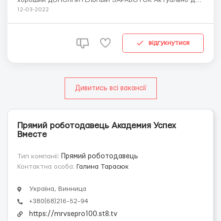
ЛЮБОГО ВОЗРАСТА. Можно зарабатывать, находясь В
12-03-2022
ЛЮБОЙ СТРАНЕ МИРА. Он-лайн академия Успех Вместе
- БЕСПЛАТНОЕ обучение заработку в интернете от
практиков - долларовых миллионеров и серти...
відгукнутися
Дивитись всі вакансії
Прямий роботодавець Академия Успех
Вместе
Тип компанії:
Прямий роботодавець
Контактна особа:
Галина Тарасюк
Україна, Винница
+380(68)216-52-94
https://mrvsepro100.st8.tv