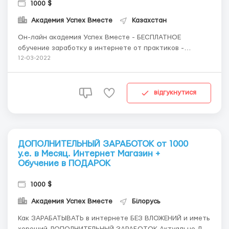
1000 $
Академия Успех Вместе
Казахстан
Он-лайн академия Успех Вместе - БЕСПЛАТНОЕ
обучение заработку в интернете от практиков -
долларовых миллионеров и сертифицированных
12-03-2022
бизнес-тренеров. Можно использовать как
ДОПОЛНИТЕЛЬНЫЙ ЗАРАБОТОК Актуально ДЛЯ ЛЮБОГО
ВОЗРАСТА. Собственный Международный интернет
відгукнутися
магазин и все необход...
ДОПОЛНИТЕЛЬНЫЙ ЗАРАБОТОК от 1000
у.е. в Месяц. Интернет Магазин +
Обучение в ПОДАРОК
1000 $
Академия Успех Вместе
Білорусь
Как ЗАРАБАТЫВАТЬ в интернете БЕЗ ВЛОЖЕНИЙ и иметь
хороший ДОПОЛНИТЕЛЬНЫЙ ЗАРАБОТОК Актуально ДЛЯ