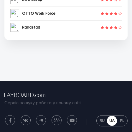
OTTO Work Force
Randstad
Сервіс пошуку роботи у всьому світі.
RU
UA
PL