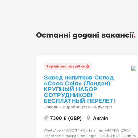
Останні додані вакансії
.
Терміново потрібно
Завод напитков Склад
«Coca Cola» (Лондон)
КРУПНЫЙ НАБОР
СОТРУДНИКОВ!
БЕСПЛАТНЫЙ ПЕРЕЛЕТ!
Заводи - Виробництво - Індустрія
7300 £ (GBP)
Англія
WhatsApp +447927141636 Telegram +447453123654
Работаем с гражданами стран СНГ🌐 И ВСЕГО МИРА