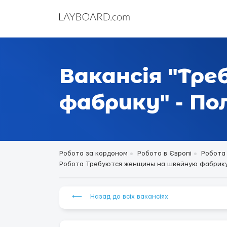
Вакансія "Тр
фабрику" - П
Робота за кордоном
Робота в Європі
Робота 
Робота Требуются женщины на швейную фабрику П
⟵ Назад до всіх вакансіях