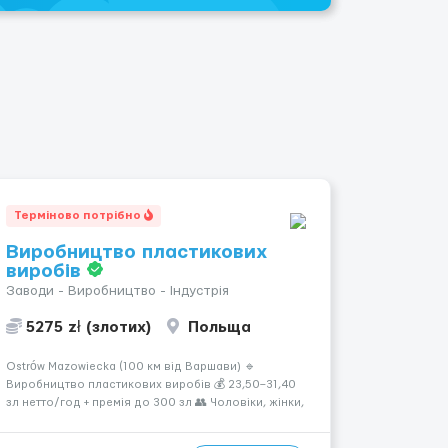
Терміново потрібно
Виробництво пластикових
виробів
Заводи - Виробництво - Індустрія
5275 zł (злотих)
Польща
Ostrów Mazowiecka (100 км від Варшави) 🔹
Виробництво пластикових виробів 💰 23,50–31,40
зл нетто/год + премія до 300 зл 👥 Чоловіки, жінки,
сімейні пари (18–55 років) 🕒 Робота у 2–3 зміни 🏠
Житло — 650 зл/міс. Компенсація за власне житло