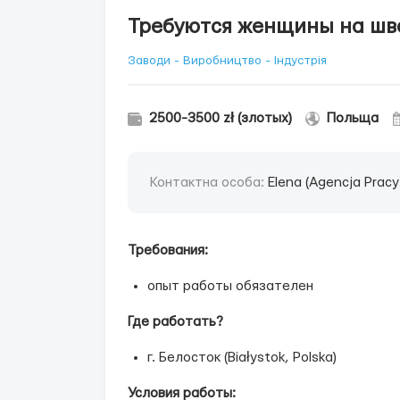
Требуются женщины на шв
Заводи - Виробництво - Індустрія
2500-3500 zł (злотых)
Польща
Контактна особа:
Elena (Agencja Prac
Требования:
опыт работы обязателен
Где работать?
г. Белосток (Białystok, Polska)
Условия работы: