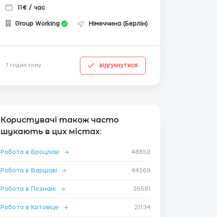
11€ / час
Group Working
Німеччина (Берлін)
відгукнутися
7 годин тому
Користувачі також часто
шукають в цих містах
:
Робота в Вроцлаві
→
48850
Робота в Варшаві
→
44569
Робота в Познані
→
36581
Робота в Катовіце
→
21134