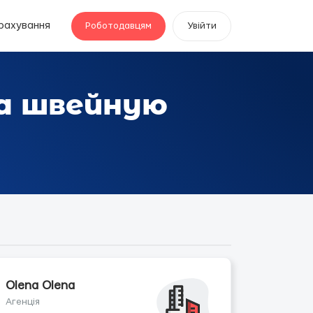
рахування
Роботодавцям
Увійти
а швейную
Olena Olena
Агенція