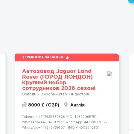
ТЕРМІНОВА ВАКАНСІЯ
Автозавод Jaguar Land
Rover (ГОРОД ЛОНДОН)
Крупный набор
сотрудников 2026 сезон!
Заводи - Виробництво - Індустрія
8000 £ (GBP)
Англія
Telegram +447935389328 IMO +12366065751
WhatsApp+447347017977 WhatsApp+447990771872
WhatsApp+447348439107 IMO +14502545901
Работаем со всеми странами СНГ И ВСЕМ МИРОМ