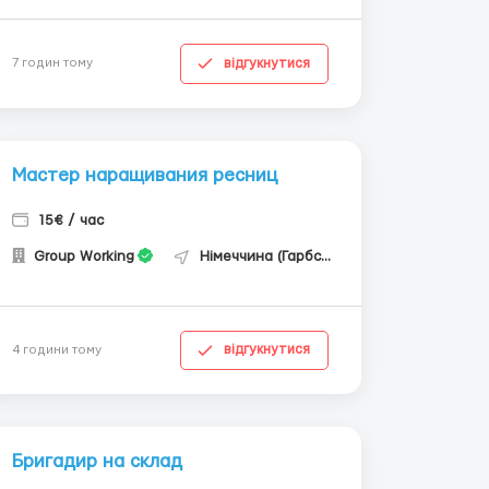
відгукнутися
7 годин тому
Мастер наращивания ресниц
15€ / час
Group Working
Німеччина (Гарбсен)
відгукнутися
4 години тому
Бригадир на склад