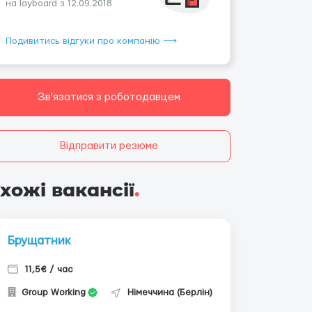
на layboard з 12.09.2018
Подивитись відгуки про компанію ⟶
Зв'язатися з роботодавцем
Відправити резюме
хожі вакансії
.
Брущатник
11,5€ / час
Group Working
Німеччина (Берлін)