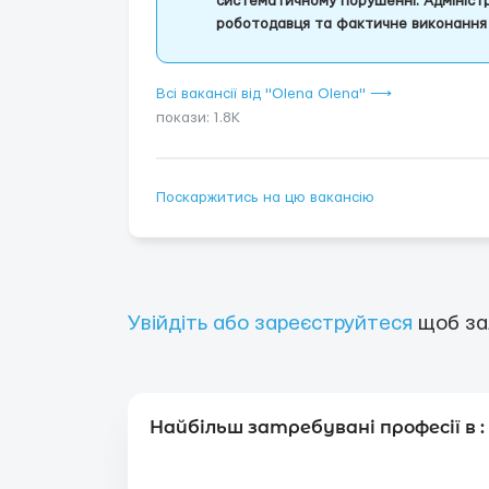
систематичному порушенні. Адміністр
роботодавця та фактичне виконання 
Всі вакансії від "Olena Olena" ⟶
покази: 1.8K
Поскаржитись на цю вакансію
Увійдіть або зареєструйтеся
щоб за
Найбільш затребувані професії в :