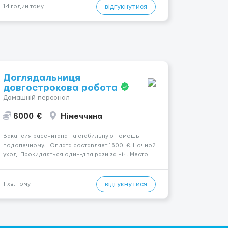
— 400 зл. 📦 Обов...
відгукнутися
14 годин тому
Доглядальниця
довгострокова робота
Домашній персонал
6000 €
Німеччина
Вакансия рассчитана на стабильную помощь
подопечному. Оплата составляет 1600 €. Ночной
уход: Прокидається один-два рази за ніч. Место
работы: Lägerdorf, 25566. Уход осуществляется за
жінкою. Психологическое состояние: Середня
стадія деменції. Мобильность пациента: Мобіль...
відгукнутися
1 хв. тому