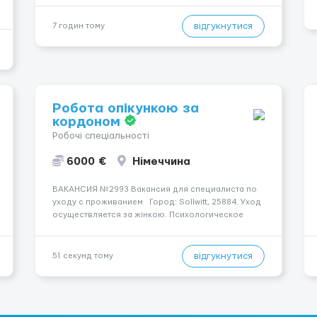
ВСЕ СТРАНЫ ВСЕ НАЦИИ СДЕЛАЙ СКРИНШОТ!
Telegram:@Vitali_Novikovs Telegram @Vitali_No...
відгукнутися
7 годин тому
Робота опікункою за
кордоном
Робочі спеціальності
6000 €
Німеччина
ВАКАНСИЯ №2993 Вакансия для специалиста по
уходу с проживанием Город: Sollwitt, 25884. Уход
осуществляется за жінкою. Психологическое
состояние: Середня стадія деменції. Мобильность
пациента: Мобільний. Ночью пациент: Спить не
прокидаючись. Основные параметры...
відгукнутися
51 секунд тому