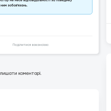
атор не несе відповідальності за поведінку
ним зобов'язань.
Поділитися вакансією:
лишати коментарі.