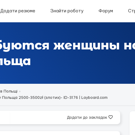
Додати резюме
Знайти роботу
Форум
Ст
ебуются женщины н
ольща
в Польщі
ольща 2500-3500zł (злотих)- ID-3176 | Layboard.com
Додати до закладок