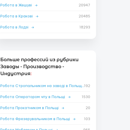
Робота в Жешуві
→
20947
Робота в Кракові
→
20485
Робота в Лодзі
→
18293
Больше профессий из рубрики
Заводы - Производство -
Индустрия
:
Робота Стропальником на заводі в Польщі
192
→
Робота Оператором чпу в Польщі
→
1530
Робота Прокатником в Польщі
→
20
Робота Фрезерувальником в Польщі
→
103
Робота Меблярем в Польщі
→
965