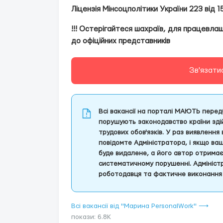
Ліцензія Мінсоцполітики України 223 від 1
!!! Остерігайтеся шахраїв, для працевл
до офіційних представників
Зв'язати
Всі вакансії на порталі МАЮТЬ передб
порушують законодавство країни здій
трудових обов'язків. У раз виявлення
повідомте Адміністратора, і якщо ва
буде видалене, а його автор отрима
систематичному порушенні. Адміністр
роботодавця та фактичне виконання 
Всі вакансії від "Марина PersonalWork" ⟶
покази: 6.8K