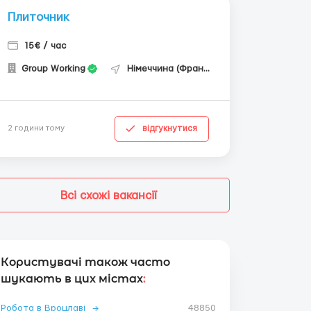
Плиточник
15€ / час
Group Working
Німеччина (Франкфурт на Майні)
відгукнутися
2 години тому
Всі схожі вакансії
Користувачі також часто
шукають в цих містах
:
Робота в Вроцлаві
→
48850