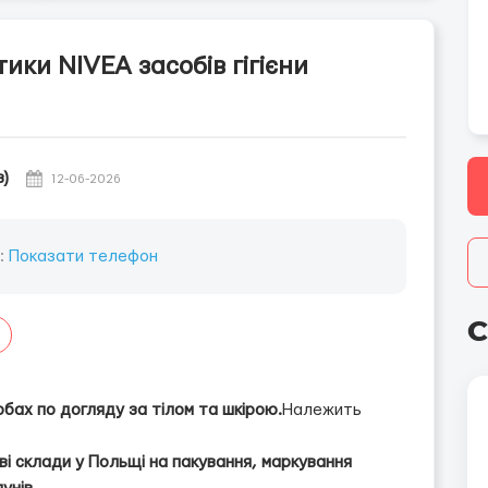
ики NIVEA засобів гігієни
)
12-06-2026
:
Показати телефон
С
обах по догляду за тілом та шкірою.
Належить
ові склади у Польщі на пакування, маркування