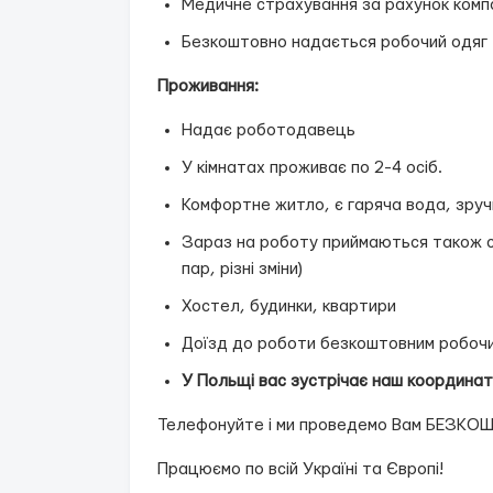
Медичне страхування за рахунок компа
Безкоштовно надається робочий одяг
Проживання:
Надає роботодавець
У кімнатах проживає по 2-4 осіб.
Комфортне житло, є гаряча вода, зручні
Зараз на роботу приймаються також сі
пар, різні зміни)
Хостел, будинки, квартири
Доїзд до роботи безкоштовним робоч
У Польщі вас зустрічає наш координато
Телефонуйте і ми проведемо Вам БЕЗКО
Працюємо по всій Україні та Європі!