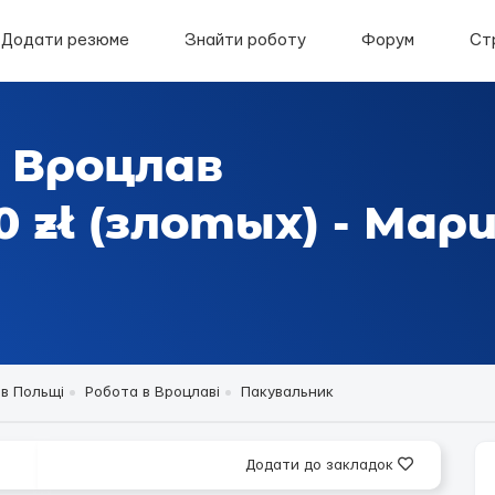
Додати резюме
Знайти роботу
Форум
Ст
 Вроцлав
 zł (злотых) - Мар
в Польщі
Робота в Вроцлаві
Пакувальник
Додати до закладок