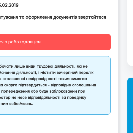
5.02.2019
аштування та оформлення документів звертайтеся
ся з роботодавцем
ачати лише види трудової діяльності, які не
снення діяльності, і містити вичерпний перелік
 в оголошенні невідповідності таким вимогам -
ша скарга підтвердиться - відповідне оголошення
є попередження або буде заблокований при
атор не несе відповідальності за поведінку
ним зобов'язань.