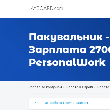
Пакувальник -
Зарплата 2700
PersonalWork
Робота за кордоном
Робота в Європі
Робота 
⟵ Вся работа Пакувальником