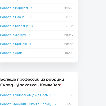
Робота в Варшаві
→
44569
Робота в Познані
→
36581
Робота в Катовіце
→
21134
Робота в Жешуві
→
20947
Робота в Кракові
→
20485
Робота в Лодзі
→
18293
Больше профессий из рубрики
Склад - Упаковка - Конвейер
:
Робота Товарознавцем в Польщі
→
53
Робота Фасувальником в Польщі
→
1273