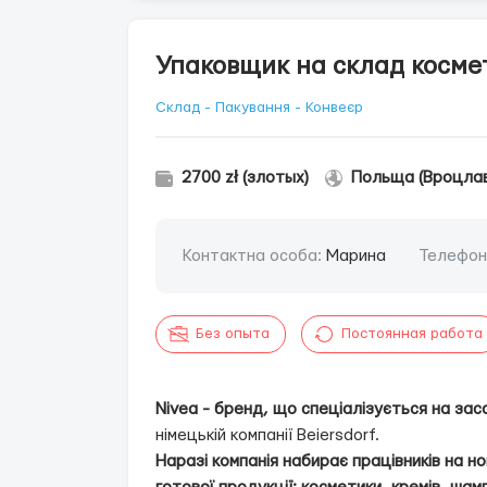
Упаковщик на склад космет
Склад - Пакування - Конвеєр
2700 zł (злотых)
Польща (Вроцлав
Контактна особа:
Марина
Телефон
Без опыта
Постоянная работа
Nivea - бренд, що спеціалізується на зас
німецькій компанії Beiersdorf.
Наразі компанія набирає працівників на н