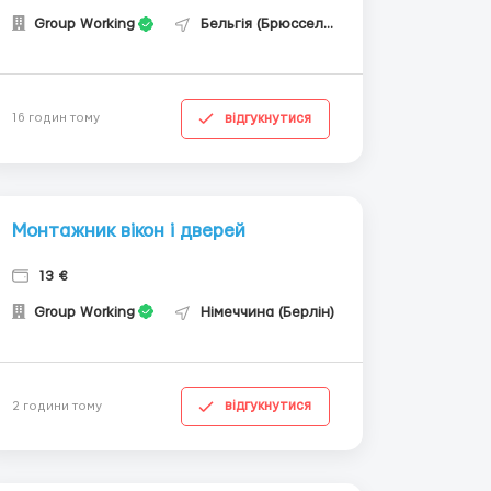
Group Working
Бельгія (Брюссель)
відгукнутися
16 годин тому
Монтажник вікон і дверей
13 €
Group Working
Німеччина (Берлін)
відгукнутися
2 години тому