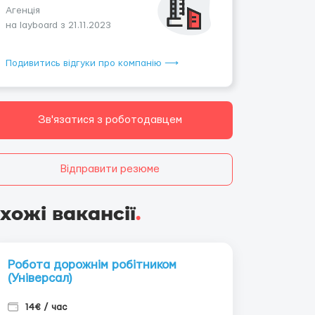
Агенція
на layboard з 21.11.2023
Подивитись відгуки про компанію ⟶
Зв'язатися з роботодавцем
Відправити резюме
хожі вакансії
.
Робота дорожнім робітником
(Універсал)
14€ / час