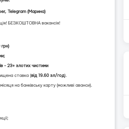
унів.
ber, Telegram (Марина)
ія! БЕЗКОШТОВНА вакансія!
 грн)
ми;
ів - 23+ злотих чистими
вищена ставка (
від 19.60 зл/год
).
 місяця на банківську карту (можливі аванси).
ції;