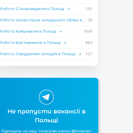
Робота Стікеровщиком в Польщі
→
133
Робота Інспектором складського обліку в Польщі
29
→
Робота Комірником в Польщі
→
3109
Робота Вантажником в Польщі
→
963
Робота Завідувачем складом в Польщі
→
127
Не пропусти вакансії в
Польщі
Підпишись на наш телеграм-канал @Polandin