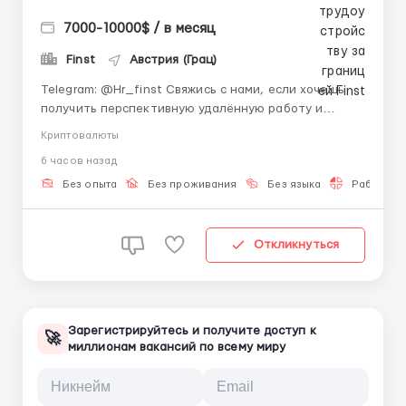
7000-10000$ / в месяц
Finst
Австрия (Грац)
Telegram: @Hr_finst Свяжись с нами, если хочешь
получить перспективную удалённую работу и
освоить востребованную сферу будущего 📲 🚀 Finst
Криптовалюты
активно развивает направление криптовалют и
6 часов назад
цифровых технологий, создавая комфортные
условия для старта новичков 📈💻 💰 Компания
Без опыта
Без проживания
Без языка
Работа 2-
обучает сотрудников с нуля, ...
Откликнуться
Зарегистрируйтесь и получите доступ к
🚀
миллионам вакансий по всему миру