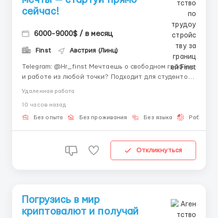
сейчас!
6000-9000$ / в месяц
Finst
Австрия (Линц)
Telegram: @Hr_finst Мечтаешь о свободном графике
и работе из любой точки? Подходит для студентов
и всех, кто ищет подработку или основную
Удаленная работа
удалённую занятость. Про компанию: Мы —
10 часов назад
прогрессивная компания в сфере онлайн-
технологий и финансов 📱. Создаём пространство,
Без опыта
Без проживания
Без языка
Работа 2-
где новички быстро с...
Откликнуться
Погрузись в мир
криптовалют и получай