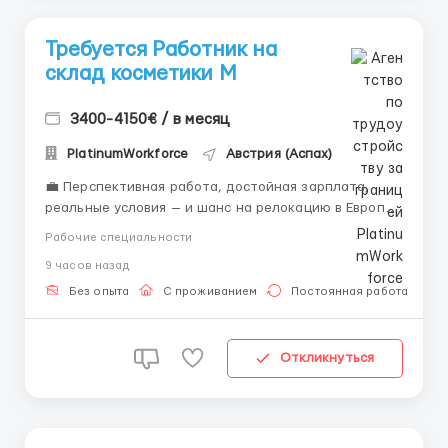
Требуется Работник на
склад косметики М
3400-4150€ / в месяц
PlatinumWorkforce
Австрия (Аспах)
💼 Перспективная работа, достойная зарплата,
реальные условия — и шанс на релокацию в Европу
🌍 Есть сомнения? Нужны конкретные цифры,
Рабочие специальности
детали по контракту или хочешь понять, стоит ли
9 часов назад
игра свеч? Мы ✔️ Честно расскажем о вакансии ✔️
Ответим на любые вопросы ✔️ Подскажем п...
Без опыта
С проживанием
Постоянная работа
Откликнуться