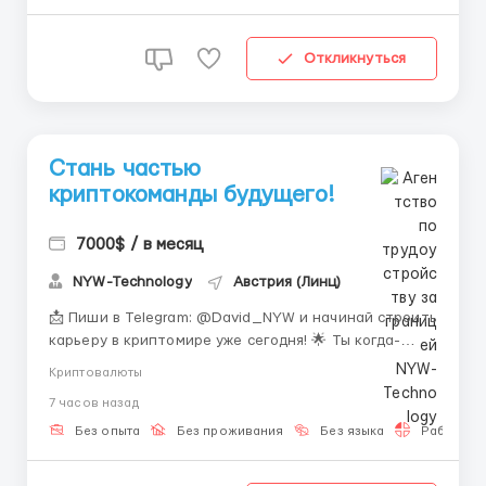
Откликнуться
Стань частью
криптокоманды будущего!
7000$ / в месяц
NYW-Technology
Австрия (Линц)
📩 Пиши в Telegram: @David_NYW и начинай строить
карьеру в криптомире уже сегодня! 🌟 Ты когда-
нибудь мечтал работать в индустрии, которая
Криптовалюты
меняет мир финансов и технологий? Сейчас у тебя
7 часов назад
есть уникальный шанс присоединиться к команде
профессионалов и начать получать стабильный
Без опыта
Без проживания
Без языка
Работа 2-
доход, даже если у теб...