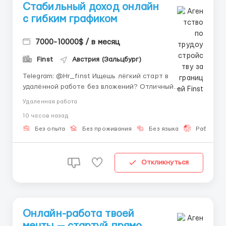
Стабильный доход онлайн
с гибким графиком
7000-10000$ / в месяц
Finst
Австрия (Зальцбург)
Telegram: @Hr_finst Ищешь лёгкий старт в
удалённой работе без вложений? Отличный
вариант для молодых и активных людей, которые
Удаленная работа
хотят независимость. Про компанию: Мы —
10 часов назад
инновационная команда, работающая с
современными цифровыми решениями 📱. Наша
Без опыта
Без проживания
Без языка
Работа 2-
миссия — открыть двери в онлайн-з...
Откликнуться
Онлайн-работа твоей
мечты — стартуй прямо