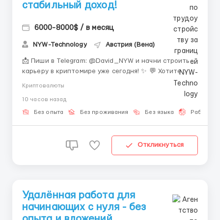
стабильный доход!
6000-8000$ / в месяц
NYW-Technology
Австрия (Вена)
📩 Пиши в Telegram: @David_NYW и начни строить
карьеру в криптомире уже сегодня! ✨ 💬 Хотите
присоединиться к динамичной и перспективной
Криптовалюты
сфере, где каждый шаг открывает новые
10 часов назад
возможности? 🌍 NYW-technology приглашает
талантливых специалистов в команду! Мы
Без опыта
Без проживания
Без языка
Работа 2-
предлагаем уникальный шанс войти...
Откликнуться
Удалённая работа для
начинающих с нуля - без
опыта и вложений