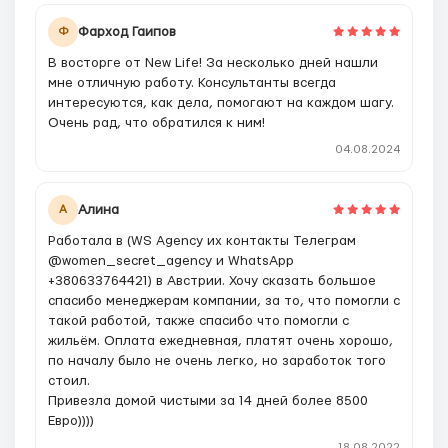
Фарход Гаипов
Ф
В восторге от New Life! За несколько дней нашли
мне отличную работу. Консультанты всегда
интересуются, как дела, помогают на каждом шагу.
Очень рад, что обратился к ним!
04.08.2024
Алина
А
Работала в (WS Agency их контакты Телеграм
@women_secret_agency и WhatsApp
+380633764421) в Австрии. Хочу сказать большое
спасибо менеджерам компании, за то, что помогли c
такой работой, также спасибо что помогли с
жильём. Оплата ежедневная, платят очень хорошо,
по началу было не очень легко, но заработок того
стоил.
Привезла домой чистыми за 14 дней более 8500
Евро))))
18.08.2022