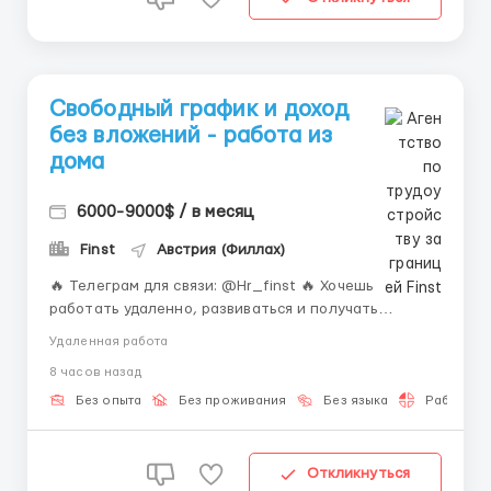
Свободный график и доход
без вложений - работа из
дома
6000-9000$ / в месяц
Finst
Австрия (Филлах)
🔥 Телеграм для связи: @Hr_finst 🔥 Хочешь
работать удаленно, развиваться и получать
стабильный доход? 🌟 Онлайн-работа — это
Удаленная работа
удобный способ совмещать карьеру, личное время и
8 часов назад
учебу. Даже если у тебя нет опыта, мы предоставим
полное обучение и наставничество на каждом
Без опыта
Без проживания
Без языка
Работа 2-
этапе. 🧑‍💻 ...
Откликнуться