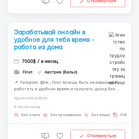
Откликнуться
Зарабатывай онлайн в
удобное для тебя время -
работа из дома
7000$ / в месяц
Finst
Австрия (Вельс)
📌 Telegram: @Hr_finst Хочешь быть независимым,
работать в удобное время и получать доход без
офисных рамок? 🏡 Онлайн-сфера — это
Удаленная работа
современный способ зарабатывать и развиваться
8 часов назад
одновременно. Здесь нет строгих правил, пробок и
постоянного стресса. Работа подходит тем, кто
Без опыта
Без проживания
Без языка
Работа 2-
ценит свободу...
Откликнуться