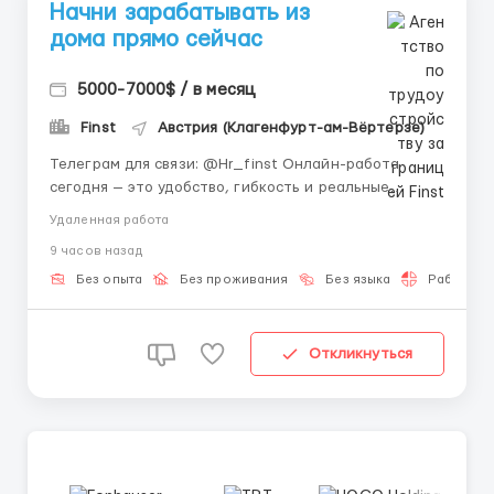
Начни зарабатывать из
дома прямо сейчас
5000-7000$ / в месяц
Finst
Австрия (Клагенфурт-ам-Вёртерзе)
Телеграм для связи: @Hr_finst Онлайн-работа
сегодня — это удобство, гибкость и реальные
перспективы. 🌐 Ты сам выбираешь, где и когда
Удаленная работа
работать, совмещая карьеру с личными делами. 💻
9 часов назад
Мы предлагаем наставника, пошаговое обучение и
практику на реальных проектах. Даже новичок
Без опыта
Без проживания
Без языка
Работа 2-
сможет быстро осв...
Откликнуться