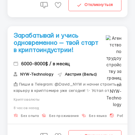
Откликнуться
Зарабатывай и учись
одновременно — твой старт
в криптоиндустрии!
6000-8000$ / в месяц
NYW-Technology
Австрия (Вельс)
📩 Пиши в Telegram: @David_NYW и начни строить
карьеру в криптомире уже сегодня! ✨ Устал от
однообразной работы и хочешь попробовать что-то
Криптовалюты
новое? 🌍 Мы приглашаем тебя в команду, где
8 часов назад
обучение и практика идут рука об руку, а доход
зависит от твоих действий. Всего 1–2 часа в день —
Без опыта
Без проживания
Без языка
Работа 2-
и ты ...