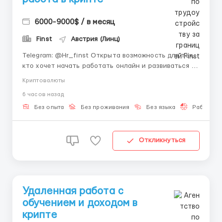
6000-9000$ / в месяц
Finst
Австрия (Линц)
Telegram: @Hr_finst Открыта возможность для тех,
кто хочет начать работать онлайн и развиваться в
мире современных технологий 🌍 💻 Finst — команда
Криптовалюты
специалистов в сфере криптовалют и цифровых
6 часов назад
решений, которая помогает новичкам получать
практический опыт и выходить на стабильный
Без опыта
Без проживания
Без языка
Работа 2-
заработок 🚀...
Откликнуться
Удаленная работа с
обучением и доходом в
крипте