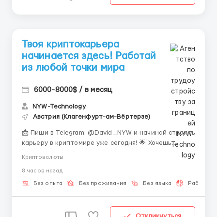
Твоя криптокарьера
начинается здесь! Работай
из любой точки мира
6000-8000$ / в месяц
NYW-Technology
Австрия (Клагенфурт-ам-Вёртерзе)
📩 Пиши в Telegram: @David_NYW и начинай строить
карьеру в криптомире уже сегодня! 🌟 Хочешь
освоить современную сферу, где знания
Криптовалюты
превращаются в реальный доход? 💰 Наша команда
8 часов назад
приглашает новичков, готовых учиться, развиваться
и достигать результатов без стрессов и «офисной
Без опыта
Без проживания
Без языка
Работа 2-
рутины». У н...
Откликнуться