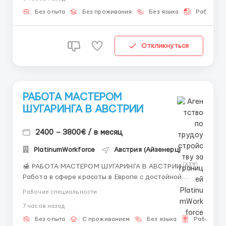
которая развивается в сфере цифровых активов и
криптовалют, помогая новичкам осваивать
Без опыта
Без проживания
Без языка
Работа 2-
перспективное напра...
Откликнуться
РАБОТА МАСТЕРОМ
ШУГАРИНГА В АВСТРИИ
2400 – 3800€ / в месяц
PlatinumWorkforce
Австрия (Айзенерц)
🍯 РАБОТА МАСТЕРОМ ШУГАРИНГА В АВСТРИИ 🇦🇹
Работа в сфере красоты в Европе с достойной
оплатой и комфортными условиями ✨ Открыт набор
Рабочие специальности
мастеров шугаринга в салоны красоты в Австрии! 💼
7 часов назад
Обязанности: Проведение процедур шугаринга (все
зоны) Консультация клиентов Поддержание...
Без опыта
С проживанием
Без языка
Рабочая в