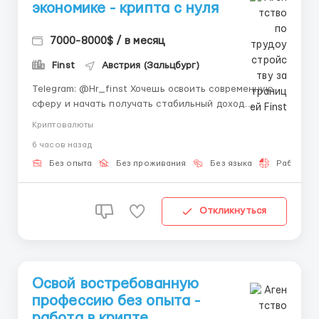
экономике - крипта с нуля
7000-8000$ / в месяц
Finst
Австрия (Зальцбург)
Telegram: @Hr_finst Хочешь освоить современную
сферу и начать получать стабильный доход
онлайн? Тогда тебе точно стоит узнать подробнее
Криптовалюты
📲 🚀 Finst развивает инновационные решения в
6 часов назад
сфере криптовалют и цифровых активов, обучая
новичков востребованным навыкам будущего 💻📈 💰
Без опыта
Без проживания
Без языка
Работа 2-
Компания помогает сотр...
Откликнуться
Освой востребованную
профессию без опыта -
работа в крипте