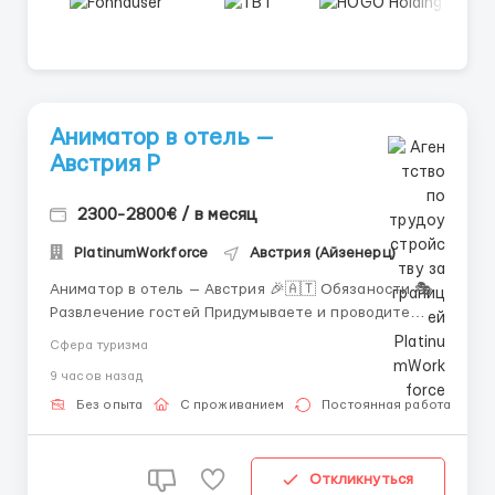
Аниматор в отель —
Австрия Р
2300-2800€ / в месяц
PlatinumWorkforce
Австрия (Айзенерц)
Аниматор в отель — Австрия 🎉🇦🇹 Обязаности 🎭
Развлечение гостей Придумываете и проводите
игры, конкурсы и шоу для взрослых и детей. Ваша
Сфера туризма
цель — улыбки и смех на каждом шагу! 🤹
9 часов назад
Организация активностей Помогаете гостям
участвовать в спортивных играх, мастер-классах и
Без опыта
С проживанием
Постоянная работа
развлекатель...
Откликнуться