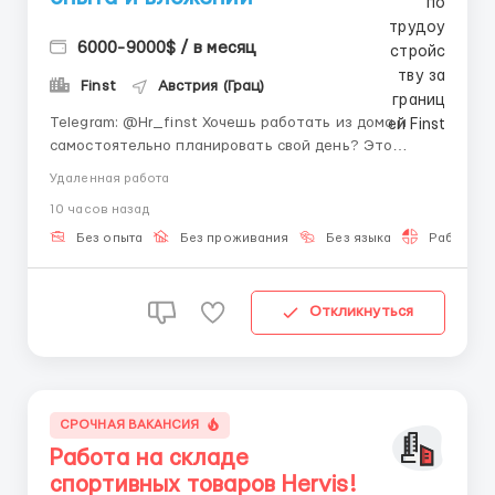
6000-9000$ / в месяц
Finst
Австрия (Грац)
Telegram: @Hr_finst Хочешь работать из дома и
самостоятельно планировать свой день? Это
реальная возможность для активных ребят 18–35
Удаленная работа
лет без опыта. Про компанию Мы — динамичная
10 часов назад
digital-компания, которая использует современные
технологии и инновации 📱. Наша цель — помогать...
Без опыта
Без проживания
Без языка
Работа 2-
Откликнуться
СРОЧНАЯ ВАКАНСИЯ
Работа на складе
спортивных товаров Hervis!