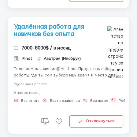
Удалённая работа для
новичков без опыта
7000-8000$ / в месяц
Finst
Австрия (Инсбрук)
Телеграм для связи: @Hr_finst Представь себе
работу, где ты сам выбираешь время и место для
выполнения задач. 🏖 Онлайн-сфера стремительно
Удаленная работа
развивается, и навыки здесь ценятся очень высоко.
9 часов назад
💡 Ты получаешь возможность совмещать карьеру с
учебой, личными проектами или путешествиями. 🌟
Без опыта
Без проживания
Без языка
Работа 2-
Даже если у ...
Откликнуться