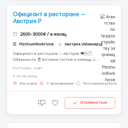
Официант в ресторане —
Австрия Р
2600-3000€ / в месяц
PlatinumWorkforce
Австрия (Айзенерц)
Официант в ресторане — Австрия 🍽️🇦🇹
Обязаности 🧾 Встреча гостей и помощь с
размещением Вы приветливо встречаете гостей
Рестораны - кафе
ресторана, помогаете им выбрать удобный столик и
9 часов назад
создаёте приятную атмосферу с первых секунд.
Иногда достаточно улыбки и дружелюбного "Добро
Без опыта
С проживанием
Постоянная работа
пожаловать", чтоб...
Откликнуться