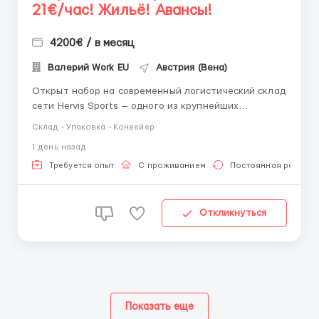
21€/час! Жильё! Авансы!
4200€ / в месяц
Валерий Work EU
Австрия (Вена)
Открыт набор на современный логистический склад
сети Hervis Sports — одного из крупнейших
продавцов спортивной одежды, обуви и инвентаря в
Склад - Упаковка - Конвейер
Австрии. 📍 Города: Вена, Грац, Вельс. Обязанности:
1 день назад
сбор заказов по накладным; упаковка спортивной
одежды, обуви и аксессуаров; работа со ска...
Требуется опыт
С проживанием
Постоянная работа
Откликнуться
Показать еще