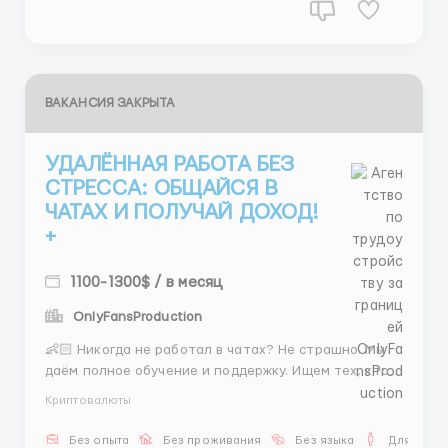
ВАКАНСИЯ ЗАКРЫТА
УДАЛЁННАЯ РАБОТА БЕЗ
СТРЕССА: ОБЩАЙСЯ В
ЧАТАХ И ПОЛУЧАЙ ДОХОД!
+
1100-1300$ / в месяц
OnlyFansProduction
👶🏻 Никогда не работал в чатах? Не страшно. Мы
даём полное обучение и поддержку. Ищем тех, кто
готов учиться, не боится писать первым и хочет
Криптовалюты
зарабатывать от 600$. 💎 Твои задачи — простые и
понятные: ✉️ Отвечать клиентам в чате
Без опыта
Без проживания
Без языка
Для мужч