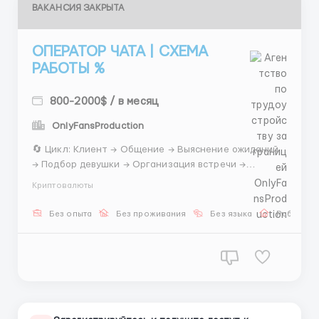
ВАКАНСИЯ ЗАКРЫТА
ОПЕРАТОР ЧАТА | СХЕМА
РАБОТЫ %
800-2000$ / в месяц
OnlyFansProduction
🔄 Цикл: Клиент → Общение → Выяснение ожиданий
→ Подбор девушки → Организация встречи →
Контроль → Ставка + процент ⏰ График: утро / день
Криптовалюты
/ вечер 📚 Обучение с тренером 📈 Рост до тимлида
📩 @stasss9999 ...
Без опыта
Без проживания
Без языка
Работа о