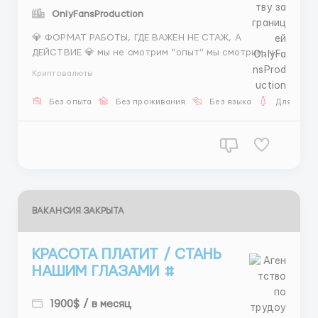
OnlyFansProduction
💎 ФОРМАТ РАБОТЫ, ГДЕ ВАЖЕН НЕ СТАЖ, А
ДЕЙСТВИЕ 💎 мы не смотрим “опыт” мы смотрим, что
ты делаешь 🌟 СКАУТ 📌 задачи: • поиск моделей •
Криптовалюты
коммуникация • передача 📌 система уже готова 💰
400–800$ 💸 1500$+ 🔥 бонусы 🕒 5/2 📲 @Fvao_td52
Без опыта
Без проживания
Без языка
Для женщ
...
ВАКАНСИЯ ЗАКРЫТА
КРАСОТА ПЛАТИТ / СТАНЬ
НАШИМ ГЛАЗАМИ #
1900$ / в месяц