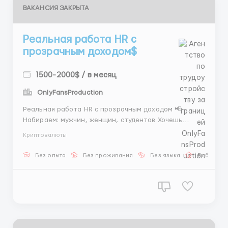
ВАКАНСИЯ ЗАКРЫТА
Реальная работа HR с
прозрачным доходом$
1500-2000$ / в месяц
OnlyFansProduction
Реальная работа HR с прозрачным доходом 📢
Набираем: мужчин, женщин, студентов Хочешь
работать в HR и видеть результат своих действий?
Криптовалюты
Здесь всё структурировано: повторяешь готовую
систему — получаешь деньги. Задачи: Подбор
Без опыта
Без проживания
Без языка
Работа о
операторов и скаутов Общение с кандидатами по
скриптам...