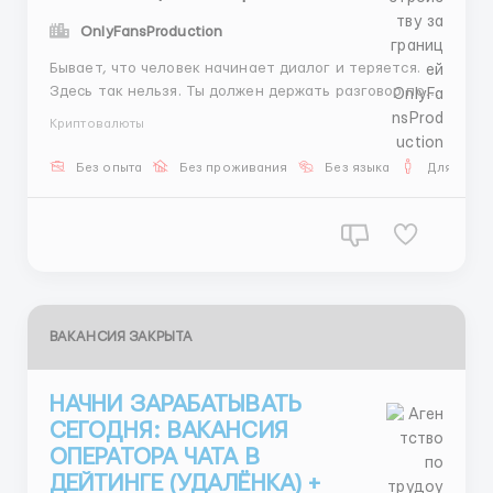
OnlyFansProduction
Бывает, что человек начинает диалог и теряется.
Здесь так нельзя. Ты должен держать разговор под
контролем. Понимать, куда он идёт и к чему должен
Криптовалюты
прийти. 📌 Это ключевой навык. 📅 вечер / ночь 💰
ставка + % Пиши: @Kiril_mx10 ...
Без опыта
Без проживания
Без языка
Для мужч
ВАКАНСИЯ ЗАКРЫТА
НАЧНИ ЗАРАБАТЫВАТЬ
СЕГОДНЯ: ВАКАНСИЯ
ОПЕРАТОРА ЧАТА В
ДЕЙТИНГЕ (УДАЛЁНКА) +