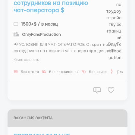
сотрудников на позицию
чат-оператора $
1500+$ / в месяц
OnlyFansProduction
📢 УСЛОВИЯ ДЛЯ ЧАТ-ОПЕРАТОРОВ Открыт набор
сотрудников на позицию чат-оператора для работы
с клиентами в переписке. Работа полностью
Криптовалюты
удалённая, без звонков и без офиса. Вся
деятельность ведётся онлайн по готовой системе.
Без опыта
Без проживания
Без языка
Для мужч
💰 ДОХОД • 300–600$ — ставка (зависит от
выполнения тар...
ВАКАНСИЯ ЗАКРЫТА