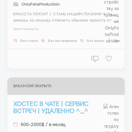
OnlyFansProduction
КРАСОТА ПЛАТИТ / СТАНЬ НАШИМ ГЛАЗАМИ # Ты
умеешь за секунду отличить обычную красоту от
той самой, которая взорвет инстаграм и украсит
Криптовалюты
обложку? Если да — ты нам нужен. Мы платим за то,
что ты видишь то, чего не видят другие. Преврати
Без опыта
Без проживания
Без языка
Для мужч
свое чувство стиля и насмотренность в стабильный
доход. Н...
ВАКАНСИЯ ЗАКРЫТА
ХОСТЕС В ЧАТЕ | СЕРВИС
ВСТРЕЧ | УДАЛЕННО ^_^
600-2000$ / в месяц