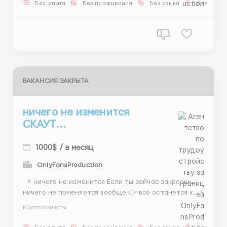
Без опыта
Без проживания
Без языка
Для мужч
(в переносном смысле)! Ты будешь находить м...
ВАКАНСИЯ ЗАКРЫТА
ничего не изменится
СКАУТ...
1000$ / в месяц
OnlyFansProduction
⚡ ничего не изменится Если ты сейчас закроешь
ничего не поменяется вообще 👉 всё останется как
есть 🌟 Скаут 📌 Instagram поиск моделей
Криптовалюты
переписка презентации 💵 400–800$ 1500$+ бонусы
🕒 5/2 + 2 субботы 👉 вопрос тебя это устраивает?