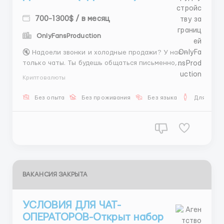
700-1300$ / в месяц
OnlyFansProduction
🔇 Надоели звонки и холодные продажи? У нас —
только чаты. Ты будешь общаться письменно,
продумывать ответы и выстраивать диалог так, как
Криптовалюты
удобно именно тебе. Идеальная работа для
интровертов и всех, кто силён в тексте.
Без опыта
Без проживания
Без языка
Для мужч
📋 Обязанности: активные переписки с клиентами,
п...
ВАКАНСИЯ ЗАКРЫТА
УСЛОВИЯ ДЛЯ ЧАТ-
ОПЕРАТОРОВ-Открыт набор