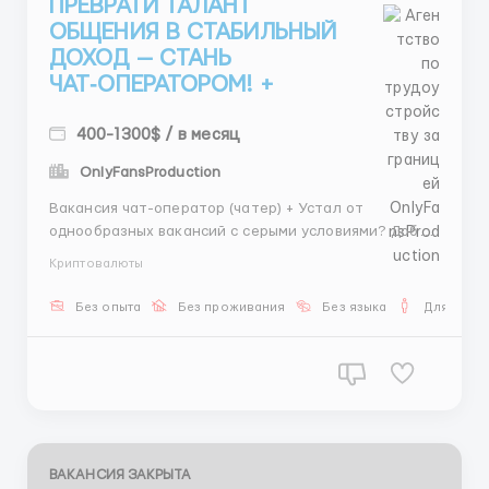
ПРЕВРАТИ ТАЛАНТ
ОБЩЕНИЯ В СТАБИЛЬНЫЙ
ДОХОД — СТАНЬ
ЧАТ‑ОПЕРАТОРОМ! +
400-1300$ / в месяц
OnlyFansProduction
Вакансия чат-оператор (чатер) + Устал от
однообразных вакансий с серыми условиями? Добро
пожаловать к нам! 🌟 Мы ищем чат-оператора,
Криптовалюты
который превратит переписки в прибыль. Задачи:
общаться с клиентами, подбирать для них лучшие
Без опыта
Без проживания
Без языка
Для мужч
варианты и договариваться о встречах. График 6/1,
смена на вечер или но...
ВАКАНСИЯ ЗАКРЫТА