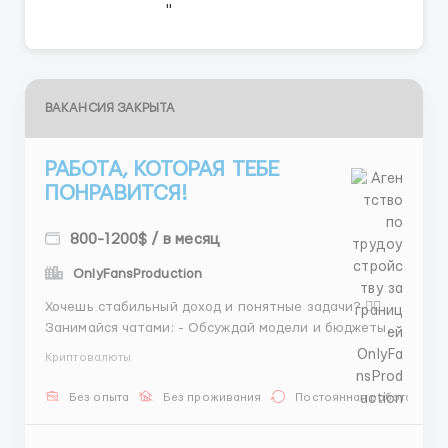
ВАКАНСИЯ ЗАКРЫТА
РАБОТА, КОТОРАЯ ТЕБЕ
ПОНРАВИТСЯ!
800-1200$ / в месяц
OnlyFansProduction
Хочешь стабильный доход и понятные задачи? 🙋‍♂️
Занимайся чатами: - Обсуждай модели и бюджеты с
клиентами. 💬 Большинство запросов — от
Криптовалюты
постоянных лиц! ✨ Конфиденциальность
гарантируем — личные аккаунты не трогаем! 🚫 🔥
Без опыта
Без проживания
Постоянная работа
ВЫГОДА: ЗП от $400 до $1300 в зависимости от
выполнения пл...