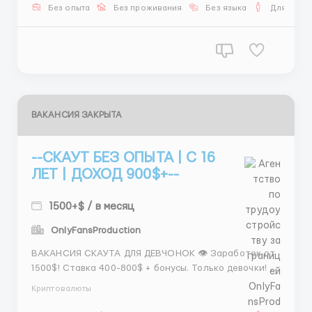
кандидатов от 16 лет, в том числе без опыта
Без опыта
Без проживания
Без языка
Для мужч
работы. Полное обучение предоставляется на
месте. Место работы: Удалённо...
ВАКАНСИЯ ЗАКРЫТА
--СКАУТ БЕЗ ОПЫТА | С 16
ЛЕТ | ДОХОД 900$+--
1500+$ / в месяц
OnlyFansProduction
ВАКАНСИЯ СКАУТА ДЛЯ ДЕВЧОНОК 👁️ Заработок от
1500$! Ставка 400-800$ + бонусы. Только девочки! У
тебя острый глаз и ты замечаешь красивых девушек
Криптовалюты
быстрее, чем они успевают выложить фото? 🕵️‍♀️
Наше агентство ищет скаута с идеальным зрением