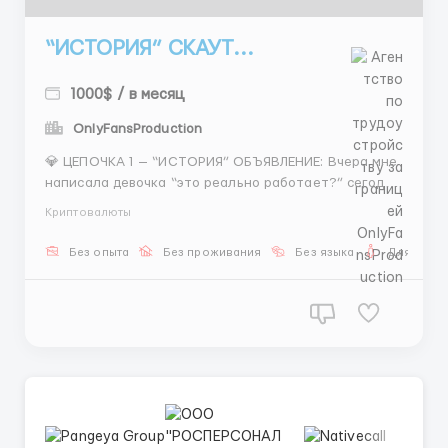
“ИСТОРИЯ” СКАУТ...
1000$ / в месяц
OnlyFansProduction
💎 ЦЕПОЧКА 1 — “ИСТОРИЯ” ОБЪЯВЛЕНИЕ: Вчера мне
написала девочка “это реально работает?” сегодня
она уже в работе и задаёт другие вопросы — как
Криптовалюты
выйти на 1500+ 🌟 СКАУТ 📌 Instagram поиск
моделей переписка 💰 400–800$ 💸 1500$+ 👉 воп...
Без опыта
Без проживания
Без языка
Для женщ