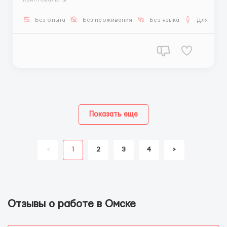
Мы ищем активных и целеустремлённых
специалистов по найму в удалённую команду.
Без опыта
Без проживания
Без языка
Для мужч
Возможность работать онлайн, гибкий график и
достойная оплата —...
Показать еще
<
1
2
3
4
>
Отзывы о работе в Омске