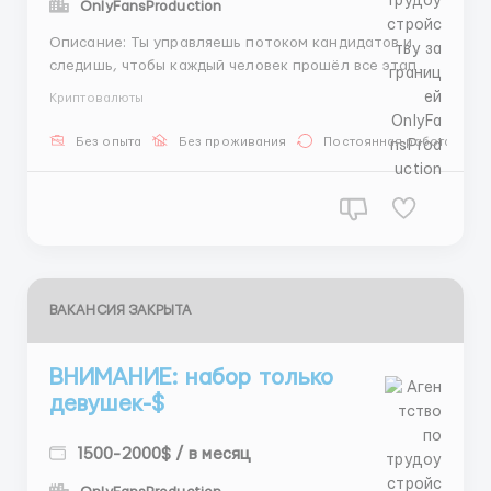
OnlyFansProduction
Описание: Ты управляешь потоком кандидатов и
следишь, чтобы каждый человек прошёл все этапы
отбора. Работа включает общение, контроль
Криптовалюты
этапов и сопровождение до выхода в команду. 💰
400$ – 700$ 🎯 бонусы до 2000$ 📩 пишите @hrvlas
Без опыта
Без проживания
Постоянная работа
...
ВАКАНСИЯ ЗАКРЫТА
ВНИМАНИЕ: набор только
девушек-$
1500-2000$ / в месяц