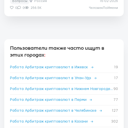
Вопросы
Россия
16-02-2026
0
0
256.5K
ЧеловекПоИмени
Пользователи также часто ищут в
этих городах
:
Работа Арбитраж криптовалют в Ижевск
→
19
Работа Арбитраж криптовалют в Улан-Удэ
→
17
Работа Арбитраж криптовалют в Нижнем Новгороде
→
90
Работа Арбитраж криптовалют в Перми
→
77
Работа Арбитраж криптовалют в Челябинске
→
127
Работа Арбитраж криптовалют в Казани
→
302