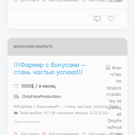
Без опыта
Без проживания
Без языка
Для мужч
📲 @Stas_WR10 ...
ВАКАНСИЯ ЗАКРЫТА
!!!Фармер с бонусами —
стань частью успеха!!!
1500$ / в месяц
OnlyFansProduction
!!!Фармер с бонусами!!! — стань частью успеха! 🚀!!!!!!
💼 Твой выбор: 6/1 (8-часовые смены) 2/2/2 (12-
часовые смены) 💰 Заработай от 500$ до 700$ в
Криптовалюты
месяц и получай бонусы! Твои задачи: Прогрев
аккаунтов Лидогенерация Это твой шанс на успех и
Без опыта
Без проживания
Без языка
Для мужч