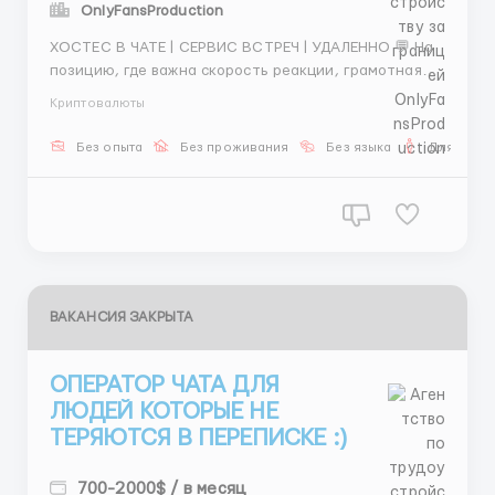
OnlyFansProduction
ХОСТЕС В ЧАТЕ | СЕРВИС ВСТРЕЧ | УДАЛЕННО 💬 На
позицию, где важна скорость реакции, грамотная
речь и умение расположить к себе. 📌 Ваша роль —
Криптовалюты
вести диалог с гостями сервиса — выяснять, что им
нужно — подбирать подходящую девушку —
Без опыта
Без проживания
Без языка
Для мужч
договариваться о встрече — ко...
ВАКАНСИЯ ЗАКРЫТА
ОПЕРАТОР ЧАТА ДЛЯ
ЛЮДЕЙ КОТОРЫЕ НЕ
ТЕРЯЮТСЯ В ПЕРЕПИСКЕ :)
700-2000$ / в месяц