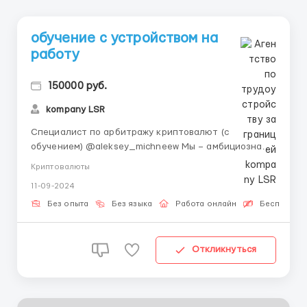
обучение с устройством на
работу
150000 руб.
kompany LSR
Специалист по арбитражу криптовалют (с
обучением) @aleksey_michneew Мы – амбициозная
команда профессионалов в сфере арбитража
Криптовалюты
криптовалют, и сейчас у нас открыта уникальная
11-09-2024
возможность для новичков! Если ты хочешь начать
свой путь в быстрорастущем мире цифровых
Без опыта
Без языка
Работа онлайн
Бесплатная
финансов и работать в дружном ко...
Откликнуться