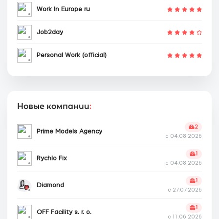
Work In Europe ru
Job2day
Personal Work (official)
Новые компании
:
2
Prime Models Agency
с 04.08.2026
1
Rychlo Fix
с 04.08.2026
1
Diamond
с 27.07.2026
1
OFF Facility s. r. o.
с 11.06.2026