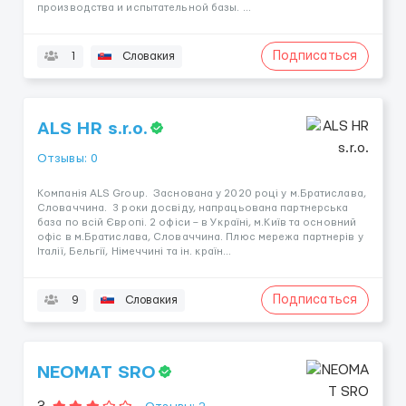
производства и испытательной базы. ...
Подписаться
1
Словакия
ALS HR s.r.o.
Отзывы: 0
Компанія ALS Group. Заснована у 2020 році у м.Братислава,
Словаччина. 3 роки досвіду, напрацьована партнерська
база по всій Європі. 2 офіси – в Україні, м.Київ та основний
офіс в м.Братислава, Словаччина. Плюс мережа партнерів у
Італії, Бельгії, Німеччині та ін. країн...
Подписаться
9
Словакия
NEOMAT SRO