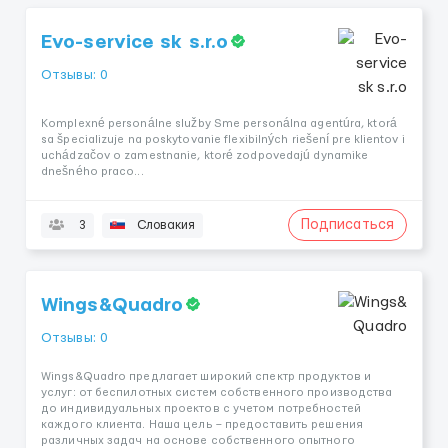
Evo-service sk s.r.o
Отзывы: 0
Komplexné personálne služby Sme personálna agentúra, ktorá
sa špecializuje na poskytovanie flexibilných riešení pre klientov i
uchádzačov o zamestnanie, ktoré zodpovedajú dynamike
dnešného praco...
Подписаться
3
Словакия
Wings&Quadro
Отзывы: 0
Wings&Quadro предлагает широкий спектр продуктов и
услуг: от беспилотных систем собственного производства
до индивидуальных проектов с учетом потребностей
каждого клиента. Наша цель – предоставить решения
различных задач на основе собственного опытного