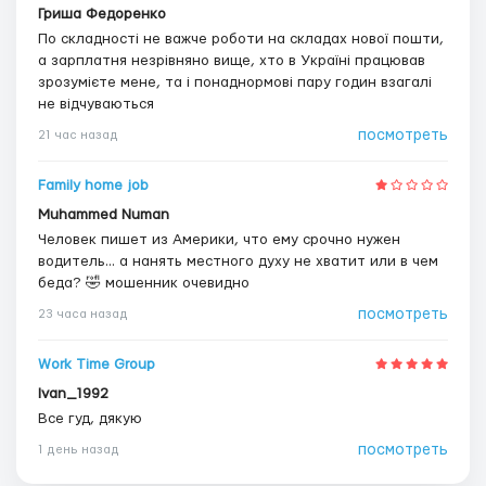
Гриша Федоренко
По складності не важче роботи на складах нової пошти,
а зарплатня незрівняно вище, хто в Україні працював
зрозумієте мене, та і понаднормові пару годин взагалі
не відчуваються
посмотреть
21 час назад
Family home job
Muhammed Numan
Человек пишет из Америки, что ему срочно нужен
водитель... а нанять местного духу не хватит или в чем
беда? 🤣 мошенник очевидно
посмотреть
23 часа назад
Work Time Group
Ivan_1992
Все гуд, дякую
посмотреть
1 день назад