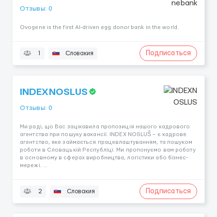
Отзывы: 0
Ovogene is the first AI-driven egg donor bank in the world.
Подписаться
1
Словакия
INDEXNOSLUS
Отзывы: 0
Ми раді, що Вас зацікавила пропозиція нашого кадрового
агентства при пошуку вакансії. INDEX NOSLUŠ – є кадрове
агентство, яке займається працевлаштуванням, та пошуком
роботи в Словацькій Республіці. Ми пропонуємо вам роботу
в основному в сферах виробництва, логістики або бізнес-
мережі. ...
Подписаться
2
Словакия