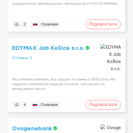
конкурентное преимущество препаратов от «TOTIS FARMA» .
...
Подписаться
2
Словакия
EDYMAX Job Košice s.r.o.
Отзывы: 0
Ми сімейна компанія, яка працює на ринку з 2002 року. Ми
надаємо комплексні кадрові послуги, аутсорсинг та
менеджмент якості.
Подписаться
4
Словакия
Ovogenebank