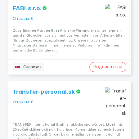
FABI s.r.o.
Отзывы: 0
Zuverlässiger Partner Ihrer Projekte Wir sind ein Unternehmen
aus der Slowakei, das sich auf das Vermitteln von Arbeitskräften
für das Bauwesen spezialisiert hat. Unsere motivierten
Mitarbeiter stellen wir Ihnen gerne zu Verfügung. Wir kümmern
uns um die Bürokratie u...
Подписаться
Словакия
Transfer-personal.sk
Отзывы: 0
TRANSFER International Staff je rakúska spoločnosť, ktorá má
25 ročné skúsenosti na trhu práce. Momentálne zamestnávame
viac ako tritisíc ľudí. Chceli by sme našim servisom nadchnúť