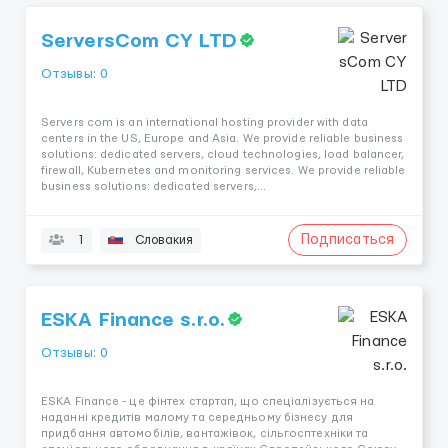
ServersCom CY LTD
Отзывы: 0
Servers com is an international hosting provider with data
centers in the US, Europe and Asia. We provide reliable business
solutions: dedicated servers, cloud technologies, load balancer,
firewall, Kubernetes and monitoring services. We provide reliable
business solutions: dedicated servers,...
Подписаться
1
Словакия
ESKA Finance s.r.o.
Отзывы: 0
ESKA Finance - це фінтех стартап, що спеціалізується на
наданні кредитів малому та середньому бізнесу для
придбання автомобілів, вантажівок, сільгосптехніки та