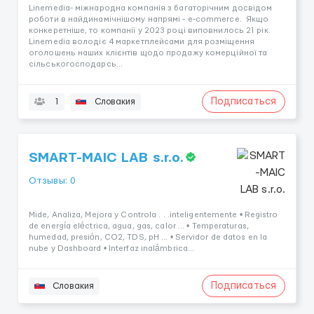
Linemedia- міжнародна компанія з багаторічним досвідом
роботи в найдинамічнішому напрямі - e-commerce. Якщо
конкеретніше, то компанії у 2023 році виповнилось 21 рік.
Linemedia володіє 4 маркетплейсами для розміщення
оголошень наших клієнтів щодо продажу комерційної та
сільськогосподарсь...
Подписаться
1
Словакия
SMART-MAIC LAB s.r.o.
Отзывы: 0
Mide, Analiza, Mejora y Controla . . .inteligentemente • Registro
de energía eléctrica, agua, gas, calor ... • Temperaturas,
humedad, presión, CO2, TDS, pH ... • Servidor de datos en la
nube y Dashboard • Interfaz inalámbrica...
Подписаться
Словакия