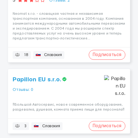
3
Отзывы: 2
Neomat s.r.o. - словацкая частная и независимая
транспортная компания, основанная в 2004 году. Компания
занимается международными автомобильными перевозками
и экспедированием. С 2004 года мы расширили спектр
предоставляемых услуг на очень высоком уровне и теперь
предлагаем транспортно-логистические...
Подписаться
18
Словакия
Papillon EU s.r.o.
Отзывы: 0
‼️Большой Автосервис, новое современное оборудование,
раздевалка, душевая, комната приема пищи для персонала‼️
Подписаться
3
Словакия