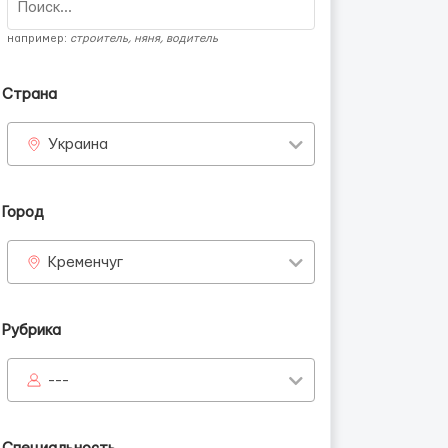
например:
строитель, няня, водитель
Страна
Украина
Город
Кременчуг
Рубрика
---