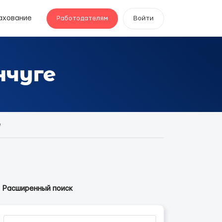
ахование
Работодателям
Войти
нчуге
е
Расширенный поиск