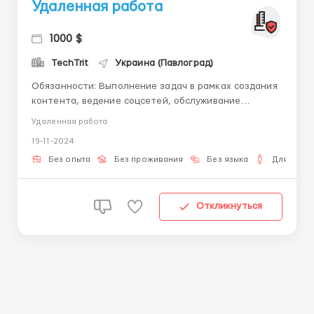
Удаленная работа
1000 $
TechTrit
Украина (Павлоград)
Обязанности: Выполнение задач в рамках создания
контента, ведение соцсетей, обслуживание
клиентов. Подготовка отчётов и анализ данных.
Удаленная работа
Взаимодействие с командой и клиентами через
19-11-2024
соцсети, чаты. Требования: Опыт работы на
аналогичной должности (желательно, но не
Без опыта
Без проживания
Без языка
Для мужч
обязательно). У...
Откликнуться