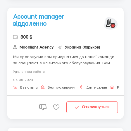
Account manager
вiддаленно
800 $
Moonlight Agency
Украина (Харьков)
Ми пропонуємо вам приєднатися до нашої команди
як спеціаліст з клієнтського обслуговування. Вам
належить забезпечувати високий рівень
Удаленная работа
обслуговування наших клієнтів, ефективно
04-06-2024
взаємодіяти з ними та оперативно реагувати на їхні
запити. Крім того, ви займатиметеся управлінням
Без опыта
Без проживания
Для мужчин
Работа
клієнтськими відносинами, ...
Откликнуться