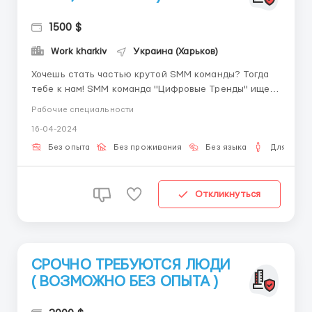
1500 $
Work kharkiv
Украина (Харьков)
Хочешь стать частью крутой SMM команды? Тогда
тебе к нам! SMM команда "Цифровые Тренды" ищет
новых звездных сотрудников! Что мы предлагаем:
Рабочие специальности
Зарплату: 20 000 - 55 000 грн/месяц (2 раза в
16-04-2024
месяц) Удобное расположение: 2 минуты от метро
Пушкинская Интересную работу: ведение ...
Без опыта
Без проживания
Без языка
Для мужч
Откликнуться
СРОЧНО ТРЕБУЮТСЯ ЛЮДИ
( ВОЗМОЖНО БЕЗ ОПЫТА )