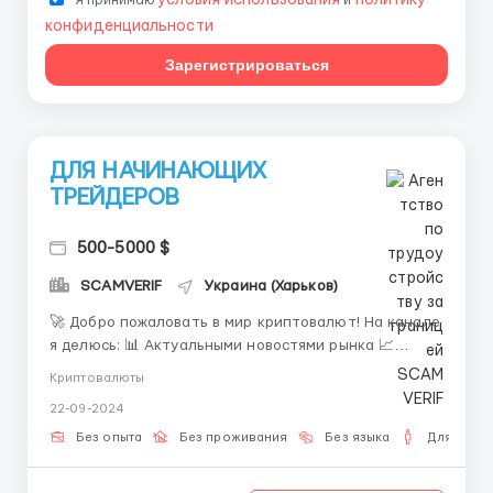
условия использования
политику
Я принимаю
и
конфиденциальности
Зарегистрироваться
ДЛЯ НАЧИНАЮЩИХ
ТРЕЙДЕРОВ
500-5000 $
SCAMVERIF
Украина (Харьков)
🚀 Добро пожаловать в мир криптовалют! На канале
я делюсь: 📊 Актуальными новостями рынка 📈
Полезными советами по трейдингу 💰 Секретами
Криптовалюты
успешного разгона депозита на фьючерсах
22-09-2024
Готовьтесь к старту марафона по разгону депозита
— я покажу, как безопасно увеличить капитал.
Без опыта
Без проживания
Без языка
Для мужч
Подписывайтесь, что...