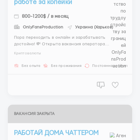
работе за копейки
800-1200$ / в месяц
OnlyFansProduction
Украина (Харьков)
Пора переходить в онлайн и зарабатывать
достойно! 💸 Открыта вакансия оператора
текстового чата. В ваши обязанности входит
Криптовалюты
общение с клиентами, обсуждение условий и
ведение простой отчетности. Все рабочие аккаунты
Без опыта
Без проживания
Постоянная работа
мы предоставляем. 💻 Доход полностью зависит от
вас (оклад + % от таргета), выплаты ...
ВАКАНСИЯ ЗАКРЫТА
РАБОТАЙ ДОМА ЧАТТЕРОМ