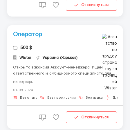
Откликнуться
Оператор
500 $
Wister
Украина (Харьков)
Открыта вакансия Аккаунт-менеджера! Ищем
ответственного и амбициозного специалиста для
работы на позиции аккаунт-менеджера в нашей
Менеджеры
компании! Обязанности: Оперативная обработка
04-09-2024
входящих сообщений клиентов. Требования:
Пунктуальность и организованность;
Без опыта
Без проживания
Без языка
Для мужч
Коммуникабельность и ум...
Откликнуться