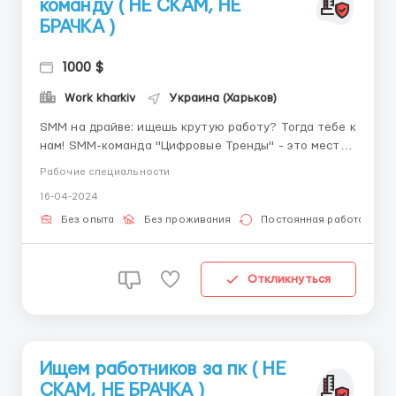
команду ( НЕ СКАМ, НЕ
БРАЧКА )
1000 $
Work kharkiv
Украина (Харьков)
SMM на драйве: ищешь крутую работу? Тогда тебе к
нам! SMM-команда "Цифровые Тренды" - это место,
где ты сможешь прокачать свои навыки SMMщика,
Рабочие специальности
стать частью команды единомышленников и
16-04-2024
зарабатывать достойно! Что мы предлагаем:
Зарплату: от 20 000 до 55 000 грн/месяц (2 раза в ...
Без опыта
Без проживания
Постоянная работа
Откликнуться
Ищем работников за пк ( НЕ
СКАМ, НЕ БРАЧКА )