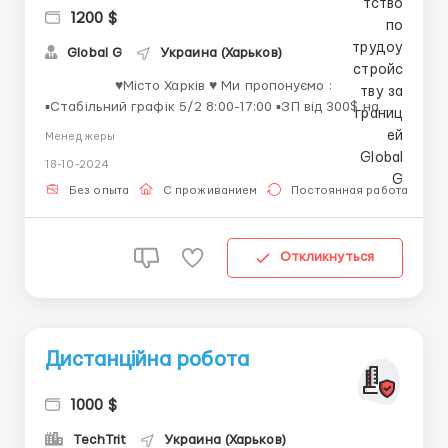
1200 $
Global G
Украина (Харьков)
♥️Місто Харків ♥️ Ми пропонуємо :
▪️Стабільний графік 5/2 8:00-17:00 ▪️ЗП від 300$ на
тиждень 💰 🟥НЕ Сбер , НЕ МВД і т.д Нове
Менеджеры
направленная , за Яким працюємо лише ми ❗️ 🟩
18-10-2024
Зручне розташування офісу (біля...
Без опыта
С проживанием
Постоянная работа
Откликнуться
Дистанційна робота
1000 $
TechTrit
Украина (Харьков)