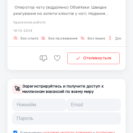
Оператор чату (віддалено) Обов'язки: Швидке
реагування на запити клієнтів у чаті. Надання
консультацій щодо продуктів і послуг компанії.
Удаленная работа
Вирішення проблем та підтримка високого рівня
18-10-2024
обслуговування. Вимоги: Досвід роботи в
обслуговуванні клієнтів буде перевагою. В...
Без опыта
Без проживания
Без языка
Для мужч
Откликнуться
Зарегистрируйтесь и получите доступ к
🚀
миллионам вакансий по всему миру