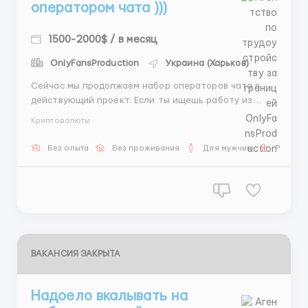
оператором чата )))
1500-2000$ / в месяц
OnlyFansProduction
Украина (Харьков)
Сейчас мы продолжаем набор операторов чата в
действующий проект. Если ты ищешь работу из
дома и хочешь иметь понятные обязанности,
Криптовалюты
стабильный график и возможность достойно
зарабатывать, обязательно ознакомься с
Без опыта
Без проживания
Для мужчин
Работа
вакансией. 🏠 Работа полностью удалённая 💬
Общение только в переписке 📚 Обучение п...
ВАКАНСИЯ ЗАКРЫТА
Надоело вкалывать на