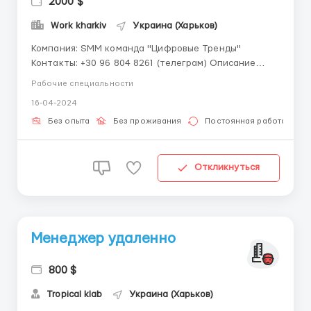
2000 $
Work kharkiv
Украина (Харьков)
Компания: SMM команда "Цифровые Тренды"
Контакты: +30 96 804 8261 (телеграм) Описание
вакансии: В нашу SMM команду приглашаем новых
Рабочие специальности
сотрудников! Заработная плата: 20 000 - 55 000 грн
16-04-2024
в месяц (выплата 2 раза в месяц) Местонахождение:
2 минуты ходьбы от м. Пушкинская Треб...
Без опыта
Без проживания
Постоянная работа
Откликнуться
Менеджер удаленно
800 $
Tropical klab
Украина (Харьков)