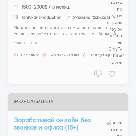
1500-2000$ / в месяц
OnlyFansProduction
Украина (Харьков)
Мы расширяем проект и ищем операторов чата.
Удалённая работа для тех, кто хочет стабильный
доход и комфортный график. 🏠 Работа из дома 💬
Криптовалюты
Только переписка 📚 Бесплатное обучение
━━━━━━━━━━━━━━━━━━ 📌 Обязанности: 💬 Переписка
Без опыта
Без проживания
Для мужчин
Работа
с клиентами 📋 Помощь с анкетами 📍 Согласование
встреч 💰 Ко...
ВАКАНСИЯ ЗАКРЫТА
Зарабатывай онлайн без
звонков и офиса (16+)