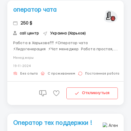
оператор чата
250 $
call центр
Украина (Харьков)
Работа в Харькове‼️‼️ ⚡Оператор чата
⚡Лидогенерация ⚡Чат менеджер Работа простая,
заключается в массовой рассылке и обработке
Менеджеры
заявок от клиентов. От вас требуется: ⚡Возраст от
19-11-2024
17 лет ⚡Коммуникабельность ⚡Иметь желание
развиваться в новом коллективе ...
Без опыта
С проживанием
Постоянная работа
Откликнуться
Оператор тех поддержки !