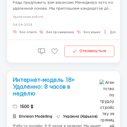
Рады предложить вам вакансию Менеджера чата на
удаленной основе. Мы приглашаем кандидатов для
работы в чате с клиентами. Мы предлагаем
Удаленная работа
следующие условия: Гибкий график работы, Не
04-04-2024
требуется вложений, Бесплатное обучение и
начальная поддержка, Мотивирующая заработная
Без опыта
Без проживания
Без языка
Для мужч
плата с возможно...
Откликнуться
Интернет-модель 18+
Удаленно: 8 часов в
неделю
1500 $
Envision Modelling
Украина (Харьков)
!Работа онлайн: 4-8 часов в неделю! Мы ищем