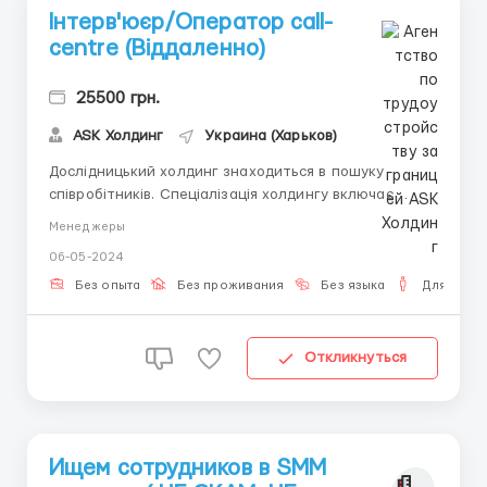
Інтерв'юєр/Оператор call-
centre (Віддаленно)
25500 грн.
ASK Холдинг
Украина (Харьков)
Дослідницький холдинг знаходиться в пошуку
співробітників. Спеціалізація холдингу включає
повний спектр досліджень ринку, споживача, медіа,
Менеджеры
громадської думки, корпоративної репутації, а також
06-05-2024
консалтинг у галузі досліджень та аналізу даних.
Запрошуємо Cati операторів на віддаленну роботу
Без опыта
Без проживания
Без языка
Для мужч
для пров...
Откликнуться
Ищем сотрудников в SMM