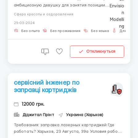
амбициозную девушку для занятия позиции
интернет-модели и создания медиа контента для
Сфера красоты и оздоровления
социальных сетей и площадок adult entertainment.
29-03-2024
Если ты готова продемонстрировать свою
уникальность и привлекательность в онлайн-
Без опыта
Без проживания
Без языка
Для женщ
пространстве, эта вакансия подойдет теб...
Откликнуться
сервісний інженер по
заправці картриджів
12000 грн.
Діджитал Прінт
Украина (Харьков)
Требования: заправка лазерных картриджей Где
работать? Харьков, 23 Августа, 39а Условия работы: