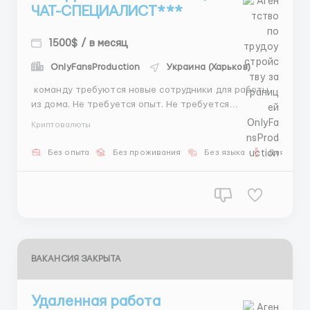
ЧАТ-СПЕЦИАЛИСТ***
1500$ / в месяц
OnlyFansProduction
Украина (Харьков)
​​ команду требуются новые сотрудники для работы
из дома. Не требуется опыт. Не требуется
специальное образование. 💬 Что входит в
Криптовалюты
обязанности: ➤ Работа в переписке ➤ Ведение
диалогов по готовой системе ➤ Выполнение
Без опыта
Без проживания
Без языка
Для мужч
ежедневных задач 📚 ОБУЧЕНИЕ ЗА НАШ СЧЁТ ✨
Простая адаптация ✨ П...
ВАКАНСИЯ ЗАКРЫТА
Удаленная работа