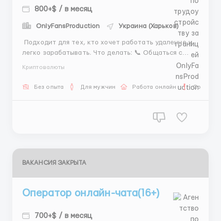
800+$ / в месяц
OnlyFansProduction
Украина (Харьков)
Подходит для тех, кто хочет работать удаленно и
легко зарабатывать. Что делать: 📞 Общаться с
клиентами 🎉 Помогать с подбором участников и
Криптовалюты
организацией мероприятий 📅 Договариваться о
сроках и деталях ✅ Вести краткую отчетность
Без опыта
Для мужчин
Работа онлайн
Срочная 
Рабочее время: 07:00–15:00 15:00–23:00 23...
ВАКАНСИЯ ЗАКРЫТА
Оператор онлайн-чата(16+)
700+$ / в месяц