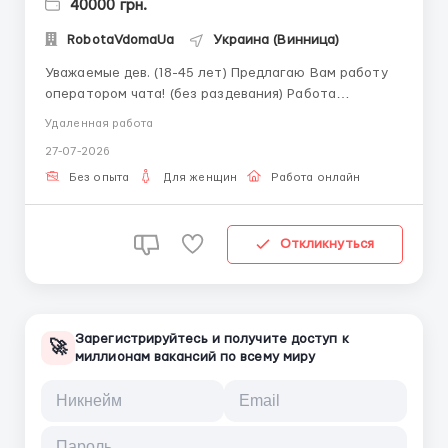
40000 грн.
RobotaVdomaUa
Украина (Винница)
Уважаемые дев. (18-45 лет) Предлагаю Вам работу
оператором чата! (без раздевания) Работа
интересная, а главное прибыльная, но для этого
Удаленная работа
нужно иметь усидчивость и творческий подход!
27-07-2026
Итак, что нужно делать? - вести переписки в
онлайн чате (c нашей стороны идет реклама на
Без опыта
Для женщин
Работа онлайн
сайте, вы только о...
Откликнуться
Зарегистрируйтесь и получите доступ к
🚀
миллионам вакансий по всему миру