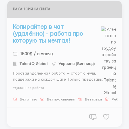
ВАКАНСИЯ ЗАКРЫТА
Копирайтер в чат
(удалённо) - работа про
которую ты мечтал!
1500$ / в месяц
TalentQ Global
Украина (Винница)
Простая удалённая работа — старт с нуля,
поддержка на каждом шаге Только представь: ты
работаешь из дома, в удобное для себя время, без
Удаленная работа
начальства, без поездок в офис. Хочешь начать? Мы
всё объясним, покажем и будем на связи с первого
Без опыта
Без проживания
Без языка
Работа о
дня! Это не сложная работа, не сетевой маркетинг
и не ...