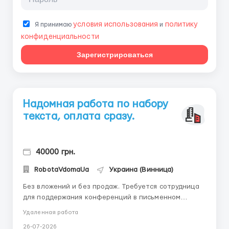
условия использования
политику
Я принимаю
и
конфиденциальности
Зарегистрироваться
Надомная работа по набору
текста, оплата сразу.
40000 грн.
RobotaVdomaUa
Украина (Винница)
Без вложений и без продаж. Требуется сотрудница
для поддержания конференций в письменном
режиме. Пол- женский Возраст 18-45 лет
Удаленная работа
Усидчивость Собственный ПК или ноут. За
26-07-2026