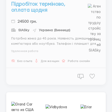
Підробіток терміново,
оплата щодня
24500 грн.
SIASky
Украина (Винница)
Потрібна жінка до 45 років. Наявність домашнього
комп'ютера або ноутбука. Телефон і планшет для
роботи не підходять. Консультування, підтримка і
Удаленная работа
онлайн спілкування з клієнтами компанії.
Безкоштовне навчання. Заявки приймаються, тільки
Без опыта
Для женщин
Работа онлайн
- пишіть в telegram + 38(068) 584-84-08 ...