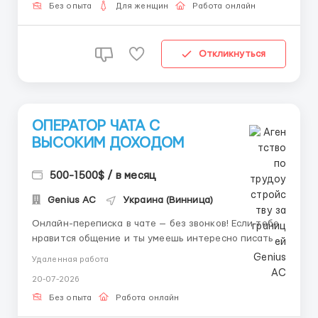
Бесплатное обучение. С удовольствием отвечу на
Без опыта
Для женщин
Работа онлайн
все вопросы, ...
Откликнуться
ОПЕРАТОР ЧАТА С
ВЫСОКИМ ДОХОДОМ
500-1500$ / в месяц
Genius AС
Украина (Винница)
Онлайн-переписка в чате — без звонков! Если тебе
нравится общение и ты умеешь интересно писать —
эта работа тебе подойдёт. Что нужно: — вести
Удаленная работа
переписки на английском (можно с переводчиком); —
20-07-2026
быть вовлечённым, поддерживать интерес.
Требования: — базовые н...
Без опыта
Работа онлайн