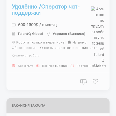
Удалённо /Оператор чат-
поддержки
600-1300$ / в месяц
TalentQ Global
Украина (Винница)
💬 Работа только в переписке | 🏠 Из дома
Обязанности: — Ответы клиентам в онлайн-чате; —
Консультация по вопросам сервиса; — Обработка
Удаленная работа
входящих сообщений. Требования: грамотность, ПК/
ноутбук, стабильный интернет. Условия: удобный
Без опыта
Без проживания
Постоянная работа
график, обучение, своевременные вып...
ВАКАНСИЯ ЗАКРЫТА