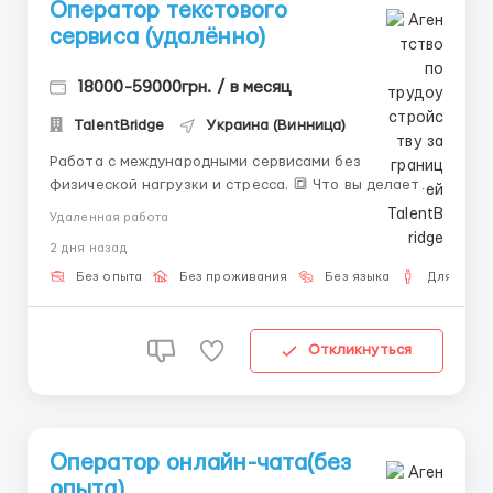
Оператор текстового
сервиса (удалённо)
18000-59000грн. / в месяц
TalentBridge
Украина (Винница)
Работа с международными сервисами без
физической нагрузки и стресса. 🔳 Что вы делаете: •
Общаетесь с пользователями в чатах; •
Удаленная работа
Поддерживаете диалог по инструкциям; •
2 дня назад
Своевременно отвечаете на входящие сообщения.
🔳 Что нужно иметь: • Компьютер; • Интернет без п...
Без опыта
Без проживания
Без языка
Для мужч
Откликнуться
Оператор онлайн-чата(без
опыта)