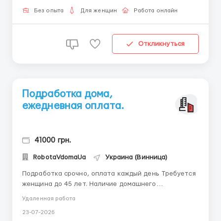
подробностями пишите в telegram +38(068) 584 84
08 @robotaUAdoma ...
Без опыта
Для женщин
Работа онлайн
Откликнуться
Подработка дома,
ежедневная оплата.
41000 грн.
RobotaVdomaUa
Украина (Винница)
Подработка срочно, оплата каждый день Требуется
женщина до 45 лет. Наличие домашнего
компьютера или ноутбука. Телефон и планшет для
Удаленная работа
работы не подходят. Консультирование, поддержка
23-07-2026
и онлайн общение с клиентами компании.