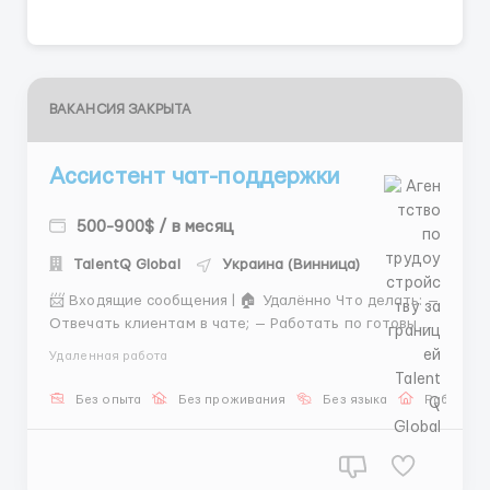
ВАКАНСИЯ ЗАКРЫТА
Ассистент чат-поддержки
500-900$ / в месяц
TalentQ Global
Украина (Винница)
📨 Входящие сообщения | 🏠 Удалённо Что делать: —
Отвечать клиентам в чате; — Работать по готовым
шаблонам; — Поддерживать вежливый диалог. 💡
Удаленная работа
Обучение и карьерный рост. Telegram: @Man_Reccc
...
Без опыта
Без проживания
Без языка
Работа о