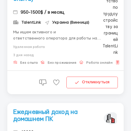
950-1500$ / в месяц
TalentLink
Украина (Винница)
Мы ищем активного и
ответственного оператора для работы на
удаленной основе! Если у вас есть компьютер или
Удаленная работа
ноутбук и желание работать в динамичной среде,
3 дня назад
мы будем рады видеть вас в нашей команде. Ваша
основная задача — составление писем,
Без опыта
Без проживания
Работа онлайн
Для 
приглашений в чат и отправка автоматизирова...
Откликнуться
Ежедневный доход на
домашнем ПК