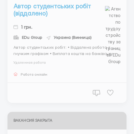
Автор студентських робіт
(віддалено)
1 грн.
EDu Group
Украина (Винница)
Автор студентських робіт: • Віддалена робота з
гнучким графіком • Виплата коштів на банківську
картку • Вимоги: вища освіта, виконання тестового
Удаленная работа
завдання. Завдання з деяких дисциплін доступні без
закінченої ВО. Детальніше: ...
Работа онлайн
ВАКАНСИЯ ЗАКРЫТА