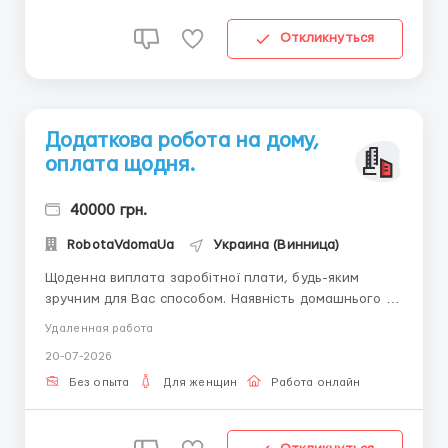
Откликнуться
Додаткова робота на дому,
оплата щодня.
40000 грн.
RobotaVdomaUa
Украина (Винница)
Щоденна виплата заробітної плати, будь-яким
зручним для Вас способом. Наявність домашнього ПК
або ноутбука, доступ до мережі інтернет. Без
Удаленная работа
вкладень і без продажів. Потрібно дівчина / жінка до
20-07-2026
45 років. Вакансія підійде як основний, так і
додатковий заробіток. Написання...
Без опыта
Для женщин
Работа онлайн