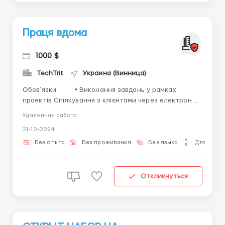
Праця вдома
1000 $
TechTrit
Украина (Винница)
Обовʼязки • Виконання завдань у рамках
проектів Спілкування з клієнтами через електронну
пошту та месенджери Підготовка звітності та
Удаленная работа
документів Участь у командних онлайн-зустрічах
21-10-2024
Вимоги: Досвід роботи в аналогічній сфері бажаний
Вміння прац...
Без опыта
Без проживания
Без языка
Для мужч
Откликнуться