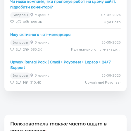
Чи може компанія, яка пропонує робот на цьому сайті,
підробити коментарі?
Вопросы
Украина
06-02-2026
2
0
695.3K
Olya Pozo
Ищу активного чат-менеджера
Вопросы
Украина
25-05-2026
3
2
685.2K
Ищу активного чат-менеджера
Upwork Rental Pack | Gmail • Payoneer • Laptop • 24/7
Support
Вопросы
Украина
26-08-2025
2
1
310.4K
Upwork and Payoneer
Пользователи также часто ищут в
этих городах
: