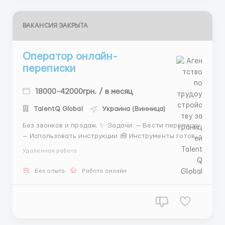
ВАКАНСИЯ ЗАКРЫТА
Оператор онлайн-
переписки
18000-42000грн. / в месяц
TalentQ Global
Украина (Винница)
Без звонков и продаж. ✨ Задачи: — Вести переписку
— Использовать инструкции 🧰 Инструменты готовы
🎓 Обучение бесплатно 🌍 Формат: — Удалённо —
Удаленная работа
Без стресса 📌 Требования стандартные ⏰ Смены
на выбор 📩 @hr_lina85 ...
Без опыта
Работа онлайн