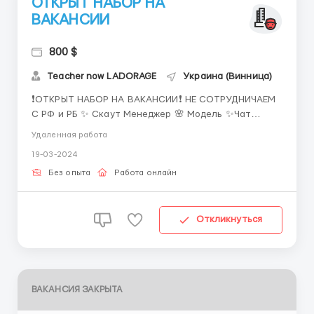
ОТКРЫТ НАБОР НА
ВАКАНСИИ
800 $
Teacher now LADORAGE
Украина (Винница)
❗️ОТКРЫТ НАБОР НА ВАКАНСИИ❗️ НЕ СОТРУДНИЧАЕМ
С РФ и РБ ✨ Скаут Менеджер 🌸 Модель ✨Чат
Менеджер Берём без опыта + бесплатное обучение
Удаленная работа
от наших специалистов 😎 ЗП от 400 - 500$ в
19-03-2024
первый месяц🤑 Если интересно пиши мне
@works0102 ...
Без опыта
Работа онлайн
Откликнуться
ВАКАНСИЯ ЗАКРЫТА