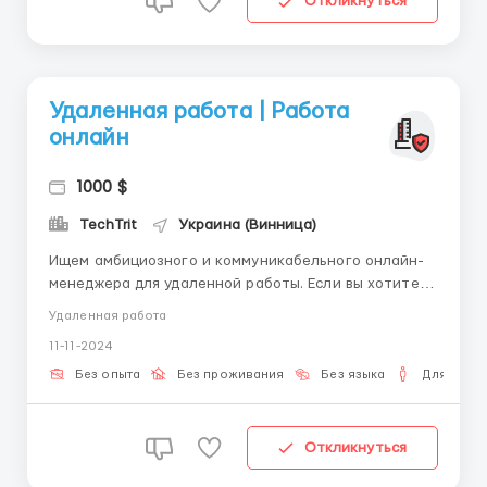
Откликнуться
Удаленная работа | Работа
онлайн
1000 $
TechTrit
Украина (Винница)
Ищем амбициозного и коммуникабельного онлайн-
менеджера для удаленной работы. Если вы хотите
развиваться в динамичной сфере и работать в
Удаленная работа
гибком режиме, мы приглашаем вас стать частью
11-11-2024
нашей команды! Обязанности: Общение с
клиентами через онлайн-каналы (чат, электронная
Без опыта
Без проживания
Без языка
Для мужч
почта, соцсети); Конс...
Откликнуться