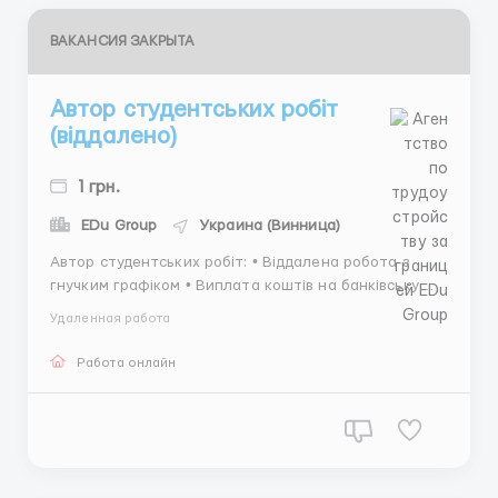
ВАКАНСИЯ ЗАКРЫТА
Автор студентських робіт
(віддалено)
1 грн.
EDu Group
Украина (Винница)
Автор студентських робіт: • Віддалена робота з
гнучким графіком • Виплата коштів на банківську
картку • Вимоги: вища освіта, виконання тестового
Удаленная работа
завдання. Завдання з деяких дисциплін доступні без
закінченої ВО. Дізнатися більше та заповнити
Работа онлайн
анкету для початку роботи: ...