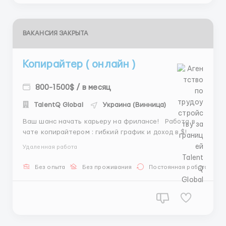
ВАКАНСИЯ ЗАКРЫТА
Копирайтер ( онлайн )
800-1500$ / в месяц
TalentQ Global
Украина (Винница)
Ваш шанс начать карьеру на фрилансе! Работа в
чате копирайтером : гибкий график и доход в $!
Ищете возможность работать онлайн? Вакансия
Удаленная работа
"Копирайтер (онлайн)" — это идеальный старт!
Гибкий график (утренние,дневные или ночные
Без опыта
Без проживания
Постоянная работа
смены) Хотите попробовать? ...