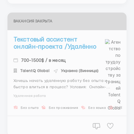
ВАКАНСИЯ ЗАКРЫТА
Текстовый ассистент
онлайн-проекта /Удалённо
700-1500$ / в месяц
TalentQ Global
Украина (Винница)
Хочешь начать удалённую работу без опыта и
быстро влиться в процесс? Условия: Онлайн-
формат Доход в валюте Аванс через 14 дней
Удаленная работа
Требования: Грамотность Наличие ПК/ноутбука
Обязанности: Подготовка и отправка сообщений
Без опыта
Без проживания
Без языка
Работа о
Общение в чатах ...