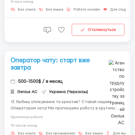
4 часа назад
50% 📌 Необхідно: — Комп'ютер — Англійська від A2 &...
Без опыта
Без языка
Работа онлайн
Для студенто
Откликнуться
Оператор чату: старт вже
завтра
500-1500$ / в месяц
Genius AС
Украина (Черкассы)
🎨 Любиш спілкування та креатив? Ставай нашим
Оператором чату! Ми пропонуємо роботу в крутому
середовищі, де цінують твою особистість. Ніякого
Удаленная работа
стресу та «холодних» дзвінків — тільки цікаве
18 часов назад
листування. Вимоги до тебе: Мати під рукою ноутбук чи
ПК зі стабільним інтернет...
Без опыта
Без проживания
Без языка
Для мужчин