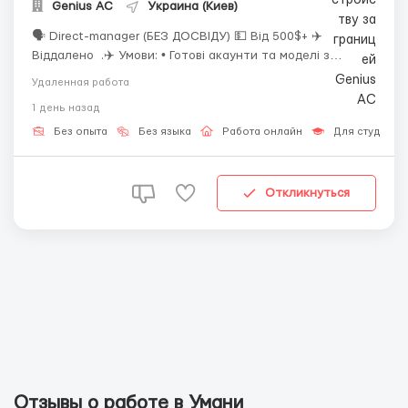
Genius AС
Украина (Киев)
🗣 Direct-manager (БЕЗ ДОСВІДУ) 💵 Від 500$+ ✈️
Віддалено .✈️ Умови: • Готові акаунти та моделі з
активною базою клієнтів • Повне навчання з нуля та
Удаленная работа
спеціальні інструменти для роботи • Підтримка адміна
1 день назад
та команди • Стабільний графік у зручні зміни: 23...
Без опыта
Без языка
Работа онлайн
Для студенто
Откликнуться
Отзывы о работе в Умани