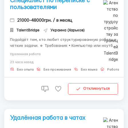
Специалист по переписке с
пользователями
21000-48000грн. / в месяц
TalentBridge
Украина (Харьков)
Подойдёт тем, кто любит структурированную работу и
чёткие задачи. 🔹 Требования: • Компьютер или ноутбук;
• Стабильный интернет; • Уверенный пользователь ПК; •
Удаленная работа
Грамотная письменная речь; • Внимательность к
23 часа назад
деталям. 🔹 Обязанности: • Общение с пользователям...
Без опыта
Без проживания
Без языка
Работа онл
Откликнуться
Удалённая работа в чатах