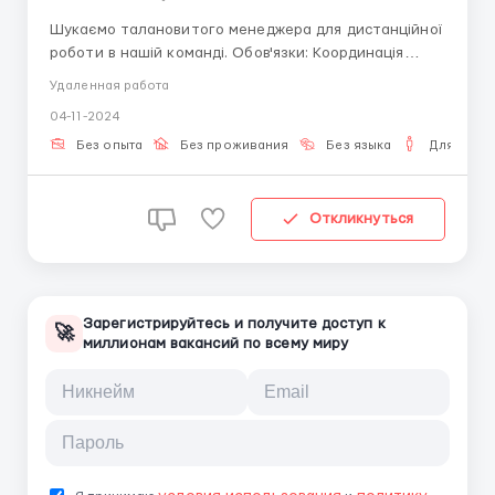
Шукаємо талановитого менеджера для дистанційної
роботи в нашій команді. Обов'язки: Координація
проектів та роботи команди. Взаємодія з клієнтами
Удаленная работа
та партнерами. Підготовка та аналіз звітності.
04-11-2024
Управління дедлайнами та ресурсами. Вимоги:
Впевнений користувач ПК та онлайн-...
Без опыта
Без проживания
Без языка
Для мужч
Откликнуться
Зарегистрируйтесь и получите доступ к
🚀
миллионам вакансий по всему миру