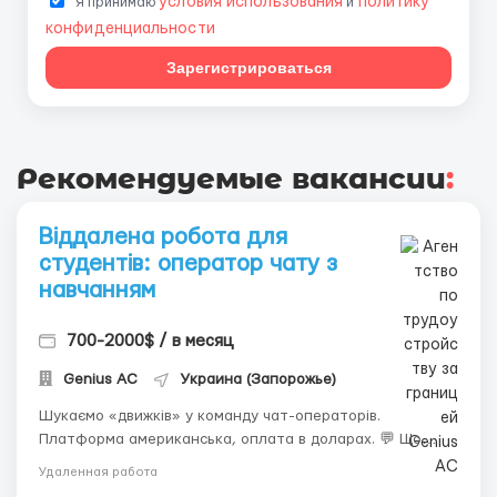
условия использования
политику
Я принимаю
и
конфиденциальности
Зарегистрироваться
Рекомендуемые вакансии
:
Віддалена робота для
студентів: оператор чату з
навчанням
700-2000$ / в месяц
Genius AС
Украина (Запорожье)
Шукаємо «движків» у команду чат-операторів.
Платформа американська, оплата в доларах. 💬 Що
робиш: — Ведеш переписку англійською (текст) —
Удаленная работа
Спілкуєшся від імені дівчини — Отримуєш відсоток 40–