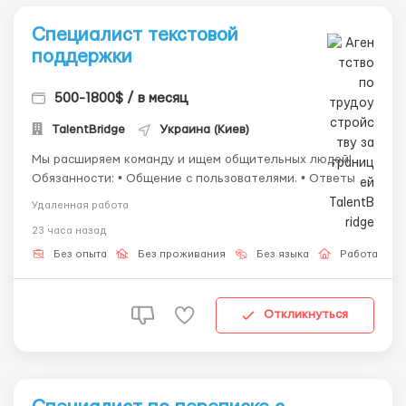
Специалист текстовой
поддержки
500-1800$ / в месяц
TalentBridge
Украина (Киев)
Мы расширяем команду и ищем общительных людей!
Обязанности: • Общение с пользователями. • Ответы на
сообщения. • Помощь в решении простых вопросов. •
Удаленная работа
Поддержание качественного сервиса. Что мы
23 часа назад
предлагаем: 💰 Своевременную оплату. 🏠 Полностью
удалённую работу. 📅 Гибкий ...
Без опыта
Без проживания
Без языка
Работа онл
Откликнуться