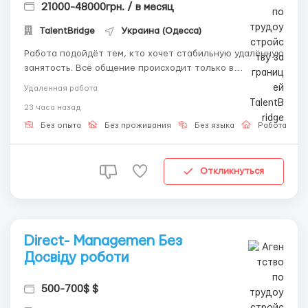
21000-48000грн. / в месяц
TalentBridge
Украина (Одесса)
Работа подойдёт тем, кто хочет стабильную удалённую
занятость. Всё общение происходит только в
текстовом формате. ✨ Ваши задачи: — Общение с
Удаленная работа
пользователями в чате — Использование готовых
23 часа назад
сообщений — Поддержание активности профиля —
Работа в удобной системе 🎓 Мы...
Без опыта
Без проживания
Без языка
Работа онл
Откликнуться
Direct- Managemen Без
Досвіду роботи
500-700$ $