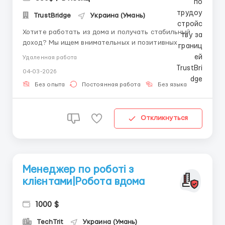
TrustBridge
Украина (Умань)
Хотите работать из дома и получать стабильный
доход? Мы ищем внимательных и позитивных
сотрудников для удалённой работы с клиентами.
Удаленная работа
Что нужно: Наличие ПК или ноутбука; Грамотная
04-03-2026
речь и коммуникабельность; Готовность учиться
новому. Что делать: Обрабатыв...
Без опыта
Постоянная работа
Без языка
Откликнуться
Менеджер по роботі з
клієнтами|Робота вдома
1000 $
TechTrit
Украина (Умань)