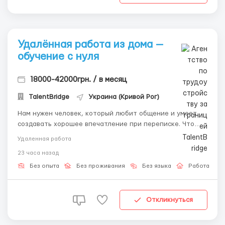
Удалённая работа из дома —
обучение с нуля
18000-42000грн. / в месяц
TalentBridge
Украина (Кривой Рог)
Нам нужен человек, который любит общение и умеет
создавать хорошее впечатление при переписке. Что
делать: • Общаться с посетителями платформы. •
Удаленная работа
Отвечать на сообщения. • Помогать пользователям с
23 часа назад
возникающими вопросами. • Выполнять небольшие
задания в рамках проекта. Пре...
Без опыта
Без проживания
Без языка
Работа онл
Откликнуться