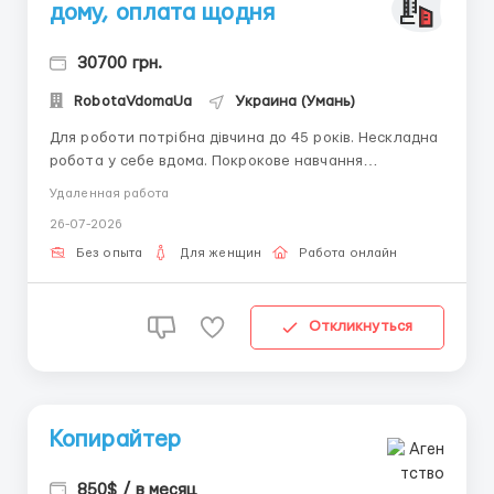
дому, оплата щодня
30700 грн.
RobotaVdomaUa
Украина (Умань)
Для роботи потрібна дівчина до 45 років. Нескладна
робота у себе вдома. Покрокове навчання
надається. Не за що платити не потрібно. Наявність
Удаленная работа
ноутбука або комп'ютера обов'язково. Графік роботи
26-07-2026
договірний. Для отримання детальної інформації
пишіть в telegram + 38068 584 84 08 @robo...
Без опыта
Для женщин
Работа онлайн
Откликнуться
Копирайтер
850$ / в месяц