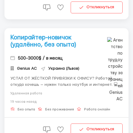
Откликнуться
Копирайтер-новичок
(удалённо, без опыта)
500-3000$ / в месяц
Genius AС
Украина (Львов)
УСТАЛ ОТ ЖЁСТКОЙ ПРИВЯЗКИ К ОФИСУ? Работай
откуда хочешь — нужен только ноутбук и интернет. 💻
Наша компания работает с соцсетями. Если ты хочешь
Удаленная работа
писать тексты или уже умеешь это делать — хороший
19 часов назад
заработок не заставит себя ждать! Обучаем, помогаем
влиться в процесс и поддерживаем...
Без опыта
Без проживания
Работа онлайн
Откликнуться