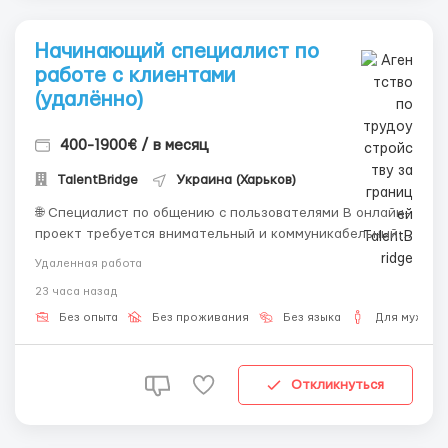
Начинающий специалист по
работе с клиентами
(удалённо)
400-1900€ / в месяц
TalentBridge
Украина (Харьков)
🌐 Специалист по общению с пользователями В онлайн-
проект требуется внимательный и коммуникабельный
сотрудник. Что входит в работу: • Общение с
Удаленная работа
пользователями в переписке. • Ответы на вопросы и
23 часа назад
помощь с информацией. • Поддержание приятной
атмосферы в чате. • Выполнение п...
Без опыта
Без проживания
Без языка
Для мужчин
Откликнуться