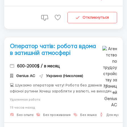
Откликнуться
Оператор чатів: робота вдома
в затишній атмосфері
600-2000$ / в месяц
Genius AС
Украина (Николаев)
💻 Шукаємо операторів чату! Робота без дзвінків та
офісної рутини Хочеш заробляти у валюті, не виходячи з
дому? Ми пропонуємо просту та цікаву роботу —
Удаленная работа
ведення текстових діалогів англійською мовою. Для
19 часов назад
роботи тобі знадобиться: Власний ноутбук або ПК (це
обов'язкова умова); ...
Без опыта
Без проживания
Без языка
Для мужчин