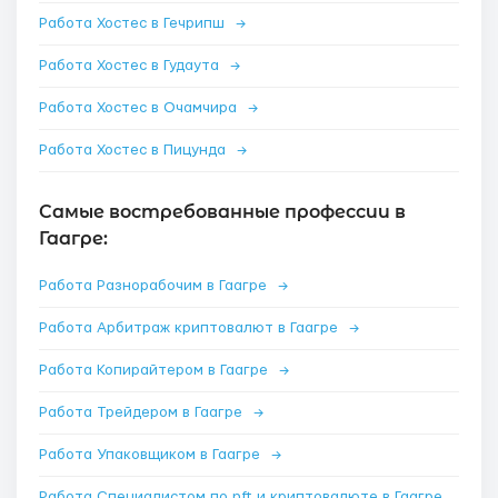
Работа Хостес в Гечрипш
→
Работа Хостес в Гудаута
→
Работа Хостес в Очамчира
→
Работа Хостес в Пицунда
→
Самые востребованные профессии в
Гаагре:
Работа Разнорабочим в Гаагре
→
Работа Арбитраж криптовалют в Гаагре
→
Работа Копирайтером в Гаагре
→
Работа Трейдером в Гаагре
→
Работа Упаковщиком в Гаагре
→
Работа Специалистом по nft и криптовалюте в Гаагре
→