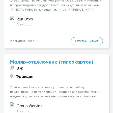
🤝 Бесплатная вакансия! Tелефон +37063970889, 🔎 Работник
на производство продуктов питания из курицы и шашлыков.
📍 МЕСТО РАБОТЫ: г. Кеаданяй, Литва 📌 ТРЕБОВАНИЯ: -
Женщины и Мужчины возраст 18-60 лет - опыт работы НЕ
нужен 📆 ГРАФИК РАБОТЫ: - ПН по ВС, выходные плавающие
RBK Litva
&n...
Агентство
Откликнуться
2 секунды назад
Маляр-отделочник (гипсокартон)
13 €
Франция
Требования: Наша компания устраивает на работу
исключительно на условиях командировки с документом A1,
подтверждающим сохранение социального и налогового
статуса в стране проживания во время работы в ЕС.Документ
A1 могут получить граждане стран с упрощенным доступом к
Group Working
рынку труда ЕС (Укра...
Агентство