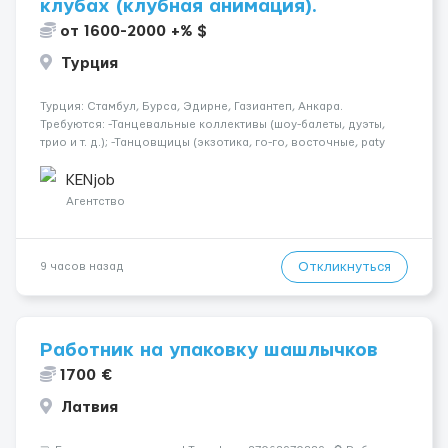
клубах (клубная анимация).
от 1600-2000 +% $
Турция
Турция: Стамбул, Бурса, Эдирне, Газиантеп, Анкара.
Требуются: -Танцевальные коллективы (шоу-балеты, дуэты,
трио и т. д.); -Танцовщицы (экзотика, го-го, восточные, paty
girls, и т. д.); -Вокалистки (эстрадный репертуар на разных
языках); -Гимнастки; -Работницы хостесc в кл...
KENjob
Агентство
Откликнуться
9 часов назад
Работник на упаковку шашлычков
1700 €
Латвия