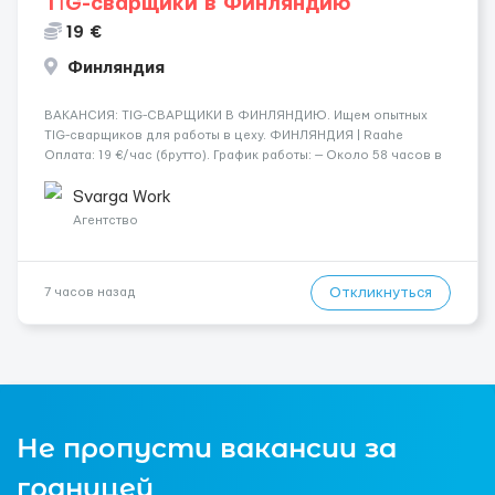
TİG-сварщики в Финляндию
19 €
Финляндия
​​ВАКАНСИЯ: TIG-СВАРЩИКИ В ФИНЛЯНДИЮ. Ищем опытных
TIG-сварщиков для работы в цеху. ФИНЛЯНДИЯ | Raahe
Оплата: 19 €/час (брутто). График работы: — Около 58 часов в
неделю гарантированно. — Возможны дополнительные
переработки. Дата начала: — Как можно скорее....
Svarga Work
Агентство
Откликнуться
7 часов назад
Не пропусти вакансии за
границей