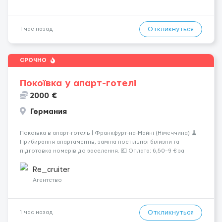
Откликнуться
1 час назад
СРОЧНО
Покоївка у апарт-готелі
2000 €
Германия
Покоївка в апарт-готель | Франкфурт-на-Майні (Німеччина) 🧹
Прибирання апартаментів, заміна постільної білизни та
підготовка номерів до заселення. 💶 Оплата: 6,50–9 € за
номер, під час стажування — 8 €/год. Середній дохід —
близько 2000 € на місяць (після вирахув...
Re_cruiter
Агентство
Откликнуться
1 час назад