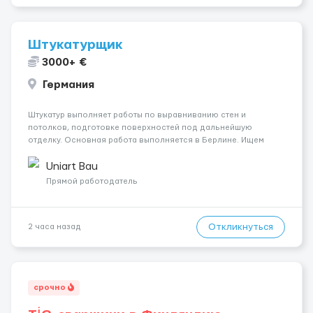
Штукатурщик
3000+ €
Германия
Штукатур выполняет работы по выравниванию стен и
потолков, подготовке поверхностей под дальнейшую
отделку. Основная работа выполняется в Берлине. Ищем
профессионалов на месте, приглашения делаем только для
специалистов с подтверждённым опытом и портфолио.
Uniart Bau
Обязанности Подготовка оснований ...
Прямой работодатель
Откликнуться
2 часа назад
срочно