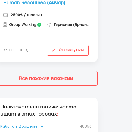
Human Resources (Айчар)
2500€ / в месяц
Group Working
Германия (Эрланген)
Откликнуться
8 часов назад
Все похожие вакансии
Пользователи также часто
ищут в этих городах
:
Работа в Вроцлаве
→
48850