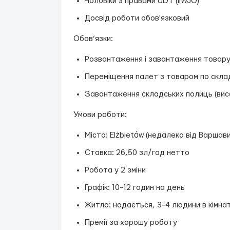
Чоловіки з правами UDT (IIWJO)
Досвід роботи обов'язковий
Обов’язки:
Розвантаження і завантаження товару
Переміщення палет з товаром по скла
Завантаження складських полиць (висо
Умови роботи:
Місто: Elżbietów (недалеко від Варшави
Ставка: 26,50 зл/год нетто
Робота у 2 зміни
Графік: 10-12 годин на день
Житло: надається, 3-4 людини в кімнат
Премії за хорошу роботу