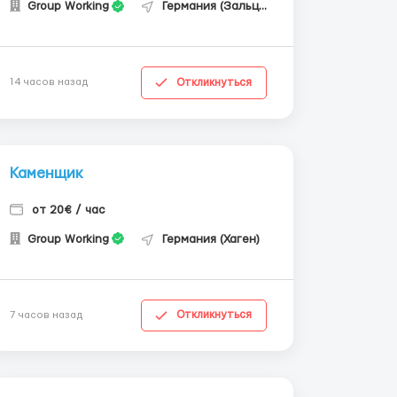
Group Working
Германия (Зальцгиттер)
Откликнуться
14 часов назад
Каменщик
от 20€ / час
Group Working
Германия (Хаген)
Откликнуться
7 часов назад