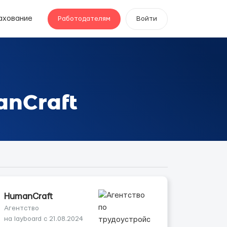
ахование
Работодателям
Войти
anCraft
HumanCraft
Агентство
на layboard с 21.08.2024