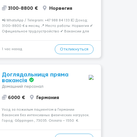
3100-8800 €
Норвегия
📲 WhatsApp / Telegram: +47 988 84 133 💶 Доход:
3100–8800 € в месяц 📍 Место работы: Норвегия ✔
Официальное трудоустройство ✔ Вакансии для
мужчин, женщин и семейных пар ✔ Возможно без
опыта работы ✔ Предоставляется жильё ✔
Помощь с оформлением рабочей визы D и ВНЖ 📅
Откликнуться
1 час назад
Идёт приём...
Доглядальниця пряма
вакансія
Домашний персонал
6000 €
Германия
Уход за пожилым пациентом в Германии
Вакансия без интенсивных физических нагрузок.
Город: Göppingen , 73035. Оплата — 1550 €.
Подопечный: за чоловіком. Мобильность:
Мобільний. Психологическое состояние: