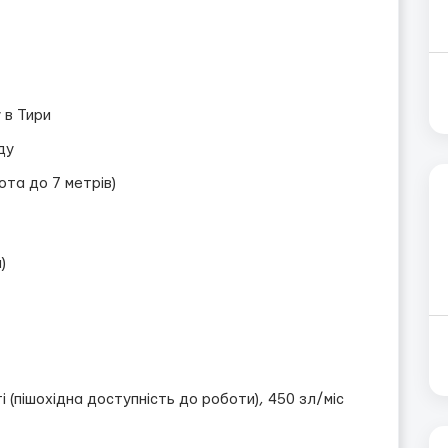
 в Тири
ду
та до 7 метрів)
)
і (пішохідна доступність до роботи), 450 зл/міс