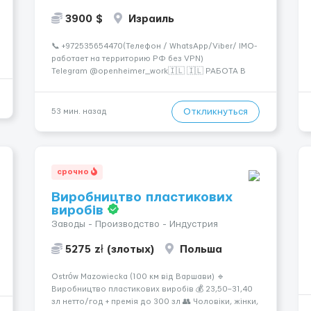
3900 $
Израиль
📞 +972535654470(Телефон / WhatsApp/Viber/ IMO-
работает на территорию РФ без VPN)
Telegram @openheimer_work🇮🇱 🇮🇱 РАБОТА В
ИЗРАИЛЕ (ЛЕГАЛЬНО) Трудоустройство, питание и
жильё предоставляются БЕСПЛАТНО. Хотите жить
в развитой и цивилизованной стране? Хотите
Откликнуться
53 мин. назад
получать досто...
срочно
Виробництво пластикових
виробів
Заводы - Производство - Индустрия
5275 zł (злотых)
Польша
Ostrów Mazowiecka (100 км від Варшави) 🔹
Виробництво пластикових виробів 💰 23,50–31,40
зл нетто/год + премія до 300 зл 👥 Чоловіки, жінки,