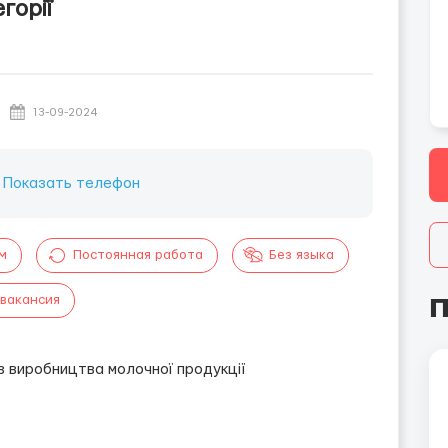
горії
13-09-2024
:
Показать телефон
м
Постоянная работа
Без языка
П
 вакансия
з виробництва молочної продукції