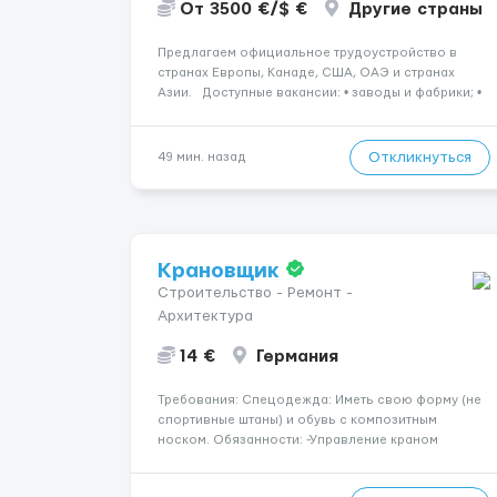
От 3500 €/$ €
Другие страны
Предлагаем официальное трудоустройство в
странах Европы, Канаде, США, ОАЭ и странах
Азии. Доступные вакансии: • заводы и фабрики; •
производственные предприятия; • нефтяные
платформы; • краболовные суда; • водители
(различные категории); •...
Откликнуться
49 мин. назад
Крановщик
Строительство - Ремонт -
Архитектура
14 €
Германия
Требования: Спецодежда: Иметь свою форму (не
спортивные штаны) и обувь с композитным
носком. Обязанности: -Управление краном
-Выполнение подъемно-транспортных работ на
строительных объектах, -Соблюдение правил и