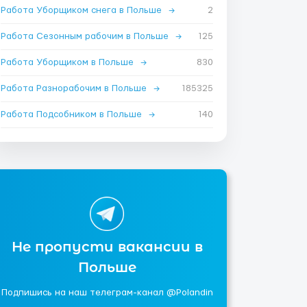
Работа Уборщиком снега в Польше
→
2
Работа Сезонным рабочим в Польше
→
125
Работа Уборщиком в Польше
→
830
Работа Разнорабочим в Польше
→
185325
Работа Подсобником в Польше
→
140
Не пропусти вакансии в
Польше
Подпишись на наш телеграм-канал @Polandin