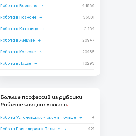
Работа в Варшаве
→
44569
Работа в Познане
→
36581
Работа в Катовице
→
21134
Работа в Жешуве
→
20947
Работа в Кракове
→
20485
Работа в Лодзе
→
18293
Больше профессий из рубрики
Рабочие специальности
:
Работа Установщиком окон в Польше
→
14
Работа Бригадиром в Польше
→
421