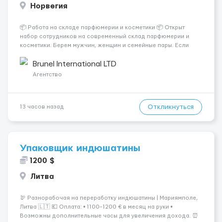
Норвегия
📦 Работа на складе парфюмерии и косметики 📦 Открыт
набор сотрудников на современный склад парфюмерии и
косметики. Берем мужчин, женщин и семейные пары. Если
раньше на складе не работали — ничего страшного, всему
обучают уже после приезда. Работа не тяжелая. Нужно
Brunel International LTD
собирать заказы, сортиро...
Агентство
Откликнуться
13 часов назад
Упаковщик индюшатины
1200 $
Литва
🦃 Разнорабочая на переработку индюшатины | Мариямполе,
Литва 🇱🇹 💶 Оплата: • 1100–1200 € в месяц на руки •
Возможны дополнительные часы для увеличения дохода. ⏰