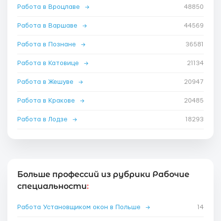
Работа в Вроцлаве
→
48850
Работа в Варшаве
→
44569
Работа в Познане
→
36581
Работа в Катовице
→
21134
Работа в Жешуве
→
20947
Работа в Кракове
→
20485
Работа в Лодзе
→
18293
Больше профессий из рубрики Рабочие
специальности
:
Работа Установщиком окон в Польше
→
14