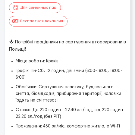
Для семейных пар
Бесплатная вакансия
🌟 Потрібні працівники на сортування вторсировини в
Польщі!
Місце роботи: Краків
Графік: Пн-Сб, 12 годин, дві зміни (6:00-18:00, 18:00-
6:00)
Обов'язки: Сортування пластику, будівельного
сміття, біовідходів; прибирання території; чоловіки
їздять на сміттєвозі
Ставка: До 220 годин - 22.40 зл./год, від 220 годин -
23.20 зл./год (без PIT)
Проживання: 450 зл/міс, комфортне житло, є Wi-Fi