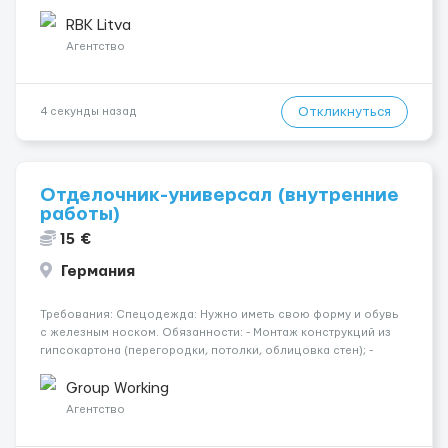
График работы: • 200–240 часов в месяц • Работа в 2 смены: —
с 06:00 (иногда с 07:00...
RBK Litva
Агентство
Откликнуться
4 секунды назад
Отделочник-универсал (внутренние
работы)
15 €
Германия
Требования: Спецодежда: Нужно иметь свою форму и обувь
с железным носком. Обязанности: - Монтаж конструкций из
гипсокартона (перегородки, потолки, облицовка стен); -
Подготовка поверхностей под отделку; - Выполнение
малярных работ (шпатлевка, грунтовка, покраска); -
Group Working
Штукатурные работы ...
Агентство