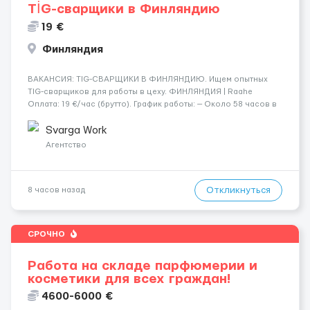
TİG-сварщики в Финляндию
19 €
Финляндия
​​ВАКАНСИЯ: TIG-СВАРЩИКИ В ФИНЛЯНДИЮ. Ищем опытных
TIG-сварщиков для работы в цеху. ФИНЛЯНДИЯ | Raahe
Оплата: 19 €/час (брутто). График работы: — Около 58 часов в
неделю гарантированно. — Возможны дополнительные
переработки. Дата начала: — Как можно скорее....
Svarga Work
Агентство
Откликнуться
8 часов назад
СРОЧНО
Работа на складе парфюмерии и
косметики для всех граждан!
4600-6000 €