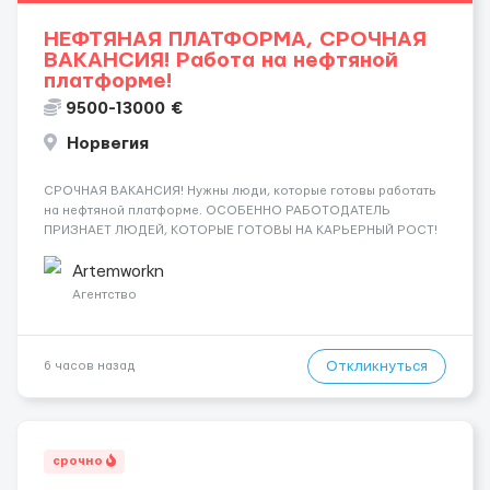
НЕФТЯНАЯ ПЛАТФОРМА, СРОЧНАЯ
ВАКАНСИЯ! Работа на нефтяной
платформе!
9500-13000 €
Норвегия
СРОЧНАЯ ВАКАНСИЯ! Нужны люди, которые готовы работать
на нефтяной платформе. ОСОБЕННО РАБОТОДАТЕЛЬ
ПРИЗНАЕТ ЛЮДЕЙ, КОТОРЫЕ ГОТОВЫ НА КАРЬЕРНЫЙ РОСТ!
ДАЮТ БЕСПЛАТНУЮ ВОЗМОЖНОСТЬ ОБУЧАТЬСЯ. Помощник
сварщика, Помощник механика ( стыковка метала, зачистка
Artemworkn
метала, подготовка рабочего места и т....
Агентство
Откликнуться
6 часов назад
срочно