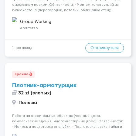
с железным носком. Обязанности: - Монтаж конструкций из
гипсокартона (перегородки, потолки, облицовка стен); -
Подготовка поверхностей под отделку; - Выполнение
малярных работ (шпатлевка, грунтовка, покраска); -
Group Working
Штукатурные работы ...
Агентство
Откликнуться
1 час назад
срочно
Плотник-арматурщик
32 zł (злотых)
Польша
Работа на строительных объектах (частные дома,
коммерческие здания, многоквартирные дома). Обязанности:
- Монтаж и подготовка опалубки. - Подготовка, резка, гибка и
монтаж арматуры согласно технической документации. -