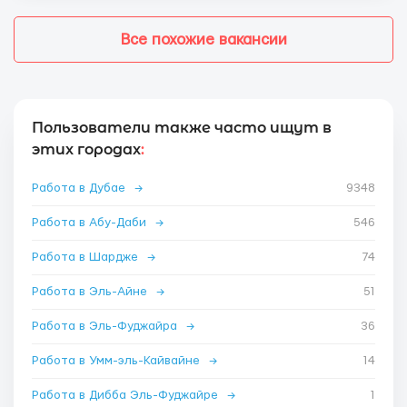
Все похожие вакансии
Пользователи также часто ищут в
этих городах
:
Работа в Дубае
→
9348
Работа в Абу-Даби
→
546
Работа в Шардже
→
74
Работа в Эль-Айне
→
51
Работа в Эль-Фуджайра
→
36
Работа в Умм-эль-Кайвайне
→
14
Работа в Дибба Эль-Фуджайре
→
1