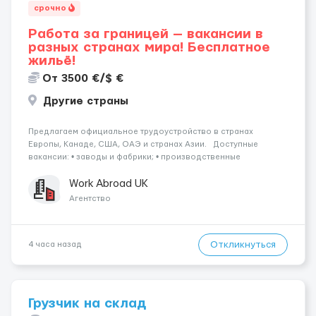
срочно
Работа за границей — вакансии в
разных странах мира! Бесплатное
жильё!
От 3500 €/$ €
Другие страны
Предлагаем официальное трудоустройство в странах
Европы, Канаде, США, ОАЭ и странах Азии. Доступные
вакансии: • заводы и фабрики; • производственные
предприятия; • нефтяные платформы; • краболовные суда; •
водители (различные категории); •...
Work Abroad UK
Агентство
Откликнуться
4 часа назад
Грузчик на склад