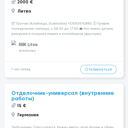
2000 €
Литва
📦 Грузчик (Клайпеда, Sudmantai) +37063970889; 🕗 График:
понедельник–пятница, с 08:00 до 17:00 💼 Что нужно делать:
разгрузка и погрузка машин и контейнеров (вручную);
сортировка товара; поддержание порядка на складе;
выполнение других поручений заведующего складом. ✅
RBK Litva
Требования: ...
Агентство
Откликнуться
1 час назад
Отделочник-универсал (внутренние
работы)
15 €
Германия
Требования: Спецодежда: Нужно иметь свою форму и обувь