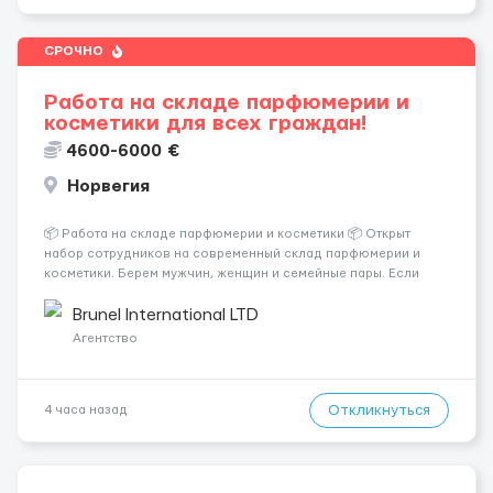
СРОЧНО
Работа на складе парфюмерии и
косметики для всех граждан!
4600-6000 €
Норвегия
📦 Работа на складе парфюмерии и косметики 📦 Открыт
набор сотрудников на современный склад парфюмерии и
косметики. Берем мужчин, женщин и семейные пары. Если
раньше на складе не работали — ничего страшного, всему
обучают уже после приезда. Работа не тяжелая. Нужно
Brunel International LTD
собирать заказы, сортиро...
Агентство
Откликнуться
4 часа назад