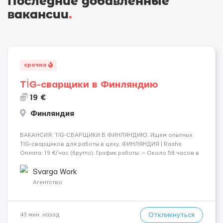
Последние добавленные
вакансии
.
срочно
TİG-сварщики в Финляндию
19 €
Финляндия
​​ВАКАНСИЯ: TIG-СВАРЩИКИ В ФИНЛЯНДИЮ. Ищем опытных
TIG-сварщиков для работы в цеху. ФИНЛЯНДИЯ | Raahe
Оплата: 19 €/час (брутто). График работы: — Около 58 часов в
неделю гарантированно. — Возможны дополнительные
переработки. Дата начала: — Как можно скорее....
Svarga Work
Агентство
Откликнуться
43 мин. назад