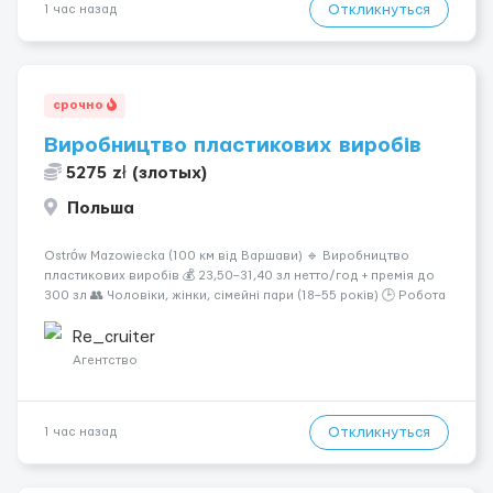
Откликнуться
1 час назад
срочно
Виробництво пластикових виробів
5275 zł (злотых)
Польша
Ostrów Mazowiecka (100 км від Варшави) 🔹 Виробництво
пластикових виробів 💰 23,50–31,40 зл нетто/год + премія до
300 зл 👥 Чоловіки, жінки, сімейні пари (18–55 років) 🕒 Робота
у 2–3 зміни 🏠 Житло — 650 зл/міс. Компенсація за власне
житло — 400 зл. 📦 Обов...
Re_cruiter
Агентство
Откликнуться
1 час назад