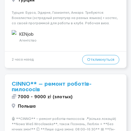
Турция
Турция: Бурса, Эдирне, Газиантеп, Анкара. Требуются:
Вокалистки (эстрадный репертуар на разных языках) + хостеc,
со своей программой для работы в клубе. Рабочая виза.
Контракт от четырех месяцев до года. Короткий контракт от
одного до трех месяцев. Мед. страховка. Высокая зарплат...
KENjob
Агентство
Откликнуться
2 часа назад
CINNO** — ремонт роботів-
пилососів
7000 - 9000 zł (злотых)
Польша
🤖 **CINNO** — ремонт роботів-пилососів 📍(кілька локацій)
**Nowa Wieś Wrocławska**, також Познань, Люблін ⭐ **Без
нічних змін!** 🕗 **Лише одна зміна: 08:00–16:30** 📅 **Пн–