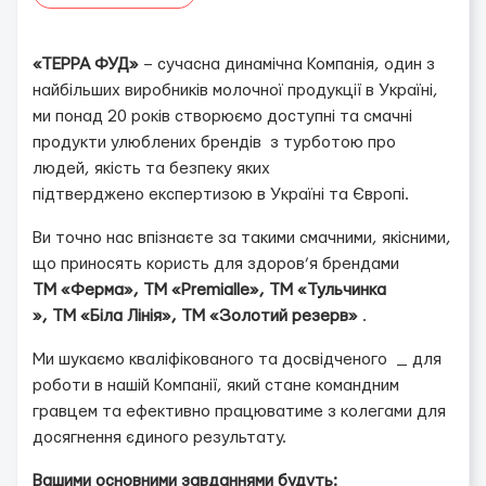
«ТЕРРА ФУД»
– сучасна динамічна Компанія, один з
найбільших виробників молочної продукції в Україні,
ми понад 20 років створюємо доступні та смачні
продукти улюблених брендів
з турботою про
людей, якість та безпеку яких
підтверджено експертизою в Україні та Європі.
Ви точно нас впізнаєте за такими смачними, якісними,
що приносять користь для здоров’я брендами
ТМ «Ферма», ТМ «
Premialle
», ТМ «
Тульчинка
», ТМ «Біла Лінія», ТМ «Золотий резерв»
.
Ми шукаємо кваліфікованого та досвідченого _ для
роботи в нашій Компанії, який стане командним
гравцем та ефективно працюватиме з колегами для
досягнення єдиного результату.
Вашими основними завданнями будуть: