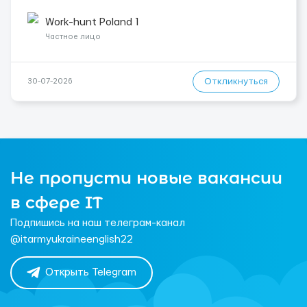
Пт** ☕ Перерва 30 хвилин 🏡 Вечори та вихідні — вільні. 💰
**Оплата:** 🔹 **25,36 zł/год ...
Work-hunt Poland 1
Частное лицо
Откликнуться
30-07-2026
Не пропусти новые вакансии
в сфере IT
Подпишись на наш телеграм-канал
@itarmyukraineenglish22
Открыть Telegram