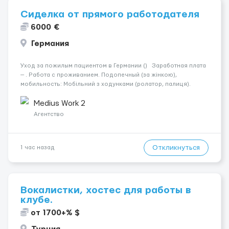
Сиделка от прямого работодателя
6000 €
Германия
Уход за пожилым пациентом в Германии () Заработная плата
— . Работа с проживанием. Подопечный (за жінкою),
мобильность: Мобільний з ходунками (ролатор, палиця).
Психологическое состояние: Початкова стадія деменції.
Ночью: Спить не прокидаючись. Требования: По...
Medius Work 2
Агентство
Откликнуться
1 час назад
Вокалистки, хостес для работы в
клубе.
от 1700+% $