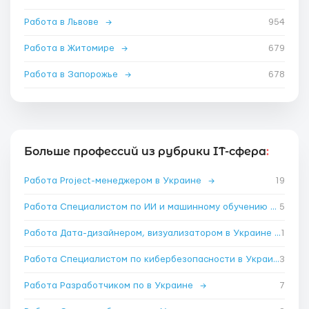
Работа в Львове
→
954
Работа в Житомире
→
679
Работа в Запорожье
→
678
Больше профессий из рубрики IT-сфера
:
Работа Project-менеджером в Украине
→
19
Работа Специалистом по ИИ и машинному обучению в Украине
5
Работа Дата-дизайнером, визуализатором в Украине
→
1
Работа Специалистом по кибербезопасности в Украине
3
→
Работа Разработчиком по в Украине
→
7