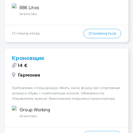
Ответственность и аккуратность 🔹 Желание работать 💰
Условия работы: 🕐 График: 5/2, по 8–10 часов 💶 Оплата: 7 €
RBK Litva
в...
Агентство
Откликнуться
19 секунд назад
Крановщик
14 €
Германия
Требования: Спецодежда: Иметь свою форму (не спортивные
штаны) и обувь с композитным носком. Обязанности:
-Управление краном -Выполнение подъемно-транспортных
работ на строительных объектах, -Соблюдение правил и
инструкций по безопасности. -Опыт управления различными
Group Working
типами кранов (моб...
Агентство