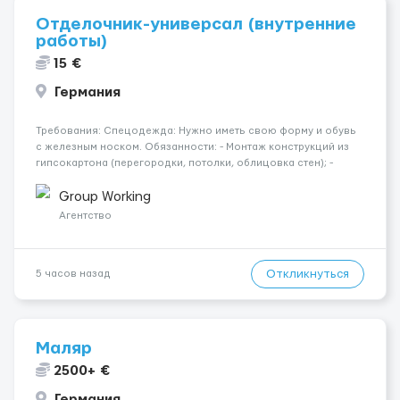
Отделочник-универсал (внутренние
работы)
15 €
Германия
Требования: Спецодежда: Нужно иметь свою форму и обувь
с железным носком. Обязанности: - Монтаж конструкций из
гипсокартона (перегородки, потолки, облицовка стен); -
Подготовка поверхностей под отделку; - Выполнение
малярных работ (шпатлевка, грунтовка, покраска); -
Group Working
Штукатурные работы ...
Агентство
Откликнуться
5 часов назад
Маляр
2500+ €
Германия