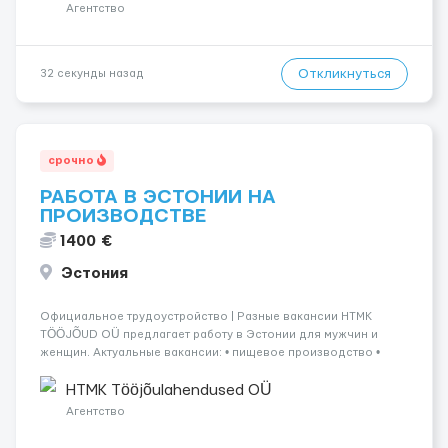
ГРАФИК РАБОТЫ...
Агентство
Откликнуться
32 секунды назад
срочно
РАБОТА В ЭСТОНИИ НА
ПРОИЗВОДСТВЕ
1400 €
Эстония
Официальное трудоустройство | Разные вакансии HTMK
TÖÖJÕUD OÜ предлагает работу в Эстонии для мужчин и
женщин. Актуальные вакансии: • пищевое производство •
упаковка продукции • деревообработка • работа на линии •
склады и логистика • п...
HTMK Tööjõulahendused OÜ
Агентство