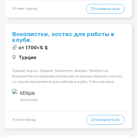
Откликнуться
30 мин. назад
Вокалистки, хостес для работы в
клубе.
от 1700+% $
Турция
Турция: Бурса, Эдирне, Газиантеп, Анкара. Требуются:
Вокалистки (эстрадный репертуар на разных языках) + хостеc,
со своей программой для работы в клубе. Рабочая виза.
Контракт от четырех месяцев до года. Короткий контракт от
одного до трех месяцев. Мед. страховка. Высокая зарплат...
KENjob
Агентство
Откликнуться
4 часа назад