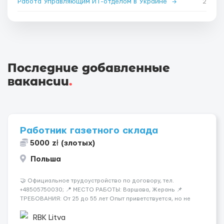
Работа Управляющим ИТ-отделом в Украине
→
2
Последние добавленные
вакансии
.
Работник газетного склада
5000 zł (злотых)
Польша
🤝 Официальное трудоустройство по договору, тел.
+48505750030; 📍 МЕСТО РАБОТЫ: Варшава, Жерань 📌
ТРЕБОВАНИЯ: От 25 до 55 лет Опыт приветствуется, но не
обязателен Разговорный польский (уровень А кандидаты:
Мужчины (25-55 лет) язык: разговорный уровень польского 📆
RBK Litva