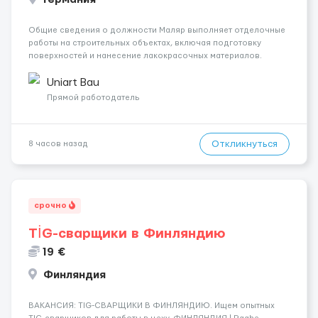
Общие сведения о должности Маляр выполняет отделочные
работы на строительных объектах, включая подготовку
поверхностей и нанесение лакокрасочных материалов.
Основная работа выполняется в Берлине. Ищем
профессионалов на месте, приглашения делаем только для
Uniart Bau
профессионалов с доказательным портф...
Прямой работодатель
Откликнуться
8 часов назад
срочно
TİG-сварщики в Финляндию
19 €
Финляндия
​​ВАКАНСИЯ: TIG-СВАРЩИКИ В ФИНЛЯНДИЮ. Ищем опытных