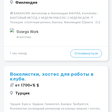
Финляндия
🧰 ВАКАНСИЯ: Автомаляр в Финляндию ВАНТАА, Koivuhaka -
ВАХТОВЫЙ МЕТОД 2 НЕДЕЛИ РАБОТА\ 2 НЕДЕЛИ ДОМ 📍
Локация: столтчный регион, Вантаа, Финляндия 👌🏻вахта : 2\2
недели 📅 Старт: как только вас утверждают 💶 Зарплата: 19 €/
час брутто 🏠 Жильё: предоставляется БЕСПЛАТНО 📞
Svarga Work
Контакт: +3725672...
Агентство
Откликнуться
1 час назад
Вокалистки, хостес для работы в
клубе.
от 1700+% $
Турция
Турция: Бурса, Эдирне, Газиантеп, Анкара. Требуются:
Вокалистки (эстрадный репертуар на разных языках) + хостеc,