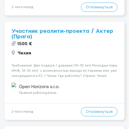
Откликнуться
2 часа назад
Участник реалити-проекта / Актер
(Прага)
1500 €
Чехия
Требования: Две подруги / девушки (18–35 лет) Молодые пары
(М+Ж, 18–35 лет) с возможностью выезда из Украины или уже
находящиеся в ЕС / Чехии. Где работать? Страна: Чехия ​
Город: Прага Условия работы: Проживание: Бесплатно ...
Open Horizons s.r.o.
Прямой работодатель
Откликнуться
2 часа назад