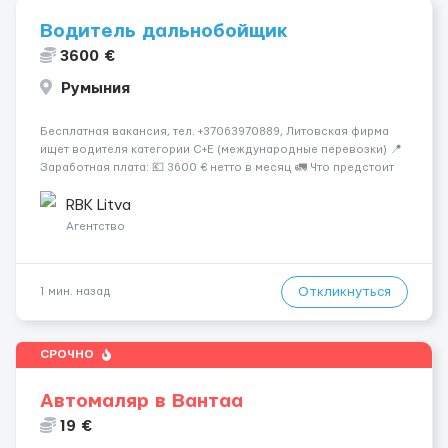
Водитель дальнобойщик
3600 €
Румыния
Бесплатная вакансия, тел. +37063970889, Литовская фирма
ищет водителя категории C+E (международные перевозки) 📍
Заработная плата: 💶 3600 € нетто в месяц 🚛 Что предстоит
делать: Международные перевозки на тентах и
рефрижераторах. В среднем 400–500 км в день. Погрузки и
RBK Litva
разгрузки...
Агентство
Откликнуться
1 мин. назад
СРОЧНО
Автомаляр в Вантаа
19 €