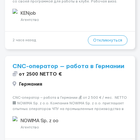
со своей программой для работы в клубе. Рабочая виза.
Контракт от четырех месяцев до года. Короткий контракт от
одного до трех месяцев. Мед. страховка. Высокая зарплат...
KENjob
Агентство
Откликнуться
2 часа назад
CNC-оператор — работа в Германии
от 2500 NETTO €
Германия
CNC-оператор — работа в Германии 💰 от 2 500 € / мес. NETTO
🏢 NOWIMA Sp. z o.o. Компания NOWIMA Sp. z o.o. приглашает
опытных операторов ЧПУ на промышленные производства в
Германии. Прямой контракт. Стабильная загрузка.
Проживание, оформление и билеты — за счёт компани...
NOWIMA Sp. z oo
Агентство