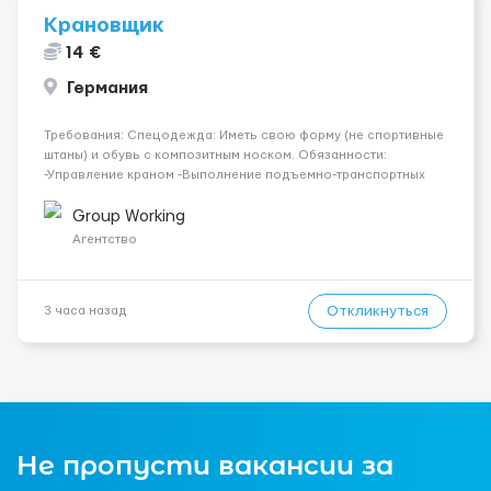
Крановщик
14 €
Германия
Требования: Спецодежда: Иметь свою форму (не спортивные
штаны) и обувь с композитным носком. Обязанности:
-Управление краном -Выполнение подъемно-транспортных
работ на строительных объектах, -Соблюдение правил и
инструкций по безопасности. -Опыт управления различными
Group Working
типами кранов (моб...
Агентство
Откликнуться
3 часа назад
Не пропусти вакансии за