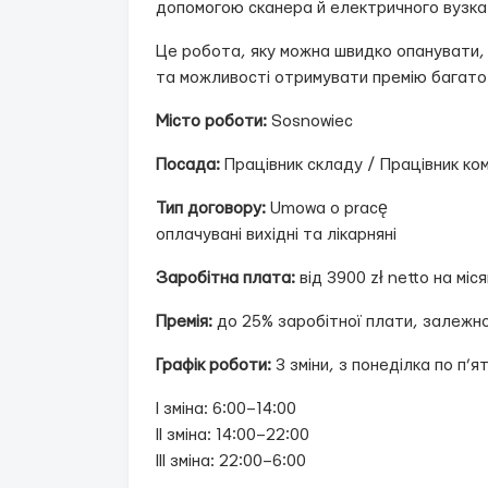
допомогою сканера й електричного вузка
Це робота, яку можна швидко опанувати, 
та можливості отримувати премію багато
Місто роботи:
Sosnowiec
Посада:
Працівник складу / Працівник ко
Тип договору:
Umowa o pracę
оплачувані вихідні та лікарняні
Заробітна плата:
від 3900 zł netto на міс
Премія:
до 25% заробітної плати, залежно
Графік роботи:
3 зміни, з понеділка по п’
I зміна: 6:00–14:00
II зміна: 14:00–22:00
III зміна: 22:00–6:00