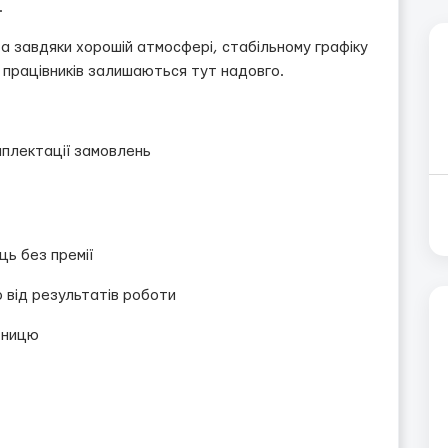
.
а завдяки хорошій атмосфері, стабільному графіку
 працівників залишаються тут надовго.
мплектації замовлень
яць без премії
 від результатів роботи
ятницю