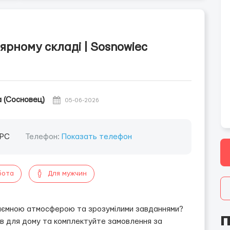
ярному складі | Sosnowiec
 (Сосновец)
05-06-2026
РС
Телефон:
Показать телефон
бота
Для мужчин
риємною атмосферою та зрозумілими завданнями?
П
ів для дому та комплектуйте замовлення за