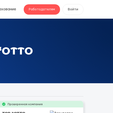
ахование
Работодателям
Войти
 “ОТТО
Проверенная компания