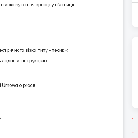
та закінчуються вранці у п’ятницю.
ктричного візка типу «песик»;
згідно з інструкцією.
і Umowa o pracę;
;