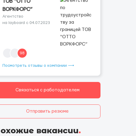
ТОВ “ОТТО
ВОРКФОРС”
Агентство
на layboard с 04.07.2023
98
Посмотреть отзывы о компании ⟶
Связаться с работодателем
Отправить резюме
охожие вакансии
.