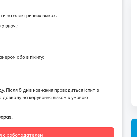
ти на електричних візках;
а вночі;
нером або в пікінгу;
. Після 5 днів навчання проводиться іспит з
о дозволу на керування візком є умовою
зараз.
я с работодателем