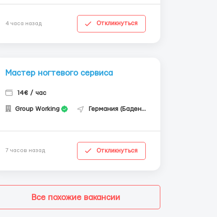
Откликнуться
4 часа назад
Мастер ногтевого сервиса
14€ / час
Group Working
Германия (Баден-Вюртемберг)
Откликнуться
7 часов назад
Все похожие вакансии