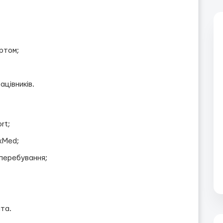
ртом;
ацівників.
rt;
xMed;
перебування;
нта.