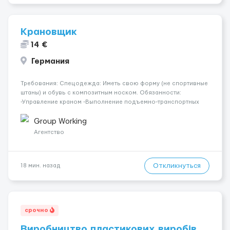
Крановщик
14 €
Германия
Требования: Спецодежда: Иметь свою форму (не спортивные
штаны) и обувь с композитным носком. Обязанности:
-Управление краном -Выполнение подъемно-транспортных
работ на строительных объектах, -Соблюдение правил и
инструкций по безопасности. -Опыт управления различными
Group Working
типами кранов (моб...
Агентство
Откликнуться
18 мин. назад
срочно
Виробництво пластикових виробів