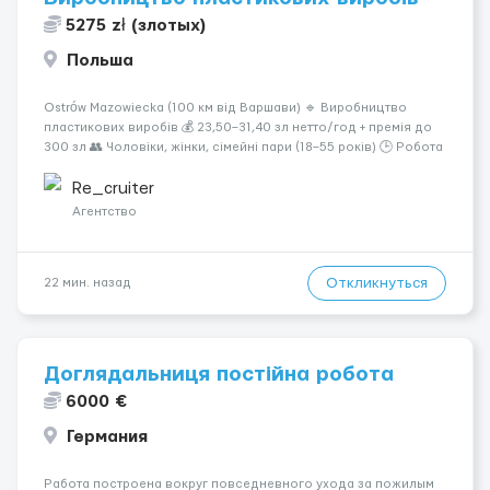
5275 zł (злотых)
Польша
Ostrów Mazowiecka (100 км від Варшави) 🔹 Виробництво
пластикових виробів 💰 23,50–31,40 зл нетто/год + премія до
300 зл 👥 Чоловіки, жінки, сімейні пари (18–55 років) 🕒 Робота
у 2–3 зміни 🏠 Житло — 650 зл/міс. Компенсація за власне
житло — 400 зл. 📦 Обов...
Re_cruiter
Агентство
Откликнуться
22 мин. назад
Доглядальниця постійна робота
6000 €
Германия
Работа построена вокруг повседневного ухода за пожилым