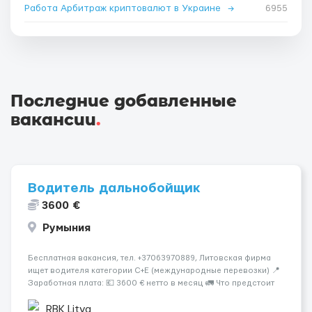
Работа Арбитраж криптовалют в Украине
→
6955
Последние добавленные
вакансии
.
Водитель дальнобойщик
3600 €
Румыния
Бесплатная вакансия, тел. +37063970889, Литовская фирма
ищет водителя категории C+E (международные перевозки) 📍
Заработная плата: 💶 3600 € нетто в месяц 🚛 Что предстоит
делать: Международные перевозки на тентах и
рефрижераторах. В среднем 400–500 км в день. Погрузки и
RBK Litva