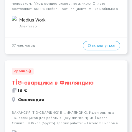
человеком. Уход осуществляется за жінкою. Оплата
составляет 1600 €. Мобильность пациента: Жінка мобільна з
ходунками (ролатор, палиця). Место работы — Horstedt, 25860.
Ночной уход: Жінка безперервний сон без пробудж...
Medius Work
Агентство
Откликнуться
37 мин. назад
срочно
TİG-сварщики в Финляндию
19 €
Финляндия
​​ВАКАНСИЯ: TIG-СВАРЩИКИ В ФИНЛЯНДИЮ. Ищем опытных
TIG-сварщиков для работы в цеху. ФИНЛЯНДИЯ | Raahe
Оплата: 19 €/час (брутто). График работы: — Около 58 часов в
неделю гарантированно. — Возможны дополнительные