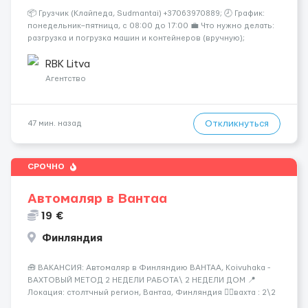
📦 Грузчик (Клайпеда, Sudmantai) +37063970889; 🕗 График:
понедельник–пятница, с 08:00 до 17:00 💼 Что нужно делать:
разгрузка и погрузка машин и контейнеров (вручную);
сортировка товара; поддержание порядка на складе;
выполнение других поручений заведующего складом. ✅
RBK Litva
Требования: ...
Агентство
Откликнуться
47 мин. назад
СРОЧНО
Автомаляр в Вантаа
19 €
Финляндия
🧰 ВАКАНСИЯ: Автомаляр в Финляндию ВАНТАА, Koivuhaka -
ВАХТОВЫЙ МЕТОД 2 НЕДЕЛИ РАБОТА\ 2 НЕДЕЛИ ДОМ 📍
Локация: столтчный регион, Вантаа, Финляндия 👌🏻вахта : 2\2
недели 📅 Старт: как только вас утверждают 💶 Зарплата: 19 €/