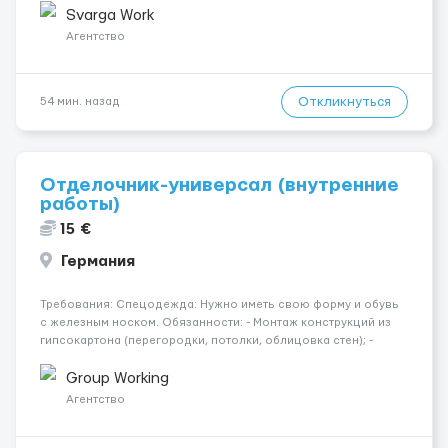
час брутто 🏠 Жильё: предоставляется БЕСПЛАТНО 📞
Svarga Work
Контакт: +3725672...
Агентство
Откликнуться
54 мин. назад
Отделочник-универсал (внутренние
работы)
15 €
Германия
Требования: Спецодежда: Нужно иметь свою форму и обувь
с железным носком. Обязанности: - Монтаж конструкций из
гипсокартона (перегородки, потолки, облицовка стен); -
Подготовка поверхностей под отделку; - Выполнение
малярных работ (шпатлевка, грунтовка, покраска); -
Group Working
Штукатурные работы ...
Агентство