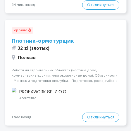
Откликнуться
54 мин. назад
срочно
Плотник-арматурщик
32 zł (злотых)
Польша
Работа на строительных объектах (частные дома,
коммерческие здания, многоквартирные дома). Обязанности:
- Монтаж и подготовка опалубки. - Подготовка, резка, гибка и
монтаж арматуры согласно технической документации. -
Связка арматурных стержней. - Заливка бетона. - Демонтаж
PROEXWORK SP. Z O.O.
опалубки после за...
Агентство
Откликнуться
1 час назад