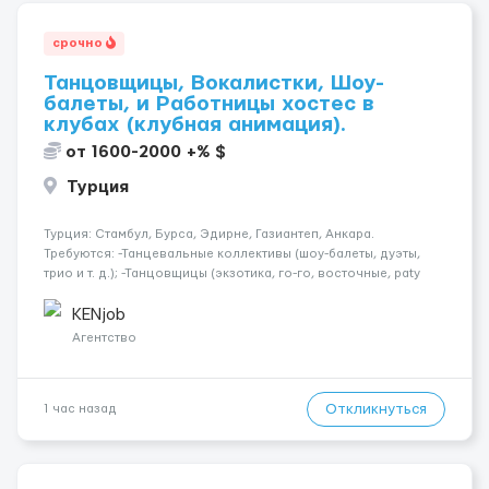
срочно
Танцовщицы, Вокалистки, Шоу-
балеты, и Работницы хостес в
клубах (клубная анимация).
от 1600-2000 +% $
Турция
Турция: Стамбул, Бурса, Эдирне, Газиантеп, Анкара.
Требуются: -Танцевальные коллективы (шоу-балеты, дуэты,
трио и т. д.); -Танцовщицы (экзотика, го-го, восточные, paty
girls, и т. д.); -Вокалистки (эстрадный репертуар на разных
языках); -Гимнастки; -Работницы хостесc в кл...
KENjob
Агентство
Откликнуться
1 час назад