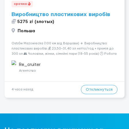
срочно
Виробництво пластикових виробів
5275 zł (злотых)
Польша
Ostrów Mazowiecka (100 км від Варшави) 🔹 Виробництво
пластикових виробів 💰 23,50–31,40 зл нетто/год + премія до
300 зл 👥 Чоловіки, жінки, сімейні пари (18–55 років) 🕒 Робота
у 2–3 зміни 🏠 Житло — 650 зл/міс. Компенсація за власне
житло — 400 зл. 📦 Обов...
Re_cruiter
Агентство
Откликнуться
4 часа назад