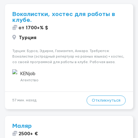
Вокалистки, хостес для работы в
клубе.
от 1700+% $
Турция
Турция: Бурса, Эдирне, Газиантеп, Анкара. Требуются:
Вокалистки (эстрадный репертуар на разных языках) + хостеc,
со своей программой для работы в клубе. Рабочая виза.
Контракт от четырех месяцев до года. Короткий контракт от
одного до трех месяцев. Мед. страховка. Высокая зарплат...
KENjob
Агентство
Откликнуться
57 мин. назад
Маляр
2500+ €