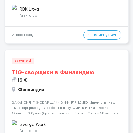
делать: Международные перевозки на тентах и
рефрижераторах. В среднем 400–500 км в день. Погрузки и
RBK Litva
разгрузки ...
Агентство
Откликнуться
2 часа назад
срочно
TİG-сварщики в Финляндию
19 €
Финляндия
​​ВАКАНСИЯ: TIG-СВАРЩИКИ В ФИНЛЯНДИЮ. Ищем опытных
TIG-сварщиков для работы в цеху. ФИНЛЯНДИЯ | Raahe
Оплата: 19 €/час (брутто). График работы: — Около 58 часов в
неделю гарантированно. — Возможны дополнительные
переработки. Дата начала: — Как можно скорее....
Svarga Work
Агентство