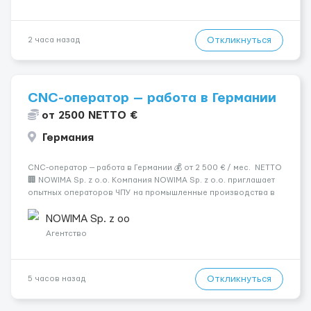
Откликнуться
2 часа назад
CNC-оператор — работа в Германии
от 2500 NETTO €
Германия
CNC-оператор — работа в Германии 💰 от 2 500 € / мес. NETTO
🏢 NOWIMA Sp. z o.o. Компания NOWIMA Sp. z o.o. приглашает
опытных операторов ЧПУ на промышленные производства в
Германии. Прямой контракт. Стабильная загрузка.
Проживание, оформление и билеты — за счёт компани...
NOWIMA Sp. z oo
Агентство
Откликнуться
5 часов назад