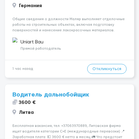
Германия
Общие сведения о должности Маляр выполняет отделочные
работы на строительных объектах, включая подготовку
поверхностей и нанесение лакокрасочных материалов.
Основная работа выполняется в Берлине. Ищем
профессионалов на месте, приглашения делаем только для
Uniart Bau
профессионалов с доказательным портф...
Прямой работодатель
Откликнуться
1 час назад
Водитель дальнобойщик
3600 €
Литва
Бесплатная вакансия, тел. +37063970889, Литовская фирма
ищет водителя категории C+E (международные перевозки) 📍
Заработная плата: 💶 3600 € нетто в месяц 🚛 Что предстоит