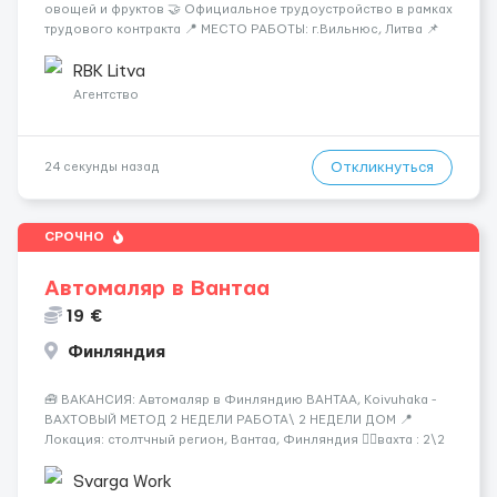
овощей и фруктов 🤝 Официальное трудоустройство в рамках
трудового контракта 📍 МЕСТО РАБОТЫ: г.Вильнюс, Литва 📌
ТРЕБОВАНИЯ: - Мужчины и Женщины / пары возраст 18-45 лет
- медкомиссия 30 евро (с ЗП) - работа в темпе - разговорный
RBK Litva
русский...
Агентство
Откликнуться
24 секунды назад
СРОЧНО
Автомаляр в Вантаа
19 €
Финляндия
🧰 ВАКАНСИЯ: Автомаляр в Финляндию ВАНТАА, Koivuhaka -
ВАХТОВЫЙ МЕТОД 2 НЕДЕЛИ РАБОТА\ 2 НЕДЕЛИ ДОМ 📍
Локация: столтчный регион, Вантаа, Финляндия 👌🏻вахта : 2\2
недели 📅 Старт: как только вас утверждают 💶 Зарплата: 19 €/
час брутто 🏠 Жильё: предоставляется БЕСПЛАТНО 📞
Svarga Work