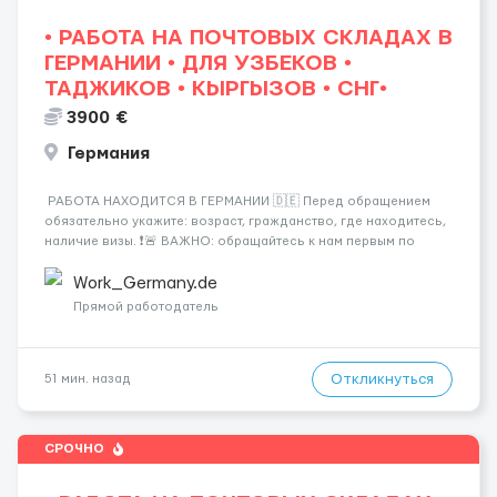
• РАБОТА НА ПОЧТОВЫХ СКЛАДАХ В
ГЕРМАНИИ • ДЛЯ УЗБЕКОВ •
ТАДЖИКОВ • КЫРГЫЗОВ • СНГ•
3900 €
Германия
РАБОТА НАХОДИТСЯ В ГЕРМАНИИ 🇩🇪 Перед обращением
обязательно укажите: возраст, гражданство, где находитесь,
наличие визы. ❗️🚨 ВАЖНО: обращайтесь к нам первым по
номеру! Звоните либо пишите в WhatsApp: ☎️ +44 7355•427998
☎️ Работа на логистических и почтов...
Work_Germany.de
Прямой работодатель
Откликнуться
51 мин. назад
СРОЧНО