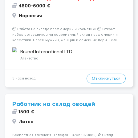
4600-6000 €
Норвегия
📦 Работа на складе парфюмерии и косметики 📦 Открыт
набор сотрудников на современный склад парфюмерии и
косметики. Берем мужчин, женщин и семейные пары. Если
раньше на складе не работали — ничего страшного, всему
обучают уже после приезда. Работа не тяжелая. Нужно
Brunel International LTD
собирать заказы, сортиро...
Агентство
Откликнуться
3 часа назад
Работник на склад овощей
1500 €
Литва
Бесплатная вакансия! Tелефон +37063970889, 🔎 Склад