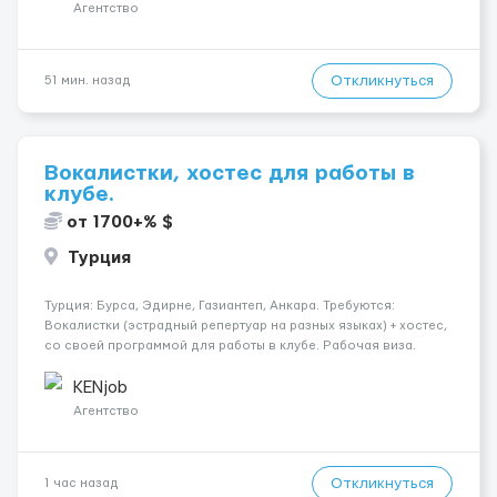
Контакт: +3725672...
Агентство
Откликнуться
51 мин. назад
Вокалистки, хостес для работы в
клубе.
от 1700+% $
Турция
Турция: Бурса, Эдирне, Газиантеп, Анкара. Требуются:
Вокалистки (эстрадный репертуар на разных языках) + хостеc,
со своей программой для работы в клубе. Рабочая виза.
Контракт от четырех месяцев до года. Короткий контракт от
одного до трех месяцев. Мед. страховка. Высокая зарплат...
KENjob
Агентство
Откликнуться
1 час назад