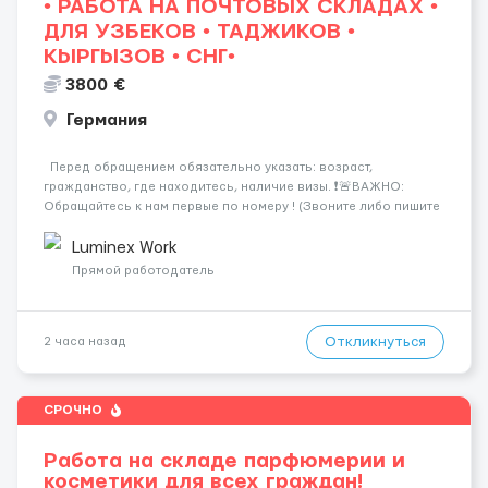
• РАБОТА НА ПОЧТОВЫХ СКЛАДАХ •
ДЛЯ УЗБЕКОВ • ТАДЖИКОВ •
КЫРГЫЗОВ • СНГ•
3800 €
Германия
Перед обращением обязательно указать: возраст,
гражданство, где находитесь, наличие визы. ❗️🚨ВАЖНО:
Обращайтесь к нам первые по номеру ! (Звоните либо пишите
WhatsApp ) ☎️+44 7355•427998 ☎️ Работа на логистических и
почтовых складах . График 5/8, возможны пе...
Luminex Work
Прямой работодатель
Откликнуться
2 часа назад
СРОЧНО
Работа на складе парфюмерии и
косметики для всех граждан!